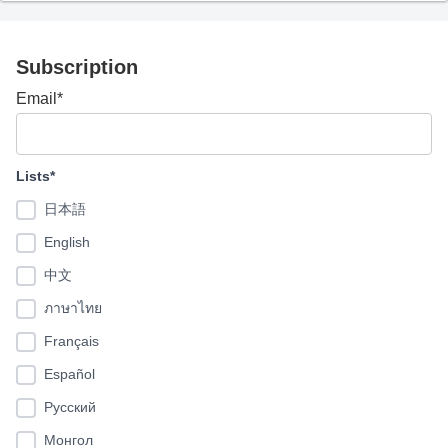
Subscription
Email*
Lists*
日本語
English
中文
ภาษาไทย
Français
Español
Pусский
Монгол