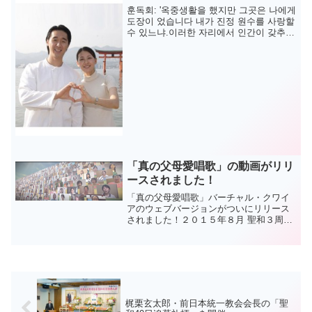
훈독회: '옥중생활을 했지만 그곳은 나에게
도장이 었습니다 내가 진정 원수를 사랑할
수 있느냐.이러한 자리에서 인간이 갖추어
하는 원칙적 기준을 행할수 있느냐하는 도
장이었습니다.그러기에 흑암의 어떠한 시
련과 고통이 있어...
「真の父母愛唱歌」の動画がリリ
ースされました！
「真の父母愛唱歌」バーチャル・クワイ
アのウェブバージョンがついにリリース
されました！２０１５年８月 聖和３周年
記念式典で、ユニバーサル・ピース・ク
ワイアが披露した「真の父母愛唱歌」の
バーチャル・クワイアが公開されまし
た！３５０人以上の応募者...
梶栗玄太郎・前日本統一教会会長の「聖