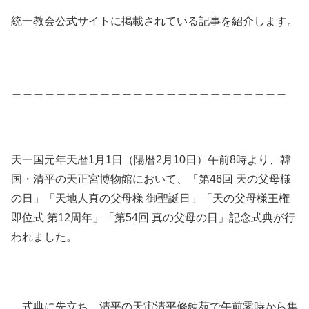
統一教会公式サイトに掲載されている記事を紹介します。
＿＿＿＿＿＿＿＿＿＿＿＿＿＿＿＿＿＿＿＿＿＿＿＿＿
天一国元年天暦1月1日（陽暦2月10日）午前8時より、韓
国・清平の天正宮博物館において、「第46回 天の父母様
の日」「天地人真の父母様 御聖誕日」「天の父母様王権
即位式 第12周年」「第54回 真の父母の日」記念式典が行
われました。
式典に先立ち、清平の天宙清平修錬苑で午前零時から集