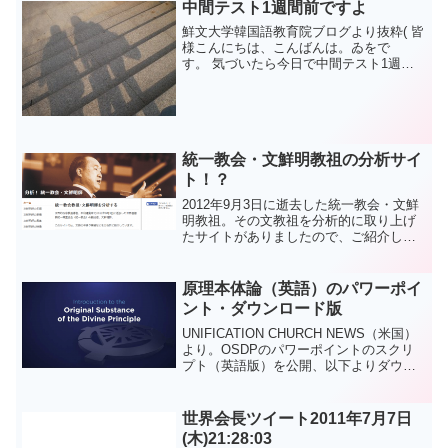
判...
中間テスト1週間前ですよ
鮮文大学韓国語教育院ブログより抜粋( 皆
様こんにちは、こんばんは。ゐをで
す。 気づいたら今日で中間テスト1週間
前になっていました。なんだか、ついこ
の前2学期が始まった気がしていたのに、
時間が経つのは本当に早いですね。 今回
の中級2は教科書と...
統一教会・文鮮明教祖の分析サイ
ト！？
2012年9月3日に逝去した統一教会・文鮮
明教祖。その文教祖を分析的に取り上げ
たサイトがありましたので、ご紹介しま
す。 サイト「分析！ 統一教会・文鮮明
師」
原理本体論（英語）のパワーポイ
ント・ダウンロード版
UNIFICATION CHURCH NEWS（米国）
より。OSDPのパワーポイントのスクリ
プト（英語版）を公開、以下よりダウン
ロードできます。 Lovin’ Life Ministries
Publishes OSDP Package f...
世界会長ツイート2011年7月7日
(木)21:28:03