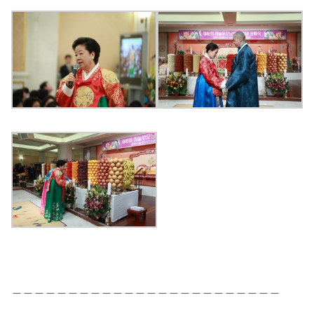
＿＿＿＿＿＿＿＿＿＿＿＿＿＿＿＿＿＿＿＿＿＿＿＿