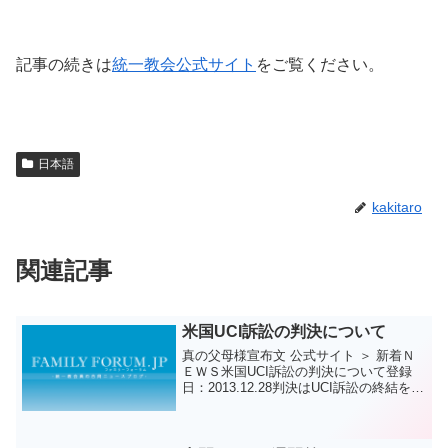
記事の続きは
統一教会公式サイト
をご覧ください。
日本語
kakitaro
関連記事
米国UCI訴訟の判決について
真の父母様宣布文 公式サイト ＞ 新着Ｎ
ＥＷＳ米国UCI訴訟の判決について登録
日：2013.12.28判決はUCI訴訟の終結を意
味するものではありません真の父母様を
中心とする摂理に大きな人的、経済的被
害を与えているUCI問題に関する訴訟の