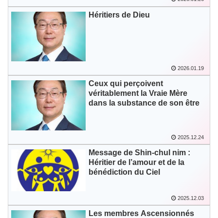
Groupe de défense de la
deuxième génération
Héritiers de Dieu
2026.01.19
Ceux qui perçoivent
véritablement la Vraie Mère
dans la substance de son être
2025.12.24
Message de Shin-chul nim :
Héritier de l’amour et de la
bénédiction du Ciel
2025.12.03
Les membres Ascensionnés