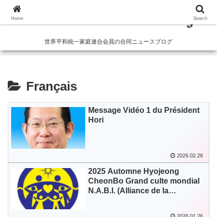
Home
Search
世界平和統一家庭連合会員の合同ニュースブログ
Français
Message Vidéo 1 du Président
Hori
2026.02.26
2025 Automne Hyojeong
CheonBo Grand culte mondial
N.A.B.I. (Alliance de la
prochaine génération pour la
croyance et l’intercession) —
2026.01.26