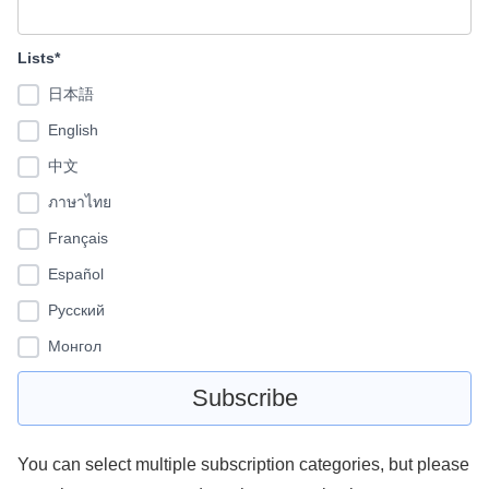
Lists*
日本語
English
中文
ภาษาไทย
Français
Español
Pусский
Монгол
You can select multiple subscription categories, but please