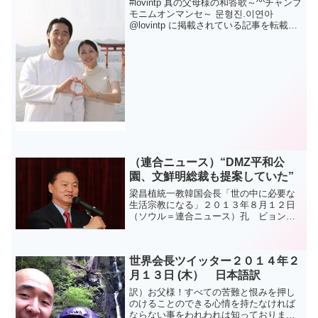
#lovintp 真の父母様の和答歌～^^チャンプ
モニムオンマンセ～ 문형진.이연아
@lovintp に掲載されている記事を転載し
ました。
（連合ニュース）“DMZ平和公
園、文鮮明総裁も提案していた”
梁昌植統一教韓国会長「世の中に必要な
生活宗教になる」２０１３年８月１２日
（ソウル＝連合ニュース）孔 ビョンソ
ル記者＝「非武装地帯（DMZ）平和公園
は文鮮明前総裁も北韓に提案していた内
容だ」梁昌植統一教韓国会長、文鮮明前
世界会長ツイッター２０１４年２
総裁一周忌歓談会（ソウ...
月１３日 (木） 日本語訳
訳）お父様！すべての苦難と恨みを押し
のけることのできる心情を持たなければ
ならない事をわれわれは知っておりま