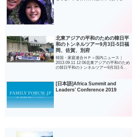
す。文鮮明原文）Father! we know that
we must have heartswhich are aware
tha...
北東アジアの平和のための韓日平
和のトンネルツアー9月3日-5日福
岡、佐賀、別府
韓国・家庭連合ＨＰ＞国内ニュース｜
2013.09.11 12:06北東アジアの平和のため
の韓日平和のトンネルツアー9月3日-5日
福岡、佐賀、別府第1回日韓平和のトンネ
ルツアーを釜山広域市平和大使主催で43
人が行ってきました。このツアーの動
[日本語]Africa Summit and
機...
Leaders’ Conference 2019