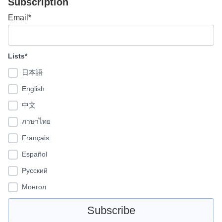
Subscription
Email*
Lists*
日本語
English
中文
ภาษาไทย
Français
Español
Pусский
Монгол