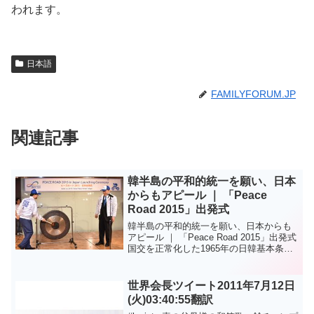
われます。
日本語
FAMILYFORUM.JP
関連記事
韓半島の平和的統一を願い、日本
からもアピール ｜ 「Peace
Road 2015」出発式
韓半島の平和的統一を願い、日本からも
アピール ｜ 「Peace Road 2015」出発式
国交を正常化した1965年の日韓基本条約
調印からちょうど50年を迎えた6月22日、
東京都新宿区で「Peace Road（ピース・
ロード） 2015」日...
世界会長ツイート2011年7月12日
(火)03:40:55翻訳