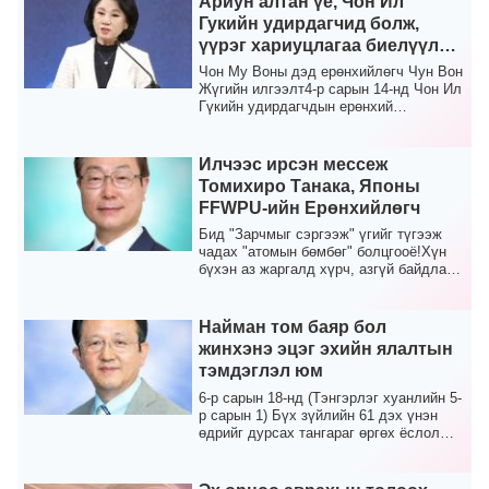
Ариун алтан үе, Чон Ил
Гукийн удирдагчид болж,
үүрэг хариуцлагаа биелүүлж
байна
Чон Му Воны дэд ерөнхийлөгч Чун Вон
Жүгийн илгээлт4-р сарын 14-нд Чон Ил
Гүкийн удирдагчдын ерөнхий
ассамблейн нээлтийн ...
Илчээс ирсэн мессеж
Томихиро Танака, Японы
FFWPU-ийн Ерөнхийлөгч
Бид "Зарчмыг сэргээж" үгийг түгээж
чадах "атомын бөмбөг" болцгооё!Хүн
бүхэн аз жаргалд хүрч, азгүй байдлаас
зайлсхийхийн...
Найман том баяр бол
жинхэнэ эцэг эхийн ялалтын
тэмдэглэл юм
6-р сарын 18-нд (Тэнгэрлэг хуанлийн 5-
р сарын 1) Бүх зүйлийн 61 дэх үнэн
өдрийг дурсах тангараг өргөх ёслол
Токиогийн Ши...