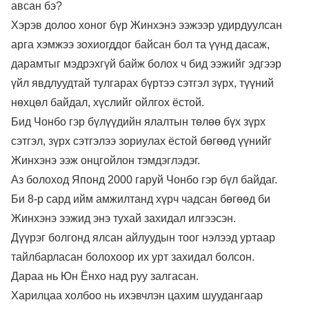
авсан бэ?
Хэрэв долоо хоног бүр Жинхэнэ ээжээр удирдуулсан
арга хэмжээ зохиогддог байсан бол та үүнд дасаж,
дарамтыг мэдрэхгүй байж болох ч бид ээжийг эдгээр
үйл явдлуудтай тулгарах бүртээ сэтгэл зүрх, түүний
нөхцөл байдал, хүслийг ойлгох ёстой.
Бид Чонбо гэр бүлүүдийн ялалтын төлөө бүх зүрх
сэтгэл, зүрх сэтгэлээ зориулах ёстой бөгөөд үүнийг
Жинхэнэ ээж онцгойлон тэмдэглэдэг.
Аз болоход Японд 2000 гаруй Чонбо гэр бүл байдаг.
Би 8-р сард ийм амжилтанд хүрч чадсан бөгөөд би
Жинхэнэ ээжид энэ тухай захидал илгээсэн.
Дүүрэг болгонд ялсан айлуудын тоог нэлээд уртаар
тайлбарласан болохоор их урт захидал болсон.
Дараа нь Юн Ёнхо над руу залгасан.
Харилцаа холбоо нь ихэвчлэн цахим шуудангаар