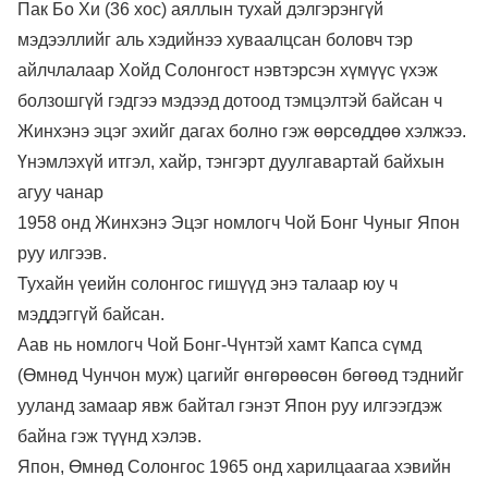
Пак Бо Хи (36 хос) аяллын тухай дэлгэрэнгүй
мэдээллийг аль хэдийнээ хуваалцсан боловч тэр
айлчлалаар Хойд Солонгост нэвтэрсэн хүмүүс үхэж
болзошгүй гэдгээ мэдээд дотоод тэмцэлтэй байсан ч
Жинхэнэ эцэг эхийг дагах болно гэж өөрсөддөө хэлжээ.
Үнэмлэхүй итгэл, хайр, тэнгэрт дуулгавартай байхын
агуу чанар
1958 онд Жинхэнэ Эцэг номлогч Чой Бонг Чуныг Япон
руу илгээв.
Тухайн үеийн солонгос гишүүд энэ талаар юу ч
мэддэггүй байсан.
Аав нь номлогч Чой Бонг-Чүнтэй хамт Капса сүмд
(Өмнөд Чунчон муж) цагийг өнгөрөөсөн бөгөөд тэднийг
ууланд замаар явж байтал гэнэт Япон руу илгээгдэж
байна гэж түүнд хэлэв.
Япон, Өмнөд Солонгос 1965 онд харилцаагаа хэвийн