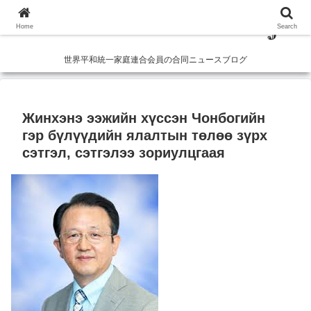
Home
Search
世界平和統一家庭連合会員の合同ニュースブログ
Жинхэнэ ээжийн хүссэн Чонбогийн
гэр бүлүүдийн ялалтын төлөө зүрх
сэтгэл, сэтгэлээ зориулцгаая