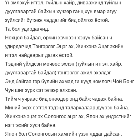
Үнэмлэхүй итгэл, туйлын хайр, диваажинд туйлын
дуулгавартай байхын хүчээр ганц хүн ямар агуу
зүйлсийг бүтээж чаддагийг бид ойлгох ёстой.
Та бол удирдагчид.
Нөхцөл байдал, орчин хэчнээн хэцүү байсан ч
удирдагчид Тэнгэрлэг Эцэг эх, Жинхэнэ Эцэг эхийн
итгэл найдварыг дагах ёстой.
Тэдний үйлдсэн мөчөөс эхлэн (туйлын итгэл, хайр,
дуулгавартай байдал) тэнгэрлэг ажил эхэлдэг.
Энд байгаа гэр бүлийн ахмад гишүүд номлогч Чой Бонг
Чун шиг зүрх сэтгэлээр алхсан.
Тийм ч учраас бид өнөөдөр энд байж чадаж байна.
Миний зүрх сэтгэл тэдэнд талархалаар дүүрэн байна.
Жинхэнэ эцэг эх Солонгос эцэг эх, Япон эх үндэстнийг
нэгтгэхийг хүсч байна.
Япон бол Солонгосын хамгийн үзэн яддаг дайсан.