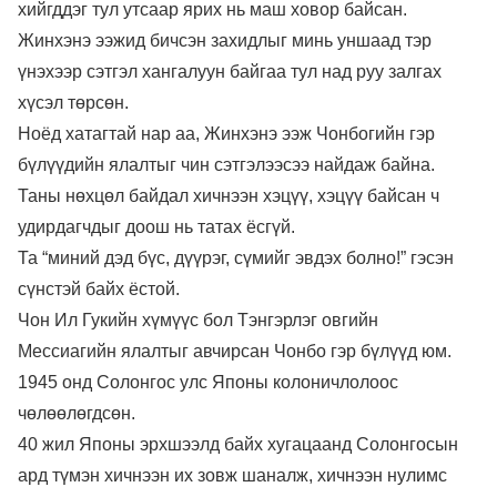
хийгддэг тул утсаар ярих нь маш ховор байсан.
Жинхэнэ ээжид бичсэн захидлыг минь уншаад тэр
үнэхээр сэтгэл хангалуун байгаа тул над руу залгах
хүсэл төрсөн.
Ноёд хатагтай нар аа, Жинхэнэ ээж Чонбогийн гэр
бүлүүдийн ялалтыг чин сэтгэлээсээ найдаж байна.
Таны нөхцөл байдал хичнээн хэцүү, хэцүү байсан ч
удирдагчдыг доош нь татах ёсгүй.
Та “миний дэд бүс, дүүрэг, сүмийг эвдэх болно!” гэсэн
сүнстэй байх ёстой.
Чон Ил Гукийн хүмүүс бол Тэнгэрлэг овгийн
Мессиагийн ялалтыг авчирсан Чонбо гэр бүлүүд юм.
1945 онд Солонгос улс Японы колоничлолоос
чөлөөлөгдсөн.
40 жил Японы эрхшээлд байх хугацаанд Солонгосын
ард түмэн хичнээн их зовж шаналж, хичнээн нулимс