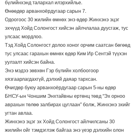
бүлийнхэнд талархал илэрхийлье.
Өнөөдөр арванхоёрдугаар сарын 7.
Одоогоос 30 жилийн өмнөх энэ өдөр Жинхэнэ эцэг
эхчүүд Хойд Солонгост хийсэн айлчлалаа дуусгаж, тус
улсаас мордлоо.
Тэд Хойд Солонгост долоо хоног орчим саатсан бөгөөд
тус улсаас гарахын өмнөх өдөр Ким Ир Сентэй түүхэн
уулзалт хийсэн байна.
Энэ мэдээ зөвхөн Гэр бүлийн холбоогоор
хязгаарлагдахгүй, дэлхий даяар тархсан.
Өчигдөр буюу арванхоёрдугаар сарын 5-ны өдөр
БНСУ-ын Чоншим Энхтайвны ертөнц төвд “Эх орноо
аврахын төлөө залбирах цуглаан” болж, Жинхэнэ эхийг
угтан авлаа.
Жинхэнэ эцэг эх Хойд Солонгост айлчилсаны 30
жилийн ойг тэмдэглэж байгаа энэ үеэр дэлхийн олон