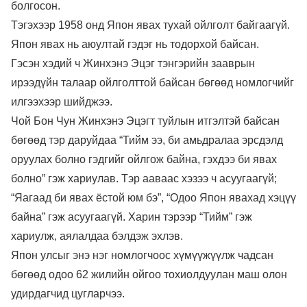
болгосон.
Тэгэхээр 1958 онд Япон явах тухай ойлголт байгаагүй.
Япон явах нь аюултай гэдэг нь тодорхой байсан.
Гэсэн хэдий ч Жинхэнэ Эцэг тэнгэрийн зааврын
ирээдүйн талаар ойлголттой байсан бөгөөд номлогчийг
илгээхээр шийджээ.
Чой Бон Чун Жинхэнэ Эцэгт туйлын итгэлтэй байсан
бөгөөд тэр даруйдаа “Тийм ээ, би амьдралаа эрсдэлд
оруулах болно гэдгийг ойлгож байна, гэхдээ би явах
болно” гэж хариулав. Тэр ааваас хэзээ ч асуугаагүй;
“Яагаад би явах ёстой юм бэ”, “Одоо Япон явахад хэцүү
байна” гэж асуугаагүй. Харин тэрээр “Тийм” гэж
хариулж, аялалдаа бэлдэж эхлэв.
Япон улсыг энэ нэг номлогчоос хүмүүжүүлж чадсан
бөгөөд одоо 62 жилийн ойгоо тохиолдуулан маш олон
удирдагчид цугларчээ.