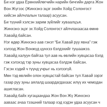
Би нэг удаа Ерөнхийлөгчийн нарийн бичгийн дарга Жон
Вон Жүгээс (Жинхэнэ эцэг эхийн Хойд Солонгост
хийсэн айлчлалын талаар) асуусан.
Би түүний хэлсэн зарим зүйлийг хуваалцъя.
Жинхэнэ эцэг эх Хойд Солонгост айлчлахаасаа өмнө
Хавайд байсан.
Нэг өдөр Жинхэнэ аав гэнэт “Би Хавай руу явна” гэж
хэлээд Жон Вонжүд цүнхээ бэлдэхийг тушаажээ.
Хавайд халуун байгаа тул аав нь өвлийн хувцасаа бэлд
гэж хэлэхэд тэр зуны хувцасаа бэлдэж байсан.
Гэсэн хэдий ч түүнд учрыг нь хэлээгүй.
Мөн тэд өвлийн олон хувцастай байсан тул Хавай зэрэг
газар руу зуны аялалд шаардагдахаас илүү их чемодан
ашигласан.
Хавайд байх хугацаандаа Жон Вон Жү Жинхэнэ
ааваас ачаа тээшний талаар хэд хэдэн удаа асуусан ч