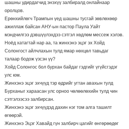
шашны удирдагчид энэхүү залбиралд онлайнаар
оролцов.
Ерөнхийлөгч Трампын үед шашны тусгай зөвлөхөөр
ажиллаж байсан АНУ-ын пастор Паула Уайт
мэндчилгээ дэвшүүлэхдээ сэтгэл хөдлөм мессеж хэлэв.
Ноёд хатагтай нар аа, та жинхэнэ эцэг эх Хойд
Солонгост айлчлахын тулд ямар нөхцөл тавьдаг
талаар бодож үзсэн үү?
Хойд Солонгос бол бурхан байдаг гэдгийг үгүйсгэдэг
улс юм.
Жинхэнэ эцэг эхчүүд тэр өдрийг угтан авахын тулд
Бурханыг хараасан улс орноо чөлөөлөхийн тулд чин
сэтгэлээсээ залбирсан.
Жинхэнэ эцэг эхчүүдэд дахин нэг том алга ташилт
өгөөрэй.
Жинхэнэ Эцэг Хавайд гүн залбирч цагийг өнгөрөөдөг