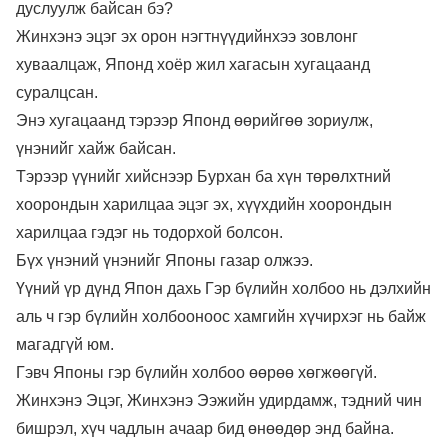
дуслуулж байсан бэ?
Жинхэнэ эцэг эх орон нэгтнүүдийнхээ зовлонг
хуваалцаж, Японд хоёр жил хагасын хугацаанд
суралцсан.
Энэ хугацаанд тэрээр Японд өөрийгөө зориулж,
үнэнийг хайж байсан.
Тэрээр үүнийг хийснээр Бурхан ба хүн төрөлхтний
хоорондын харилцаа эцэг эх, хүүхдийн хоорондын
харилцаа гэдэг нь тодорхой болсон.
Бүх үнэний үнэнийг Японы газар олжээ.
Үүний үр дүнд Япон дахь Гэр бүлийн холбоо нь дэлхийн
аль ч гэр бүлийн холбооноос хамгийн хүчирхэг нь байж
магадгүй юм.
Гэвч Японы гэр бүлийн холбоо өөрөө хөгжөөгүй.
Жинхэнэ Эцэг, Жинхэнэ Ээжийн удирдамж, тэдний чин
бишрэл, хүч чадлын ачаар бид өнөөдөр энд байна.