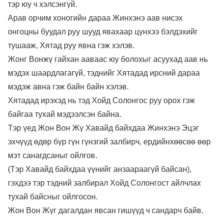
тэр юу ч хэлсэнгүй.
Арав орчим хоногийн дараа Жинхэнэ аав нисэх
онгоцны буудал руу шууд явахаар цүнхээ бэлдэхийг
тушааж, Хятад руу явна гэж хэлэв.
Жонг Вонжү гайхан ааваас юу болохыг асуухад аав нь
мэдэх шаардлагагүй, тэднийг Хятадад ирсний дараа
мэдэж авна гэж байн байн хэлэв.
Хятадад ирэхэд нь тэд Хойд Солонгос руу орох гэж
байгаа тухай мэдээлсэн байна.
Тэр үед Жон Вон Жү Хавайд байхдаа Жинхэнэ Эцэг
эхчүүд өдөр бүр гүн гүнзгий залбирч, ердийнхөөсөө өөр
мэт санагдсаныг ойлгов.
(Тэр Хавайд байхдаа үүнийг анзаараагүй байсан),
гэхдээ тэр тэдний залбирал Хойд Солонгост айлчлах
тухай байсныг ойлгосон.
Жон Вон Жүг дагалдан явсан гишүүд ч сандарч байв.