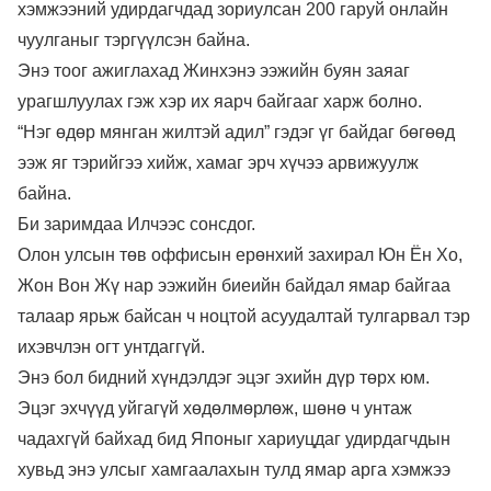
хэмжээний удирдагчдад зориулсан 200 гаруй онлайн
чуулганыг тэргүүлсэн байна.
Энэ тоог ажиглахад Жинхэнэ ээжийн буян заяаг
урагшлуулах гэж хэр их яарч байгааг харж болно.
“Нэг өдөр мянган жилтэй адил” гэдэг үг байдаг бөгөөд
ээж яг тэрийгээ хийж, хамаг эрч хүчээ арвижуулж
байна.
Би заримдаа Илчээс сонсдог.
Олон улсын төв оффисын ерөнхий захирал Юн Ён Хо,
Жон Вон Жү нар ээжийн биеийн байдал ямар байгаа
талаар ярьж байсан ч ноцтой асуудалтай тулгарвал тэр
ихэвчлэн огт унтдаггүй.
Энэ бол бидний хүндэлдэг эцэг эхийн дүр төрх юм.
Эцэг эхчүүд уйгагүй хөдөлмөрлөж, шөнө ч унтаж
чадахгүй байхад бид Японыг хариуцдаг удирдагчдын
хувьд энэ улсыг хамгаалахын тулд ямар арга хэмжээ