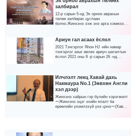
Эх орноо аврахын төлөөх
залбирал
12-р сарын 5-нд Эх орноо аврахын
төлөө залбирах цуглаан
болно.Жинхэнэ ээж энэ арга хэмжээнд
оролцож мессеж өгнө.Энэ уулз...
Ариун гал асаах ёслол
2021 Тэнгэрлэг Япон HJ -ийн намар
тэнгэрлэг азыг өвлөх ариун шаталтын
ёслол 2021 оны 9 -р сарын 26 -нд
болно.Та хүссэн б...
Илчлэлт лекц Хавай дахь
Накмаура No.1 (Зөвхөн Англи
хэл дээр)
Жинхэнэ хайрын гэр бүлийн хэрэгжилт
ーЖинхэнэ эцэг эхийн ялалт ба
ерөөлийн үнэмлэхүй үнэ цэнэー(Хавай
дахь боть Илч Накмаур...