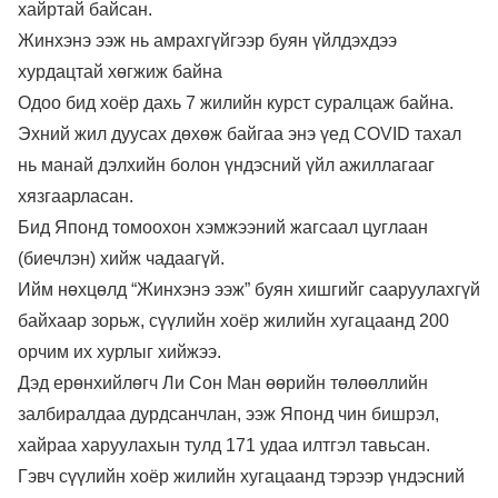
хайртай байсан.
Жинхэнэ ээж нь амрахгүйгээр буян үйлдэхдээ
хурдацтай хөгжиж байна
Одоо бид хоёр дахь 7 жилийн курст суралцаж байна.
Эхний жил дуусах дөхөж байгаа энэ үед COVID тахал
нь манай дэлхийн болон үндэсний үйл ажиллагааг
хязгаарласан.
Бид Японд томоохон хэмжээний жагсаал цуглаан
(биечлэн) хийж чадаагүй.
Ийм нөхцөлд “Жинхэнэ ээж” буян хишгийг сааруулахгүй
байхаар зорьж, сүүлийн хоёр жилийн хугацаанд 200
орчим их хурлыг хийжээ.
Дэд ерөнхийлөгч Ли Сон Ман өөрийн төлөөллийн
залбиралдаа дурдсанчлан, ээж Японд чин бишрэл,
хайраа харуулахын тулд 171 удаа илтгэл тавьсан.
Гэвч сүүлийн хоёр жилийн хугацаанд тэрээр үндэсний