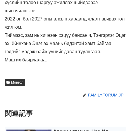
хүслийн төлөө шаргуу ажиллах шийдвэрээ
шинэчилцгээе.
2022 он бол 2027 оны алсын хараанд ялалт авчрах гол
жил юм.
Тиймээс, зам нь хичнээн хэцүү байсан ч, Тэнгэрлэг Эцэг
эх, Жинхэнэ Эцэг эх маань бидэнтэй хамт байгаа
гэдгийг мэдэж байж үүнийг даван туулцгаая.
Маш их баярлалаа.
Монгол
FAMILYFORUM.JP
関連記事