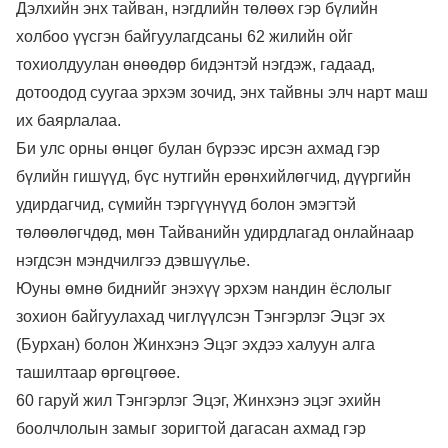
Дэлхийн энх тайван, нэгдлийн төлөөх гэр бүлийн
холбоо үүсгэн байгуулагдсаны 62 жилийн ойг
тохиолдуулан өнөөдөр бидэнтэй нэгдэж, гадаад,
дотоодод суугаа эрхэм зочид, энх тайвны элч нарт маш
их баярлалаа.
Би улс орны өнцөг булан бүрээс ирсэн ахмад гэр
бүлийн гишүүд, бүс нутгийн ерөнхийлөгчид, дүүргийн
удирдагчид, сүмийн тэргүүнүүд болон эмэгтэй
төлөөлөгчдөд, мөн Тайванийн удирдлагад онлайнаар
нэгдсэн мэндчилгээ дэвшүүлье.
Юуны өмнө биднийг энэхүү эрхэм нандин ёслолыг
зохион байгуулахад чиглүүлсэн Тэнгэрлэг Эцэг эх
(Бурхан) болон Жинхэнэ Эцэг эхдээ халуун алга
ташилтаар өргөцгөөе.
60 гаруй жил Тэнгэрлэг Эцэг, Жинхэнэ эцэг эхийн
боолчлолын замыг зоригтой дагасан ахмад гэр