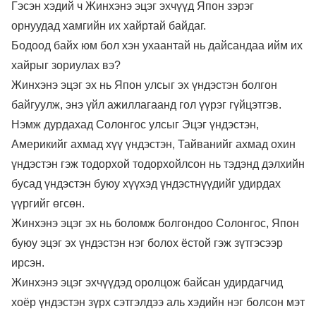
Гэсэн хэдий ч Жинхэнэ эцэг эхчүүд Япон зэрэг
орнуудад хамгийн их хайртай байдаг.
Бодоод байх юм бол хэн ухаантай нь дайсандаа ийм их
хайрыг зориулах вэ?
Жинхэнэ эцэг эх нь Япон улсыг эх үндэстэн болгон
байгуулж, энэ үйл ажиллагаанд гол үүрэг гүйцэтгэв.
Нэмж дурдахад Солонгос улсыг Эцэг үндэстэн,
Америкийг ахмад хүү үндэстэн, Тайванийг ахмад охин
үндэстэн гэж тодорхой тодорхойлсон нь тэдэнд дэлхийн
бусад үндэстэн буюу хүүхэд үндэстнүүдийг удирдах
үүргийг өгсөн.
Жинхэнэ эцэг эх нь боломж болгондоо Солонгос, Япон
буюу эцэг эх үндэстэн нэг болох ёстой гэж зүтгэсээр
ирсэн.
Жинхэнэ эцэг эхчүүдэд оролцож байсан удирдагчид
хоёр үндэстэн зүрх сэтгэлдээ аль хэдийн нэг болсон мэт