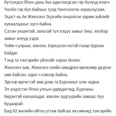
бүтээхдээ Япон дахь бүх адислагдсан гэр бүлүүд ялагч
Чонбо гэр бүл байхын тулд Чонгсонгоо зориулцгаая.
Эцэст нь би Жинхэнэ Эцэгийн онцолсон зарим зүйлийг
хуваалцахыг хүсч байна.
Сатан ухаантай, зальтай тул хэцүү замыг биш, хялбар
замыг илүүд үздэг.
Тийм ч учраас зовлон, бэрхшээл ихтэй газар бурхан
байдаг.
Тэнд та тэнгэрийн үйлсийг харах болно.
Жинхэнэ аав, Жинхэнэ эхийн амьдрал өргөсөөр дүүрэн
зам байсан, одоо ч хэвээр байна.
Эдгээр өргөстэй зам дээр та Бурханыг олж чадна.
Эх үндэстэн Япон улсын удирдагчид, Бурханы
бидэнтэй хуваалцдаг зовлон зүдгүүрийн замаас бүү
буцаарай.
Бид 62 жилийн ойгоо угтаж байгаа энэ мөчид тэнгэрийн