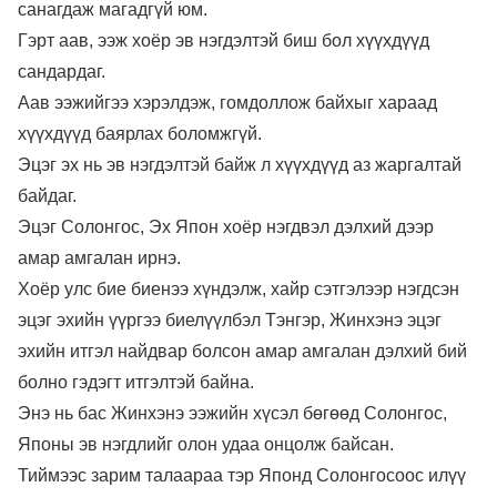
санагдаж магадгүй юм.
Гэрт аав, ээж хоёр эв нэгдэлтэй биш бол хүүхдүүд
сандардаг.
Аав ээжийгээ хэрэлдэж, гомдоллож байхыг хараад
хүүхдүүд баярлах боломжгүй.
Эцэг эх нь эв нэгдэлтэй байж л хүүхдүүд аз жаргалтай
байдаг.
Эцэг Солонгос, Эх Япон хоёр нэгдвэл дэлхий дээр
амар амгалан ирнэ.
Хоёр улс бие биенээ хүндэлж, хайр сэтгэлээр нэгдсэн
эцэг эхийн үүргээ биелүүлбэл Тэнгэр, Жинхэнэ эцэг
эхийн итгэл найдвар болсон амар амгалан дэлхий бий
болно гэдэгт итгэлтэй байна.
Энэ нь бас Жинхэнэ ээжийн хүсэл бөгөөд Солонгос,
Японы эв нэгдлийг олон удаа онцолж байсан.
Тиймээс зарим талаараа тэр Японд Солонгосоос илүү