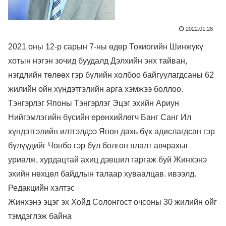
2022.01.28
2021 оны 12-р сарын 7-ны өдөр Токиогийн Шинжүкү
хотын нэгэн зочид буудалд Дэлхийн энх тайван,
нэгдлийн төлөөх гэр бүлийн холбоо байгуулагдсаны 62
жилийн ойн хүндэтгэлийн арга хэмжээ боллоо.
Тэнгэрлэг Японы Тэнгэрлэг Эцэг эхийн Ариун
Нийгэмлэгийн бүсийн ерөнхийлөгч Банг Санг Ил
хүндэтгэлийн илтгэлдээ Япон дахь бүх адислагдсан гэр
бүлүүдийг Чонбо гэр бүл болгон ялалт авчрахыг
уриалж, хурдацтай ахиц дэвшил гаргаж буй Жинхэнэ
эхийн нөхцөл байдлын талаар хуваалцав. ивээлд.
Редакцийн хэлтэс
Жинхэнэ эцэг эх Хойд Солонгост очсоны 30 жилийн ойг
тэмдэглэж байна