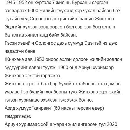
1945-1952 он хүртэлх 7 жил нь Бурханы сэргээн
засварлах 6000 жилийн түүхэнд хэр чухал байсан бэ?
Тухайн үед Солонгосын христийн шашин Жинхэнэ
Эцэгийг хүлээн зөвшөөрсөн бол сэргээн босголтын
баталгаа хяналтанд байх байсан.
Гэсэн хэдий ч Солонгос дахь сүмүүд Эцэгтэй нэгдэж
чадахгүй байв.
Жинхэнэ аав 1953 оноос эхлэн долоон жилийн зовлон
зүдгүүрийг даван туулж, 1960 онд Ариун хуримаар
Жинхэнэ ээжтэй гэрлэжээ.
Жинхэнэ эцэг эх бол Гэр бүлийн холбооны гол цөм нь
учраас Гэр бүлийн холбооны түүх Жинхэнэ эцэг эхийн
гэгээн хуримаас эхэлсэн гэж хэлж болно.
Азид хүмүүс “канреки” (60 насны төрсөн өдөр)
тэмдэглэдэг.
Ариун хуримаас хойш жаран жил өнгөрсөн тул 2020