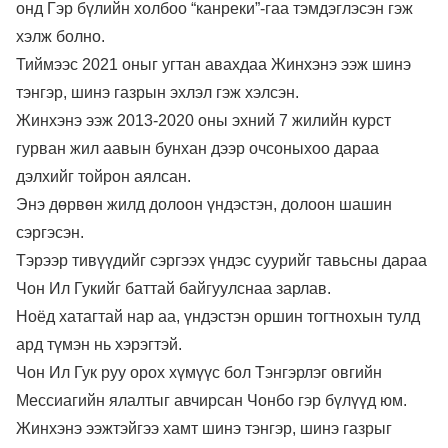
онд Гэр бүлийн холбоо “канреки”-гаа тэмдэглэсэн гэж
хэлж болно.
Тиймээс 2021 оныг угтан авахдаа Жинхэнэ ээж шинэ
тэнгэр, шинэ газрын эхлэл гэж хэлсэн.
Жинхэнэ ээж 2013-2020 оны эхний 7 жилийн курст
гурван жил аавын бунхан дээр очсоныхоо дараа
дэлхийг тойрон аялсан.
Энэ дөрвөн жилд долоон үндэстэн, долоон шашин
сэргэсэн.
Тэрээр тивүүдийг сэргээх үндэс суурийг тавьсны дараа
Чон Ил Гукийг баттай байгуулснаа зарлав.
Ноёд хатагтай нар аа, үндэстэн оршин тогтнохын тулд
ард түмэн нь хэрэгтэй.
Чон Ил Гук руу орох хүмүүс бол Тэнгэрлэг овгийн
Мессиагийн ялалтыг авчирсан Чонбо гэр бүлүүд юм.
Жинхэнэ ээжтэйгээ хамт шинэ тэнгэр, шинэ газрыг