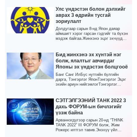
Улс үндэстэн болон дэлхийг
аврах 3 өдрийн тусгай
зориулалт
Долдугаар сарын 8-нд Япон даяар
аймшигт хэрэг гарсан гэдгийг та бүхэн
мэдэж байгаа.Жинхэнэ эцэг эхчүүд
бид бүгдээрээ улс...
Бид жинхэнэ эх хүнтэй нэг
болж, ялалтыг авчирдаг
Японы эх үндэстэн болцгооё
Банг Санг ИлБүс нутгийн бүлгийн
дарга, Тэнгэрлэг ЯпонТэнгэрлэг Эцэг
эхийн ариун нийгэмлэгТэнгэрлэг
Японы гэр бүлийн холб...
СЭТГЭЛГЭЭНИЙ ТАНК 2022 3
дахь ФОРУМ-ын бичлэгийг
үзэж байна
Арваннэгдүгээр сарын 20-нд “THINK
TANK 2022” III ФОРУМ болж, Жим
Рожерс илтгэл тавив.Энэхүү үйл
явдлын видеог 2021 оны 1...