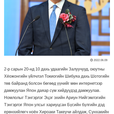
2022.06.09
2-р сарын 20-нд 10 дахь удаагийн Залуучууд, оюутны
Хёожонгийн үйлчлэл Токиогийн Шибуяа дахь Шотогийн
төв байранд болсон бөгөөд үүнийг мөн интернетээр
дамжуулан Япон даяар сүм хийдүүдэд дамжуулав.
Номлолыг Тэнгэрлэг Эцэг эхийн Ариун Нийгэмлэгийн
Тэнгэрлэг Япон улсыг хариуцсан Бүсийн бүлгийн дэд
ерөнхийлөгч ноён Хироаки Такеучи айлдаж, Сунхакийн