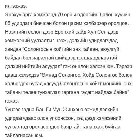
илгээжээ.
Энэхүү арга хэмжээнд 70 орны одоогийн болон хуучин
85 удирдагч биечлэн болон цахим хэлбэрээр оролцов.
Нээлтийн ёслол дээр Ерөнхий сайд Хун Сен дээд
хэмжээний уулзалтыг нээж, дэлхийн удирдагчдад
хандан “Солонгосын хойгийн энх тайван, аюулгүй
байдал бол яаралтай шийдвэрлэх шаардлагатай
дэлхий нийтийн асуудал” гэж онцлон хэлсэн юм. Тэрээр
цааш хэлэхдээ “Өмнөд Солонгос, Хойд Солонгос болон
холбогдох бусад улсууд Солонгосын хойгт мөнхийн энх
тайвны төлөө тунхаглал гаргана гэдэгт найдаж байна”
гэжээ.
Үүнээс гадна Бан Ги Мун Жинхэнэ ээжид дэлхийн
удирдагчдаас олон үг сонссон, тэд дээд хэмжээний
уулзалтад оролцсондоо баяртай, талархаж буйгаа
тайлагнасан юм.