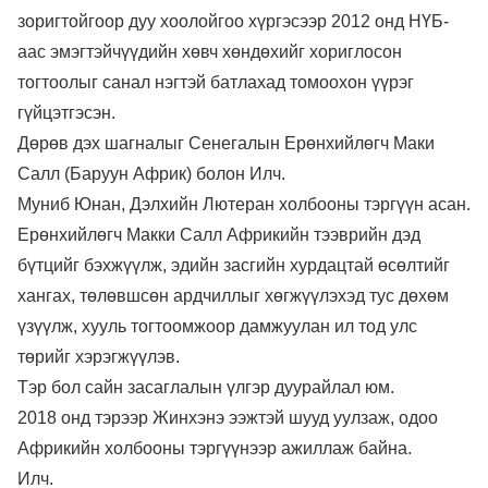
зоригтойгоор дуу хоолойгоо хүргэсээр 2012 онд НҮБ-
аас эмэгтэйчүүдийн хөвч хөндөхийг хориглосон
тогтоолыг санал нэгтэй батлахад томоохон үүрэг
гүйцэтгэсэн.
Дөрөв дэх шагналыг Сенегалын Ерөнхийлөгч Маки
Салл (Баруун Африк) болон Илч.
Муниб Юнан, Дэлхийн Лютеран холбооны тэргүүн асан.
Ерөнхийлөгч Макки Салл Африкийн тээврийн дэд
бүтцийг бэхжүүлж, эдийн засгийн хурдацтай өсөлтийг
хангах, төлөвшсөн ардчиллыг хөгжүүлэхэд тус дөхөм
үзүүлж, хууль тогтоомжоор дамжуулан ил тод улс
төрийг хэрэгжүүлэв.
Тэр бол сайн засаглалын үлгэр дуурайлал юм.
2018 онд тэрээр Жинхэнэ ээжтэй шууд уулзаж, одоо
Африкийн холбооны тэргүүнээр ажиллаж байна.
Илч.