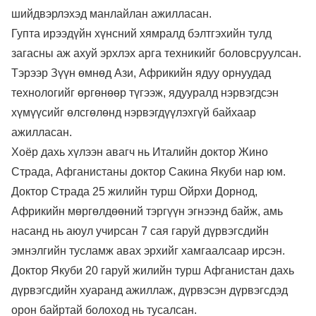
шийдвэрлэхэд манлайлан ажилласан.
Гупта ирээдүйн хүнсний хямралд бэлтгэхийн тулд
загасны аж ахуй эрхлэх арга техникийг боловсруулсан.
Тэрээр Зүүн өмнөд Ази, Африкийн ядуу орнуудад
технологийг өргөнөөр түгээж, ядууралд нэрвэгдсэн
хүмүүсийг өлсгөлөнд нэрвэгдүүлэхгүй байхаар
ажилласан.
Хоёр дахь хүлээн авагч нь Италийн доктор Жино
Страда, Афганистаны доктор Сакина Якуби нар юм.
Доктор Страда 25 жилийн турш Ойрхи Дорнод,
Африкийн мөргөлдөөний тэргүүн эгнээнд байж, амь
насанд нь аюул учирсан 7 сая гаруй дүрвэгсдийн
эмнэлгийн тусламж авах эрхийг хамгаалсаар ирсэн.
Доктор Якуби 20 гаруй жилийн турш Афганистан дахь
дүрвэгсдийн хуаранд ажиллаж, дүрвэсэн дүрвэгсдэд
орон байртай болоход нь тусалсан.