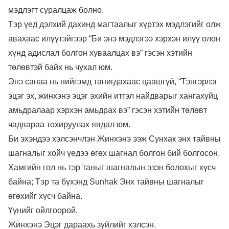
мэдлэгт суралцаж болно.
Тэр үед дэлхий дахинд магтаалыг хүртэх мэдлэгийг олж
авахаас илүүтэйгээр “Би энэ мэдлэгээ хэрхэн илүү олон
хүнд адислал болгон хуваалцах вэ” гэсэн хэтийн
төлөвтэй байх нь чухал юм.
Энэ санаа нь нийгэмд танигдахаас цаашгүй, “Тэнгэрлэг
эцэг эх, жинхэнэ эцэг эхийн итгэл найдварыг хангахуйц
амьдралаар хэрхэн амьдрах вэ” гэсэн хэтийн төлөвт
чадвараа тохируулах явдал юм.
Би эхэндээ хэлсэнчлэн Жинхэнэ ээж Сунхак энх тайвны
шагналыг хойч үедээ өгөх шагнал болгон бий болгосон.
Хамгийн гол нь тэр таныг шагналын эзэн болохыг хүсч
байна; Тэр та бүхэнд Sunhak Энх тайвны шагналыг
өгөхийг хүсч байна.
Үүнийг ойлгоорой.
Жинхэнэ Эцэг дараахь зүйлийг хэлсэн.