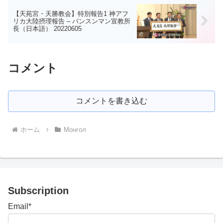
【天苑宮・天勝教会】特別報告1 神アフ
リカ大陸摂理報告 – バンスンマン宣教所
長（日本語） 20220605
コメント
コメントを書き込む
ホーム
Монгол
Subscription
Email*