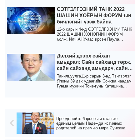
СЭТГЭЛГЭЭНИЙ ТАНК 2022
ШАШИН ХОЁРЫН ФОРУМ-ын
бичлэгийг үзэж байна
12-р сарын 4-нд СЭТГЭЛГЭЭНИЙ ТАНК
2022 ШАШИН ХОНОГИЙН ФОРУМ
болж, Илч.АНУ-аас ирсэн Паула
Уайт.Энэхүү арга хэмжээний вид...
Дэлхий дээрх сайхан
амьдрал: Сайн сайханд төрж,
сайн сайханд амьдарч, сайн
сайханд үхээрэй
Танилцуулга11-р сарын 3-нд Тэнгэрлэг
Японы 39 дэх удаагийн Сонхва наадам
Гунма мужийн Тоне-гунь Каташина
дахь Озэ оршуул...
Преодолейте барьеры и станьте
единым целым Надежда истинных
родителей на премию мира Сунхака