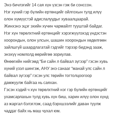
Энэ бичлэгийг 14 сая хүн үзсэн гэж би сонссон.
Нэг хүний гэр бүлийн ертөнцийг ойлгохын тулд илүү
олон хүмүүстэй адислалуудыг хуваалцаарай.
Жинхэнэ эцэг эхийн хүчин чармайлт тууштай байдаг.
Нэг хүн төрөлхтний ертөнцийг хэрэгжүүлэхэд үндэстэн
хоорондын, олон улсын, шашин хоорондын хөдөлгөөн
зайлшгүй шаардлагатай гэдгийг тэрээр бидэнд зааж,
энэхүү номлолд өөрийгөө зориулав.
Өнөөгийн нийгэмд “Би сайн л байвал зүгээр” гэсэн хувь
хүний үзэл шингэж, АНУ энэ санааг “манай улс сайн л
байвал зүгээр” гэсэн улс төрийн тогтолцоогоор
дамжуулж байгаа нь саяхан.
Гэсэн хэдий ч хүн төрөлхтний нэг гэр бүлийн ертөнцийг
ухамсарлахын тулд хувь хүн биш, харин илүү олон хүнд
аз жаргал бэлэглэж, саад бэрхшээлийг даван туулж
чаддаг байх нь маш чухал юм.