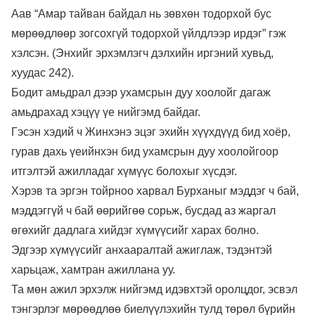
Аав “Амар тайван байдал нь зөвхөн тодорхой бус
мөрөөдлөөр зогсохгүй тодорхой үйлдлээр ирдэг” гэж
хэлсэн. (Энхийг эрхэмлэгч дэлхийн иргэний хувьд,
хуудас 242).
Бодит амьдрал дээр ухамсрын дуу хоолойг дагаж
амьдрахад хэцүү үе нийгэмд байдаг.
Гэсэн хэдий ч Жинхэнэ эцэг эхийн хүүхдүүд бид хоёр,
гурав дахь үеийнхэн бид ухамсрын дуу хоолойгоор
итгэлтэй ажилладаг хүмүүс болохыг хүсдэг.
Хэрэв та эргэн тойрноо харвал Бурханыг мэддэг ч бай,
мэддэггүй ч бай өөрийгөө сорьж, бусдад аз жаргал
өгөхийг дадлага хийдэг хүмүүсийг харах болно.
Эдгээр хүмүүсийг анхааралтай ажиглаж, тэдэнтэй
харьцаж, хамтран ажиллана уу.
Та мөн ажил эрхэлж нийгэмд идэвхтэй оролцдог, эсвэл
тэнгэрлэг мөрөөдлөө биелүүлэхийн тулд төрөл бүрийн