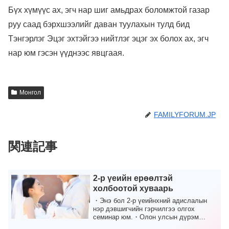
Бүх хүмүүс ах, эгч нар шиг амьдрах боломжтой газар
руу саад бэрхшээлийг даван туулахын тулд бид
Тэнгэрлэг Эцэг эхтэйгээ нийтлэг эцэг эх болох ах, эгч
нар юм гэсэн үүднээс явцгаая.
Монгол
FAMILYFORUM.JP
関連記事
2-р үеийн ерөөлтэй
холбоотой хуваарь
・Энэ бол 2-р үеийнхний адислалын
нэр дэвшигчийн гэрчилгээ олгох
семинар юм.・Олон улсын дүрэм
журмын дагуу гэрчлэх хугаца...