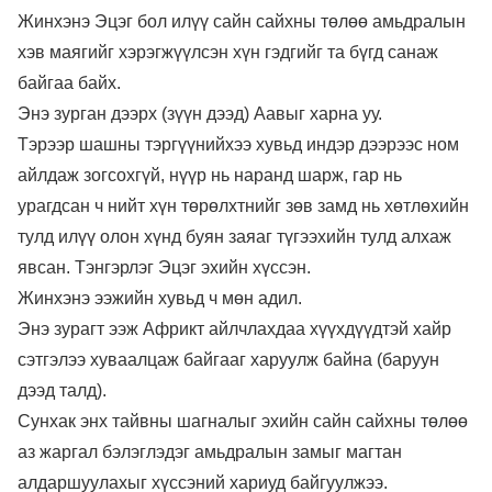
Жинхэнэ Эцэг бол илүү сайн сайхны төлөө амьдралын
хэв маягийг хэрэгжүүлсэн хүн гэдгийг та бүгд санаж
байгаа байх.
Энэ зурган дээрх (зүүн дээд) Аавыг харна уу.
Тэрээр шашны тэргүүнийхээ хувьд индэр дээрээс ном
айлдаж зогсохгүй, нүүр нь наранд шарж, гар нь
урагдсан ч нийт хүн төрөлхтнийг зөв замд нь хөтлөхийн
тулд илүү олон хүнд буян заяаг түгээхийн тулд алхаж
явсан. Тэнгэрлэг Эцэг эхийн хүссэн.
Жинхэнэ ээжийн хувьд ч мөн адил.
Энэ зурагт ээж Африкт айлчлахдаа хүүхдүүдтэй хайр
сэтгэлээ хуваалцаж байгааг харуулж байна (баруун
дээд талд).
Сунхак энх тайвны шагналыг эхийн сайн сайхны төлөө
аз жаргал бэлэглэдэг амьдралын замыг магтан
алдаршуулахыг хүссэний хариуд байгуулжээ.