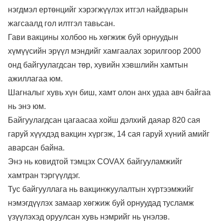
нэгдмэл ертөнцийг хэрэгжүүлэх итгэл найдварын
жагсаалд гол илтгэл тавьсан.
Гави вакцины холбоо нь хөгжиж буй орнуудын
хүмүүсийн эрүүл мэндийг хамгаалах зорилгоор 2000
онд байгуулагдсан төр, хувийн хэвшлийн хамтын
ажиллагаа юм.
Шагналыг хувь хүн биш, хамт олон анх удаа авч байгаа
нь энэ юм.
Байгуулагдсан цагаасаа хойш дэлхий даяар 820 сая
гаруй хүүхдэд вакцин хүргэж, 14 сая гаруй хүний амийг
аварсан байна.
Энэ нь ковидтой тэмцэх COVAX байгууламжийг
хамтран тэргүүлдэг.
Тус байгууллага нь вакцинжуулалтын хүртээмжийг
нэмэгдүүлэх замаар хөгжиж буй орнуудад тусламж
үзүүлэхэд оруулсан хувь нэмрийг нь үнэлэв.