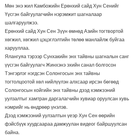
Мөн энэ жил Камбожийн Ерөнхий сайд Хун Сенийг
Үүсгэн байгуулагчийн нэрэмжит шагналаар
шалгаруулжээ.
Ерөнхий сайд Хун Сен Зүүн өмнөд Азийн тогтвортой
хөгжил, хөгжил цэцэглэлтийн төлөө манлайлж буйгаа
харууллаа.
Ялангуяа тэрээр Сунхакийн энх тайвны шагналын санг
үүсгэн байгуулагч Жинхэнэ эхийн санал болгосон
Тэнгэрлэг нэгдсэн Солонгосын энх тайвны
тогтолцоотой хөл нийлүүлэн алхсаар ирсэн бөгөөд
Солонгосын хойгийн энх тайвны дээд хэмжээний
уулзалтыг хамтран даргалагчийн хувиар оруулсан хувь
нэмрийг нь өндрөөр үнэлэв.
Дээд хэмжээний уулзалтын үеэр Хун Сен өөрийн
фэйсбүүк хуудсаараа дамжуулан видеог байршуулсан
байна.