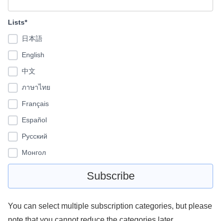
Lists*
日本語
English
中文
ภาษาไทย
Français
Español
Pусский
Монгол
You can select multiple subscription categories, but please
note that you cannot reduce the categories later.