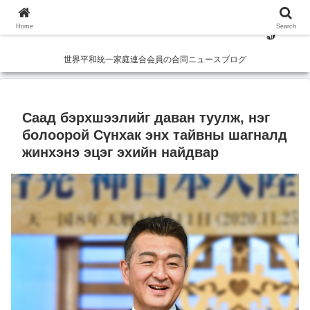
Home
Search
世界平和統一家庭連合会員の合同ニュースブログ
Саад бэрхшээлийг даван туулж, нэг
болоорой Сүнхак энх тайвны шагналд
жинхэнэ эцэг эхийн найдвар