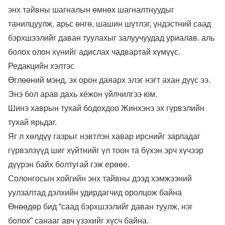
энх тайвны шагналын өмнөх шагналтнуудыг
танилцуулж, арьс өнгө, шашин шүтлэг, үндэстний саад
бэрхшээлийг даван туулахыг залуучуудад уриалав. аль
болох олон хүнийг адислах чадвартай хүмүүс.
Редакцийн хэлтэс
Өглөөний мэнд, эх орон даяарх элэг нэгт ахан дүүс ээ.
Энэ бол арав дахь хёжон үйлчилгээ юм.
Шинэ хаврын тухай бодохдоо Жинхэнэ эх гүрвэлийн
тухай ярьдаг.
Яг л хөлдүү газрыг нэвтлэн хавар ирснийг зарладаг
гүрвэлзүүд шиг хүйтнийг үл тоон та бүхэн эрч хүчээр
дүүрэн байх болтугай гэж ерөөе.
Солонгосын хойгийн энх тайвны дээд хэмжээний
уулзалтад дэлхийн удирдагчид оролцож байна
Өнөөдөр бид “саад бэрхшээлийг даван туулж, нэг
болох” санааг авч үзэхийг хүсч байна.