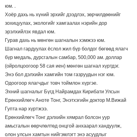
юм. .
Хоёр дахь нь хүний эрхийг дээдлэх, зөрчилдөөнийг
зохицуулах, экологийг хамгаалах нэрийн дор
эрэлхийлэх явдал юм.
Гурав дахь нь мөнгөн шагналын хэмжээ юм.
Шагнал гардуулах ёслол жил бүр болдог бөгөөд ялагч
бүр медаль, дурсгалын самбар, 500,000 ам. доллар
(ойролцоогоор 58 сая иен) мөнгөн шагнал хүртдэг.
Энэ бол дэлхийн хамгийн том газруудын нэг юм.
Одоогоор ялагчдыг товч тоймлон хүргэе.
Эхний шагналыг Бүгд Найрамдах Кирибати Улсын
Ерөнхийлөгч Аноте Тонг, Энэтхэгийн доктор М.Вижай
Гупта нар хүртжээ.
Ерөнхийлөгч Тонг дэлхийн хямрал болсон уур
амьсгалын өөрчлөлтөд онцгой анхаарал хандуулж,
олон улсын хамтын нийгэмлэгт энэ асуудлыг