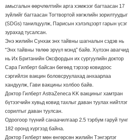
амьсгалын өөрчлөлтийн арга хэмжээг багтаасан 17
зүйлийг багтаасан Тогтвортой хөгжлийн зорилтуудыг
(SDGs) танилцуулж, Парисын хэлэлцээрт гарын үсэг
зурахад тусалсан.
Энэ жилийн Сунхак энх тайвны шагналын сэдэв нь
“Энх тайвны төлөө эрүүл мэнд” байв. Хүлээн авагчид
нь Их Британийн Оксфордын их сургуулийн доктор
Сара Гилберт байсан бөгөөд тэрээр ковидоос
сэргийлэх вакцин боловсруулахад анхаарлаа
хандуулж, Гави вакцины холбоо байв.
Доктор Гилберт AstraZeneca KK вакциныг хамтран
бүтээгчийн хувьд ковид тахлыг даван туулах нийтлэг
сорилтыг даван туулсан.
Одоогоор түүний санаачилгаар 2.5 тэрбум гаруй тунг
182 оронд хүргээд байна.
Доктор Гилберт мөн өнгөрсөн жилийн Тэнгэрлэг