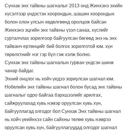
Сүнхак энх тайвны шагналыг 2013 онд Жинхэнэ эхийн
хүсэлтээр үндэстэн хоорондын, шашин хоорондын
болон олон улсын хөдөлгөөнд оролцож байсан
Жинхэнэ эцгийн энх тайвны үзэл санаа, хүслийг
сурталчлах зорилгоор байгуулсан бөгөөд энэ нь энх
тайванч ертөнцийг бий болгох зорилготой юм. хүн
төрөлхтнийг нэг гэр бүл гэж хэлж болно.
Сунхак энх тайвны шагналын гурван үндсэн шинж
чанар байдаг.
Эхний онцлог нь хойч үедээ зориулсан шагнал юм.
Нобелийн энх тайвны шагнал болон бусад энх тайвны
шагналыг одоо байгаа бэрхшээлийг арилгах,
сайжруулахад хувь нэмэр оруулсан хувь хүн,
байгууллагад олгодог бол Сунхак Энх тайвны шагнал
нь хойч үеийнхээ сайн сайхны төлөө хувь нэмрээ
оруулсан хувь хүн, байгууллагуудад олгодог шагнал