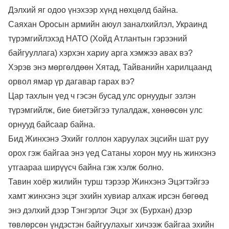
Дэлхий яг одоо үнэхээр хүнд нөхцөлд байна.
Саяхан Оросын армийн аюул заналхийлэл, Украинд
түрэмгийлэхэд НАТО (Хойд Атлантын гэрээний
байгууллага) хэрхэн хариу арга хэмжээ авах вэ?
Хэрэв энэ мөргөлдөөн Хятад, Тайванийн харилцаанд
орвол ямар үр дагавар гарах вэ?
Цар тахлын үед ч гэсэн бусад улс орнуудыг эзлэн
түрэмгийлж, бие биетэйгээ тулалдаж, хөнөөсөн улс
орнууд байсаар байна.
Бид Жинхэнэ Эхийг голлон харуулах эцсийн шат руу
орох гэж байгаа энэ үед Сатаны хорон муу нь жинхэнэ
утгаараа ширүүсч байна гэж хэлж болно.
Тавин хоёр жилийн турш тэрээр Жинхэнэ Эцэгтэйгээ
хамт жинхэнэ эцэг эхийн хувиар алхаж ирсэн бөгөөд
энэ дэлхий дээр Тэнгэрлэг Эцэг эх (Бурхан) дээр
төвлөрсөн үндэстэн байгуулахыг хичээж байгаа эхийн