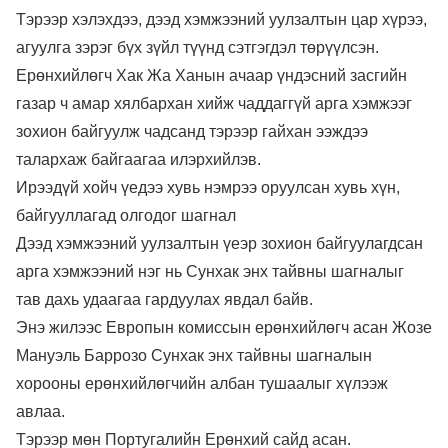
Тэрээр хэлэхдээ, дээд хэмжээний уулзалтын цар хүрээ,
агуулга зэрэг бүх зүйл түүнд сэтгэгдэл төрүүлсэн.
Ерөнхийлөгч Хак Жа Ханын ачаар үндэсний засгийн
газар ч амар хялбархан хийж чаддаггүй арга хэмжээг
зохион байгуулж чадсанд тэрээр гайхан ээждээ
талархаж байгаагаа илэрхийлэв.
Ирээдүй хойч үедээ хувь нэмрээ оруулсан хувь хүн,
байгууллагад олгодог шагнал
Дээд хэмжээний уулзалтын үеэр зохион байгуулагдсан
арга хэмжээний нэг нь Сунхак энх тайвны шагналыг
тав дахь удаагаа гардуулах явдал байв.
Энэ жилээс Европын комиссын ерөнхийлөгч асан Жозе
Мануэль Баррозо Сунхак энх тайвны шагналын
хорооны ерөнхийлөгчийн албан тушаалыг хүлээж
авлаа.
Тэрээр мөн Португалийн Ерөнхий сайд асан.