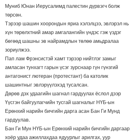
Муниб Юнан Иерусалимд палестин дүрвэгч болж
төрсөн.
Тэрээр шашин хоорондын яриа хэлэлцээ, эвлэрэл нь
хүн төрөлхтний амар амгалангийн үндэс гэж үздэг
бөгөөд шашны эв найрамдлын төлөө амьдралаа
зориулжээ.
Пап лам Фрэнсистэй хамт тэрээр нийтлэг замыг
амласан тунхагт гарын үсэг зурснаар гүн гүнзгий
антагонист лютеран (протестант) ба католик
шашинтныг эвлэрүүлэхэд тусалсан.
Дөрөв дэх удаагийн шагнал гардуулах ёслол дээр
Үүсгэн байгуулагчийн тусгай шагналыг НҮБ-ын
Ерөнхий нарийн бичгийн дарга асан Бан Ги Мунд
гардуулав.
Бан Ги Мун НҮБ-ын Ерөнхий нарийн бичгийн даргаар
хоёр удаа ажиллахдаа ядуурлыг арилгах, уур