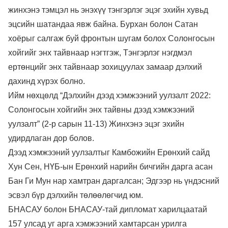
жинхэнэ тэмцэл нь энэхүү тэнгэрлэг эцэг эхийн хувьд
эцсийн шатандаа явж байна. Бурхан болон Сатан
хоёрыг салгаж буй фронтын шугам болох Солонгосын
хойгийг энх тайвнаар нэгтгэж, Тэнгэрлэг нэгдмэл
ертөнцийг энх тайвнаар зохицуулах замаар дэлхий
дахинд хүрэх болно.
Ийм нөхцөлд “Дэлхийн дээд хэмжээний уулзалт 2022:
Солонгосын хойгийн энх тайвны дээд хэмжээний
уулзалт” (2-р сарын 11-13) Жинхэнэ эцэг эхийн
удирдлаган дор болов.
Дээд хэмжээний уулзалтыг Камбожийн Ерөнхий сайд
Хун Сен, НҮБ-ын Ерөнхий нарийн бичгийн дарга асан
Бан Ги Мун нар хамтран даргалсан; Эдгээр нь үндэсний
эсвэл бүр дэлхийн төлөөлөгчид юм.
БНАСАУ болон БНАСАУ-тай дипломат харилцаатай
157 улсад уг арга хэмжээний хамтарсан урилга