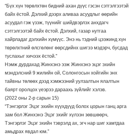
“Бүх хүн төрөлхтөн бидний ахан дүүс гэсэн сэтгэлгээтэй
байх ёстой. Дэлхий дээрх аливаа асуудлыг өөрийн
асуудал гэж үзэж, түүнийг шийдвэрлэх анхдагч
сэтгэлгээтэй байх ёстой. Дэлхий, газар нутгаа
хайрладаг дэлхийн хүмүүс. Энэ нь тэдний цээжинд хүн
төрөлхтний өлсгөлөнг өөрсдийнх шигээ мэдэрч, бусдад
туслахыг хичээх ёстой.”
Нэмж дурдахад Жинхэнэ ээж Жинхэнэ эцэг эхийн
мэндэлсний 9 жилийн ой, Солонгосын хойгийн энх
тайвны төлөөх дээд хэмжээний уулзалтын ялалтын
баярт оролцох үеэрээ дараахь зүйлийг хэлэв.
(2022 оны 2-р сарын 15)
“Тэнгэрлэг Эцэг эхийн хүүхдүүд болох цорын ганц арга
зам бол Жинхэнэ Эцэг эхийг хүлээн зөвшөөрч,
Тэнгэрлэг Эцэг эхийн тэврэлд ах, эгч нар шиг хамтдаа
амьдрах явдал юм.”