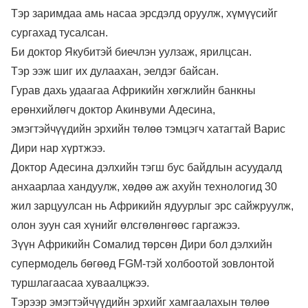
Тэр заримдаа амь насаа эрсдэлд оруулж, хүмүүсийг
сургахад тусалсан.
Би доктор Якубитэй биечлэн уулзаж, ярилцсан.
Тэр ээж шиг их дулаахан, эелдэг байсан.
Гурав дахь удаагаа Африкийн хөгжлийн банкны
ерөнхийлөгч доктор Акинвуми Адесина,
эмэгтэйчүүдийн эрхийн төлөө тэмцэгч хатагтай Варис
Дири нар хүртжээ.
Доктор Адесина дэлхийн тэгш бус байдлын асуудалд
анхаарлаа хандуулж, хөдөө аж ахуйн технологид 30
жил зарцуулсан нь Африкийн ядуурлыг эрс сайжруулж,
олон зуун сая хүнийг өлсгөлөнгөөс гаргажээ.
Зүүн Африкийн Сомалид төрсөн Дири бол дэлхийн
супермодель бөгөөд FGM-тэй холбоотой зовлонтой
туршлагаасаа хуваалцжээ.
Тэрээр эмэгтэйчүүдийн эрхийг хамгаалахын төлөө