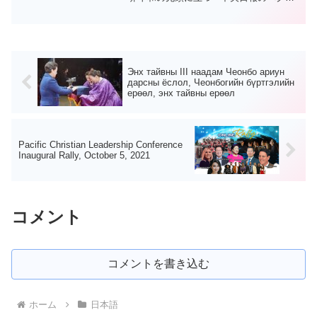
ウニョン記者による、ヤン・チャンシク
韓国総会長のインタビュー記事です。中
央日報の月刊誌（２０１３年４月１日発
行）に掲載。記事の表題は...
Энх тайвны III наадам Чеонбо ариун
дарсны ёслол, Чеонбогийн бүртгэлийн
ерөөл, энх тайвны ерөөл
Pacific Christian Leadership Conference
Inaugural Rally, October 5, 2021
コメント
コメントを書き込む
ホーム
日本語