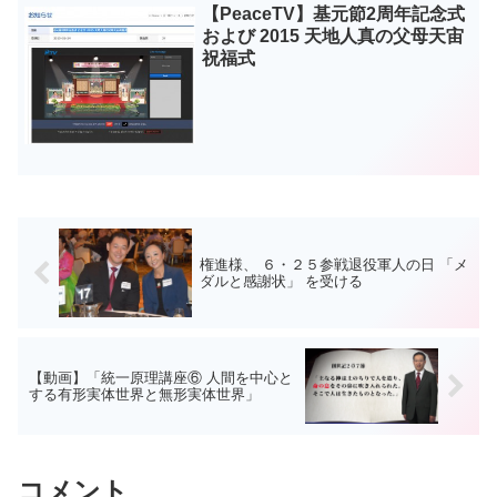
【PeaceTV】基元節2周年記念式
および 2015 天地人真の父母天宙
祝福式
権進様、 ６・２５参戦退役軍人の日 「メ
ダルと感謝状」 を受ける
【動画】「統一原理講座⑥ 人間を中心と
する有形実体世界と無形実体世界」
コメント