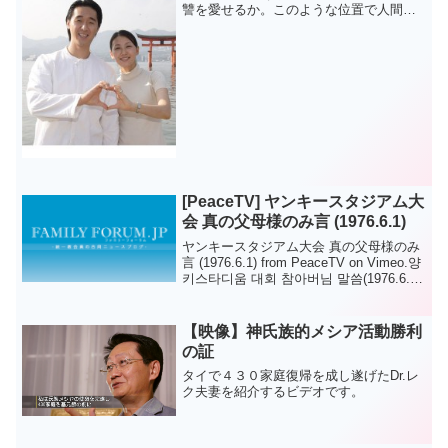
讐を愛せるか。このような位置で人間が
持たなければならない原則的基準を行え
るかという道場でした。だから黒い闇の
どんな試練と苦痛があったとしても私を
飲み込むことはのです」ア...
[PeaceTV] ヤンキースタジアム大
会 真の父母様のみ言 (1976.6.1)
ヤンキースタジアム大会 真の父母様のみ
言 (1976.6.1) from PeaceTV on Vimeo.양
키스타디움 대회 참아버님 말씀(1976.6.1)
from PeaceTV on Vimeo.
【映像】神氏族的メシア活動勝利
の証
タイで４３０家庭復帰を成し遂げたDr.レ
ク夫妻を紹介するビデオです。