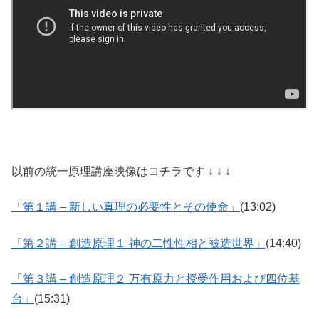
以前の統一原理講座映像はコチラです ↓ ↓ ↓
「第１講 – 新しい真理の必要性とその使命」
(13:02)
「第２講 – 創造原理１ 神の二性性相と被造世界」
(14:40)
「第３講 – 創造原理２ 万有原力と授受作用および四位基
台」
(15:31)