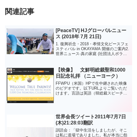
関連記事
[PeaceTV] HJグローバルニュー
ス (2018年 7月 21日)
1. 復興祈念・2018・孝情文化ピースフェ
スティバル in OKAYAMA 開催のご案内2.
世界ニュース-真の家庭 (社団法人ボラン
ティア愛苑、カンボジア ボランティア活
動)-神氏族メシヤ活動 (韓国：2地区、楊
平家庭教会 2018天地...
【映像】 文鮮明総裁聖和1000
日記念礼拝 （ニューヨーク）
FFWPU（米国）HPで生中継された映像
のビデオです。以下URLよりご覧いただ
けます。言語は英語（韓総裁スピーチ：
韓国語）です。 ～ 実際の映像はここ
からです。02:00:00 ～ 文善進世界会
長スピーチ02:19:30 ～ 韓鶴子総裁ご
入...
世界会長ツイート2011年7月7日
(木)21:28:03翻訳
訓読会：「獄中生活をしましたが、そこ
は私に道場でありました。私が本当に怨