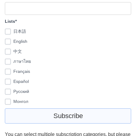
Lists*
日本語
English
中文
ภาษาไทย
Français
Español
Pусский
Монгол
You can select multiple subscription categories, but please