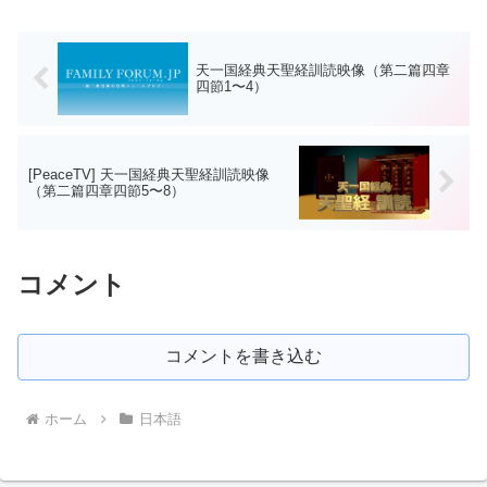
る。1913年7月10日には56.7℃という世界
気象機関（W...
天一国経典天聖経訓読映像（第二篇四章
四節1〜4）
[PeaceTV] 天一国経典天聖経訓読映像
（第二篇四章四節5〜8）
コメント
コメントを書き込む
ホーム
日本語