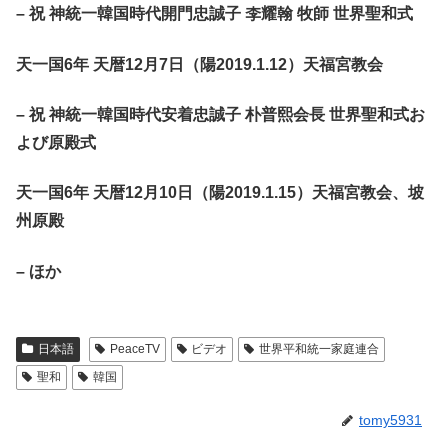
– 祝 神統一韓国時代開門忠誠子 李耀翰 牧師 世界聖和式
天一国6年 天暦12月7日（陽2019.1.12）天福宮教会
– 祝 神統一韓国時代安着忠誠子 朴普熙会長 世界聖和式お
よび原殿式
天一国6年 天暦12月10日（陽2019.1.15）天福宮教会、坡
州原殿
– ほか
日本語
PeaceTV
ビデオ
世界平和統一家庭連合
聖和
韓国
tomy5931