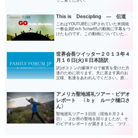
でご覧ください。
This is Descipling ― 伝道
これはYOUTUBEにUPされていた米国統
一教会員Erich Scharf氏の動画に字幕をつ
けたものです。この動画についていた
Erich Scharf氏のコメント『Small
group=Home church=Small Church』ち...
世界会長ツイッター２０１３年４
月１６日(火) II 日本語訳
訳)ボストンの爆弾テロで被害を受けた方
達のために祈ります。天に居ます真のお
父様、私達をあわれんでください。原
文)We pray for those in boston affected
by the terror bombings. Tru...
アメリカ聖地巡礼ツアー・ビデオ
レポート 〈ｂｙ ルーク樋口さ
ん〉
聖地巡礼ツアー３日目（現地６月２４
日）、２か所の聖地を回りましたが、そ
のビデオレポートが届きました。 つづい
てデスバレーの聖地から・・・＊デスバ
レーは、世界で最も暑い場所の一つであ