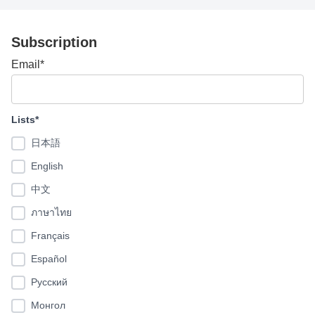
Subscription
Email*
Lists*
日本語
English
中文
ภาษาไทย
Français
Español
Pусский
Монгол