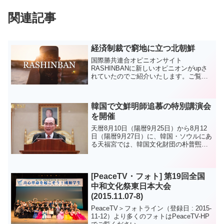
関連記事
経済制裁で窮地に立つ北朝鮮
国際勝共連合オピニオンサイト
RASHINBANに新しいオピニオンがupさ
れていたのでご紹介いたします。ご覧く
ださい。
国営メディアが正恩氏の「関係改善の意
向」を発表北朝鮮の国営メディアである
韓国で文鮮明師追慕の特別講演会
朝鮮中央通信が、金正恩委...
を開催
天暦8月10日（陽暦9月25日）から8月12
日（陽暦9月27日）に、韓国・ソウルにあ
る天福宮では、韓国文化財団の朴普煕総
裁を招請した｢文鮮明 天地人真の父母追
慕特別講演会｣が開催されました。 特別
講演会は、賛美、敬拝、報告祈祷、映像
[PeaceTV・フォト] 第19回全国
上映、キ...
中和文化祭東日本大会
(2015.11.07-8)
PeaceTV＞フォトライン（登録日 : 2015-
11-12）より多くのフォトはPeaceTV-HP