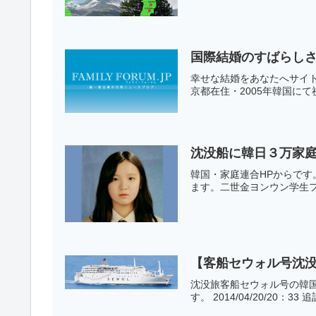
国際結婚のすばらし
幸せな結婚をあなたへサイトに
京都在住・2005年韓国に
沈没船に韓日３万家
韓国・家庭連合HPからで
ます。二世金ヨンウン学生フ
【客船セウォル号沈没
沈没旅客船セウォル号の韓
す。 2014/04/20/20：33 追記。