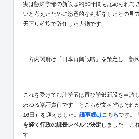
実は獣医学部の新設は約50年間も認められて
いと考えたために恣意的な判断をしたとの見
天下り斡旋で辞任した人物です。
一方内閣府は「日本再興戦略」を策定し、獣医
これを受けて加計学園は再び学部新設を申請
わゆる挙証責任です。ところが文科省はそれが
16日）を迎えました。
議事録はこちら
です。
を経て行政の課長レベルで決定
しました。こ
す。