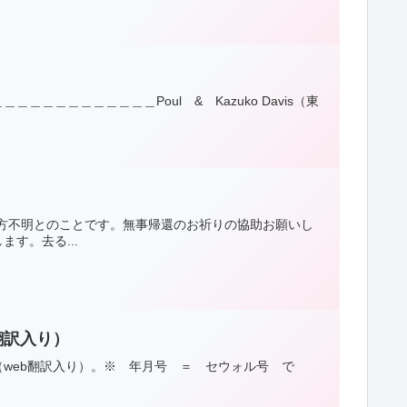
＿＿＿＿＿＿＿＿Poul & Kazuko Davis（東
方不明とのことです。無事帰還のお祈りの協助お願いし
す。去る...
翻訳入り）
web翻訳入り）。※ 年月号 ＝ セウォル号 で