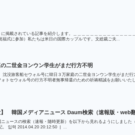
さ
掲載されている記事を紹介します。＿＿＿＿＿＿＿＿＿＿＿＿＿＿＿＿＿＿＿
て祝福式に参加）私たちは米日の国際カップルです。文総裁ご夫...
庭の二世金ヨンウン学生がまだ行方不明
す。沈没旅客船セウォル号に韓日３万家庭の二世金ヨンウン学生がまだ行
ォトセウォル号の行方不明者無事帰還のための祈祷精誠をお願いいたしま
】 韓国メディアニュース Daum検索（速報版・web
国ニュースの検索（速報・随時更新）を以下から見れるようにしました（
 입력 2014.04.20 20:12:50 | ...