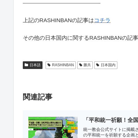
上記のRASHINBANの記事は
コチラ
その他の日本国内に関するRASHINBANの記
日本語
RASHINBAN
勝共
日本国内
関連記事
「平和統一祈願！全国
統一教会公式サイトに掲載
の平和統一を祈願する企画と