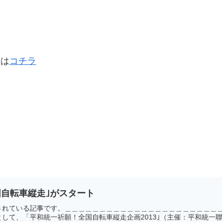
事は
コチラ
自転車縦走｣がスタート
されている記事です。＿＿＿＿＿＿＿＿＿＿＿＿＿＿＿＿＿＿＿＿＿＿
して、「平和統一祈願！全国自転車縦走企画2013｣（主催：平和統一聯合