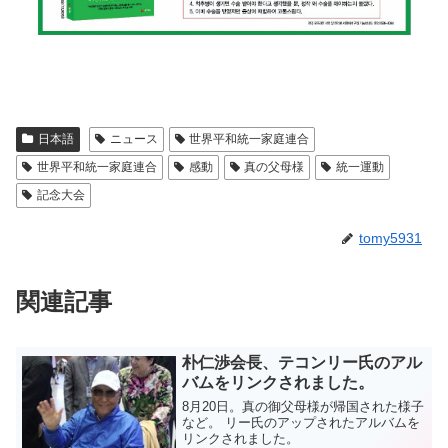
日本語
ニュース
世界平和統一家庭連合
世界平和統一家庭連合
感動
真の父母様
統一運動
記念大会
tomy5931
関連記事
朴仁渉会長、テコンリー氏のアル
バムをリンクされました。
8月20日。真の御父母様が帰国された様子
など。 リー氏のアップされたアルバムを
リンクされました。