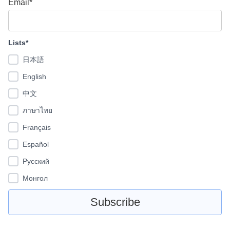
Email*
Lists*
日本語
English
中文
ภาษาไทย
Français
Español
Pусский
Монгол