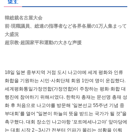
促す
韓総裁名古屋大会
前·現職議員、総連の指導者など各界各層の1万人集まって
大盛況
超宗教·超国家平和運動の大きな声援
18일 일본 중부지역 거점 도시 나고야에 세계 평화와 인류
화합을 기원하는 시민·사회단체 회원 1만여 명이 운집했다.
세계평화통일가정연합(가정연합)이 주창하는 평화·화합 대
행진에 참여하기 위해서였다. 한학자 총재는 문선명 총재 성
화 후 처음으로 나고야를 방문해 ‘일본선교 55주년 기념 중
부대회’를 열어 “일본이 하늘의 뜻을 받드는 국가가 될 것”을
촉구했다. 대회 장소인 나고야항 ‘포트메세나고야’ 앞마당에
는 대회 시작 2∼3시간 전부터 인파가 몰리는 성황을 이뤄