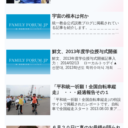
宇宙の根本は何か
統一教会公式説教ブログに掲載されてい
る記事を紹介します。＿＿＿＿＿＿＿＿
＿＿＿＿＿＿＿＿＿＿＿＿＿＿＿＿＿＿
＿＿＿統一教会武宮泰久＜2012 秋季 牧
会者説教集 P.97~101＞きょうは「宇宙の
根本は何か」というテーマで、もう一
度、神様に...
鮮文、2013年度学位授与式開催
鮮文、2013年度学位授与式開催記事入
力： 2014/02/13 ローカルトゥデイ▲
선문대, 2013학년도 학위수여식 개최 ©
로컬투데이 주산학 글로컬 선도대학인 선
문대학교(총장 황선조)는 13일 학생실내체
육관에서...
「平和統一祈願！全国自転車縦
走｣ ・・・経過報告その１
「平和統一祈願！全国自転車縦走｣の特設
サイトで掲載されたレポートです。自転
車で全国縦走スタート 2013.08.03 東アジ
アにおける平和実現と韓（朝鮮）半島の
平和統一を目指す平和統一聯合（宋龍天
諮問会議議長）は日韓を結ぶ壮大なプロ
ジェクト...
６月２０日に真のお母様が語られ