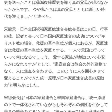
史を送ったことは蕩減復帰歴史を導く真の父母が現れなか
ったからです。 今や私たちは真の父母とともに新しい時
代を迎えました”と述べた。
宋龍天・日本全国祝福家庭総連合会総会長はこの日、行事
の後、記者と会って日本国内家庭連合の成功について“キ
リスト教の場合、救援の基本単位が個人にあるが、家庭連
合は救援の基本単位を家庭とする。 一人で天国に行って
いって何になるでしょう。 愛する家族が地獄にいて心安
らかになれますか”として、“家庭連合は教会の外的建物で
なく、人に焦点を合わせる。 このように人を回心させて
変えることができた統一原理が日本家庭連合成長の原動
力”と明らかにした。
宋総会長は”日本の家庭連合と韓国家庭連合は、統一原理
の下で一体化されていながらもそれぞれの個性を生かして
善意の競争をする”と述べ、 “統一と画一”は全く意味が異