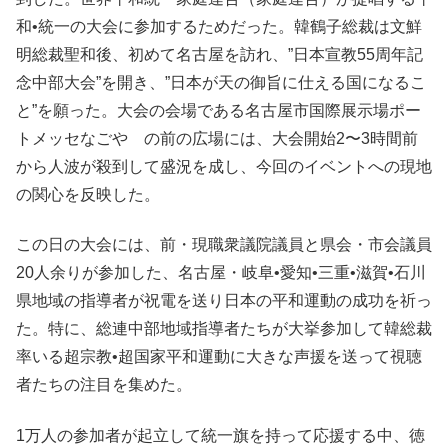
和•統一の大会に参加するためだった。韓鶴子総裁は文鮮
明総裁聖和後、初めて名古屋を訪れ、”日本宣教55周年記
念中部大会”を開き、”日本が天の御旨に仕える国になるこ
と”を願った。大会の会場である名古屋市国際展示場ポー
トメッセなごや の前の広場には、大会開始2〜3時間前
から人波が殺到して盛況を成し、今回のイベントへの現地
の関心を反映した。
この日の大会には、前・現職衆議院議員と県会・市会議員
20人余りが参加した、名古屋・岐阜•愛知•三重•滋賀•石川
県地域の指導者が祝電を送り日本の平和運動の成功を祈っ
た。特に、総連中部地域指導者たちが大挙参加して韓総裁
率いる超宗教•超国家平和運動に大きな声援を送って視聴
者たちの注目を集めた。
1万人の参加者が起立して統一旗を持って応援する中、徳