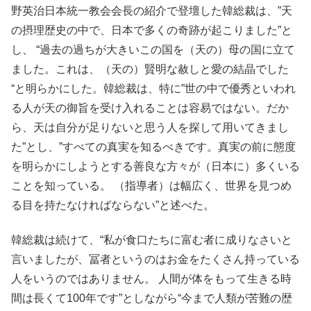
野英治日本統一教会会長の紹介で登壇した韓総裁は、”天
の摂理歴史の中で、日本で多くの奇跡が起こりました”と
し、 “過去の過ちが大きいこの国を（天の）母の国に立て
ました。これは、（天の）賢明な赦しと愛の結晶でした
“と明らかにした。韓総裁は、特に”世の中で優秀といわれ
る人が天の御旨を受け入れることは容易ではない。だか
ら、天は自分が足りないと思う人を探して用いてきまし
た”とし、”すべての真実を知るべきです。真実の前に態度
を明らかにしようとする善良な方々が（日本に）多くいる
ことを知っている。 （指導者）は幅広く、世界を見つめ
る目を持たなければならない”と述べた。
韓総裁は続けて、“私が食口たちに富む者に成りなさいと
言いましたが、冨者というのはお金をたくさん持っている
人をいうのではありません。 人間が体をもって生きる時
間は長くて100年です”としながら“今まで人類が苦難の歴