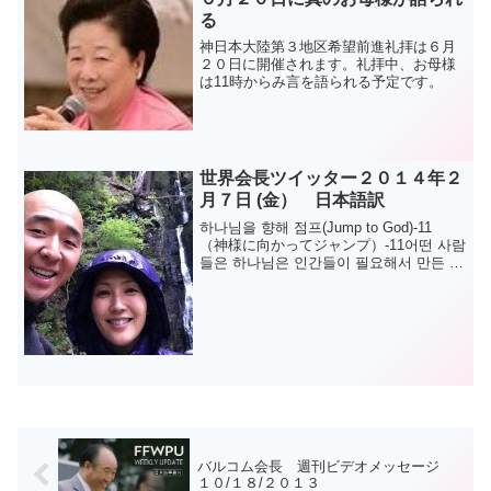
る
神日本大陸第３地区希望前進礼拝は６月
２０日に開催されます。礼拝中、お母様
は11時からみ言を語られる予定です。
世界会長ツイッター２０１４年２
月７日 (金） 日本語訳
하나님을 향해 점프(Jump to God)-11
（神様に向かってジャンプ）-11어떤 사람
들은 하나님은 인간들이 필요해서 만든 도
구래요.一部の人々は、神様は人間が必要
に応じて造り出した道具だと。 천성경
1569쪽인간이 제1의 ...
バルコム会長 週刊ビデオメッセージ
１０/１８/２０１３