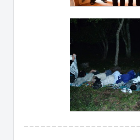
＿＿＿＿＿＿＿＿＿＿＿＿＿＿＿＿＿＿＿＿