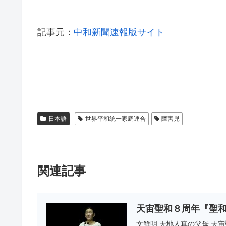
記事元：
中和新聞速報版サイト
日本語
世界平和統一家庭連合
障害児
関連記事
天宙聖和８周年『聖
文鮮明 天地人真の父母 天宙