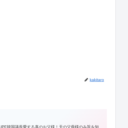
kakitaro
娥 UPF韓国議長愛する真のお父様！天の父母様のみ旨を知