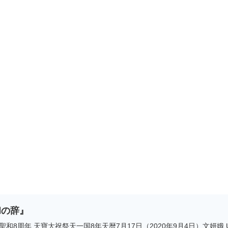
和の辞』
聖和8周年 天寶大祝祭天一国8年天暦7月17日（2020年9月4日）文妍