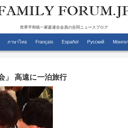
世界平和統一家庭連合会員の合同ニュースブログ
ภาษาไทย
Français
Español
Pусский
Монго
会」 高遠に一泊旅行