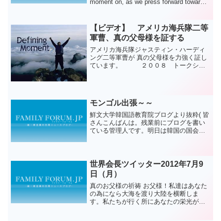
moment on, as we press forward toward
the final ...
【ビデオ】 アメリカ海兵隊二等
軍曹、真の父母様を証する
アメリカ海兵隊ジャスティン・ハーディ
ング二等軍曹が 真の父母様を力強く証し
ています。 ２００８ トークショ
ー The Defining Momentより
モンゴル出張～～
鮮文大学韓国語教育院ブログより抜粋( 皆
さんこんばんは。残業前にブログを書い
ている管理人です。明日は韓国の国会議
員選挙がある日です。誰がどうとかいう
難しい話はありませんが、学校はとりあ
えず休みです(・∀・)ちなみに管理人は韓
国に長く住んでい...
世界会長ツイッター2012年7月9
日（月）
真のお父様の祈祷 お父様！私達はあなた
の為になら大海を渡り大陸を横断しま
す。私たちが行く所にあなたの栄光が実
証として表れるようにして下さい。そし
て最後に勝利の旗を立てて私達の生活圏