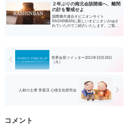
内で神様に侍り暮らしていける私達にな
２年ぶりの南北会談開催へ、離間
るようにして下さい。アジ...
の計を警戒せよ
国際勝共連合オピニオンサイト
RASHINBANに新しいオピニオンがupさ
れていたのでご紹介いたします。ご覧く
ださい。
北朝鮮が1月5日、約２年ぶりとなる韓国
との南北会談の開催を了承しました。韓
国政府が1月2日に提案...
世界会長ツイッター2011年10月18日
（火）
人材の土壌 李退渓 心情文化研究会
コメント