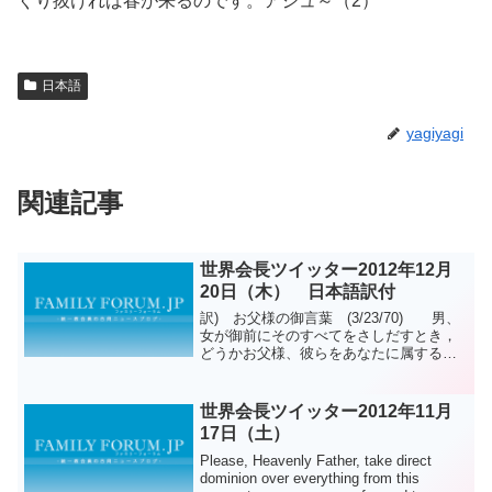
ぐり抜ければ春が来るのです。アジュ～（2）
日本語
yagiyagi
関連記事
世界会長ツイッター2012年12月
20日（木） 日本語訳付
訳) お父様の御言葉 (3/23/70) 男、
女が御前にそのすべてをさしだすとき，
どうかお父様、彼らをあなたに属するも
のとして 永遠にお受け取りください。原
文) If man and woman has offered
himself/...
世界会長ツイッター2012年11月
17日（土）
Please, Heavenly Father, take direct
dominion over everything from this