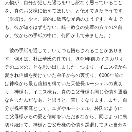
人物が、自分が犯した過ちを申し訳なく思っていること
を、真のお父様に伝えてほしい、と伝えてきたそうです。
（※彼は、少々、霊的に敏感な兄弟のようです。今まで
も、彼が知るはずもない、統一教会の先輩の方々の名前
が、彼からの手紙の中に、何回か出て来ました。）
彼の手紙を通して、いくつも悟らされることがありま
す。例えば、朴正華氏の件では、2000年前のイスカリオ
テのユダのことを思い出しました。つまり、イエス様から
愛され信頼を受けていた弟子からの裏切り、6000年前に
は神様から最も信頼を得ていた天使長ルーシェルの裏切
り。神様も、イエス様も、真のご父母様も同じ心情を通過
なさったんだなあ、と思うと、苦しくなります。また、自
分が祝福家庭として、ユダやルーシェル、朴氏のように、
ご父母様からの愛と信頼をいただきながら、同じように裏
切り続けて、神様とご父母様の心情を蹂躙してきた自分を