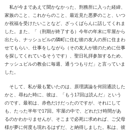
私が今まであえて聞かなかった、刑務所に入った経緯、
家族のこと、これからのこと、最近見た悪夢のこと、いつ
か祝福を受けたいことなど、ざっくばらんに話してくれま
した。また、「（刑期が終了する）今年の年末に牢屋から
出たら、ナッシュビルの隣町に住む彼の友人の所に住まわ
せてもらい、仕事をしながら（その友人が彼のために仕事
を探してくれているそうです）、聖日礼拝参加するため、
ナッシュビルの教会に毎週、通うつもりだ」と言っていま
した。
そして、私が最も驚いたのは、原理講論を何回通読した
かと、尋ねた時に、彼は、「もう17回は読んだ」という
のです。最初は、赤色だけだったのですが、それにして
も、たった半年で17回。牢屋の中で、どれだけ時間があ
るのかわかりませんが、そこまで必死に求めれば、ご父母
様が夢に何度も現れるはずだ、と納得しました。私は、彼