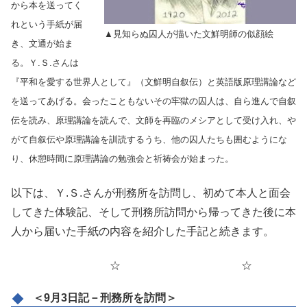
から本を送ってく
れという手紙が届
▲見知らぬ囚人が描いた文鮮明師の似顔絵
き、文通が始ま
る。Ｙ.Ｓ.さんは
『平和を愛する世界人として』（文鮮明自叙伝）と英語版原理講論など
を送ってあげる。会ったこともないその牢獄の囚人は、自ら進んで自叙
伝を読み、原理講論を読んで、文師を再臨のメシアとして受け入れ、や
がて自叙伝や原理講論を訓読するうち、他の囚人たちも囲むようにな
り、休憩時間に原理講論の勉強会と祈祷会が始まった。
以下は、Ｙ.Ｓ.さんが刑務所を訪問し、初めて本人と面会
してきた体験記、そして刑務所訪問から帰ってきた後に本
人から届いた手紙の内容を紹介した手記と続きます。
☆ ☆
＜9月3日記－刑務所を訪問＞