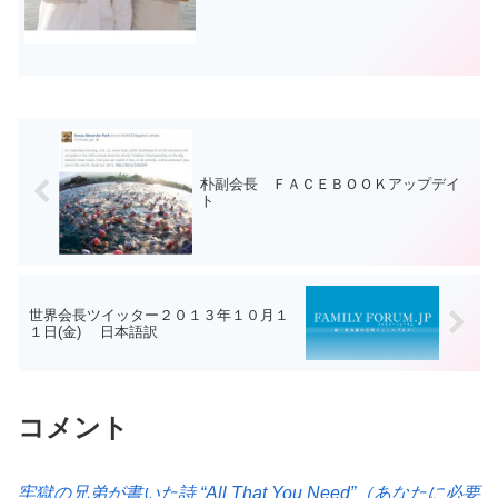
朴副会長 ＦＡＣＥＢＯＯＫアップデイ
ト
世界会長ツイッター２０１３年１０月１
１日(金) 日本語訳
コメント
牢獄の兄弟が書いた詩 “All That You Need”（あなたに必要