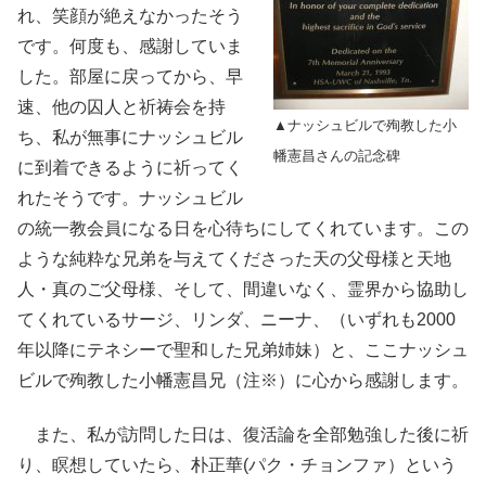
れ、笑顔が絶えなかったそう
です。何度も、感謝していま
した。部屋に戻ってから、早
速、他の囚人と祈祷会を持
▲ナッシュビルで殉教した小
ち、私が無事にナッシュビル
幡憲昌さんの記念碑
に到着できるように祈ってく
れたそうです。ナッシュビル
の統一教会員になる日を心待ちにしてくれています。この
ような純粋な兄弟を与えてくださった天の父母様と天地
人・真のご父母様、そして、間違いなく、霊界から協助し
てくれているサージ、リンダ、ニーナ、（いずれも2000
年以降にテネシーで聖和した兄弟姉妹）と、ここナッシュ
ビルで殉教した小幡憲昌兄（注※）に心から感謝します。
また、私が訪問した日は、復活論を全部勉強した後に祈
り、瞑想していたら、朴正華(パク・チョンファ）という