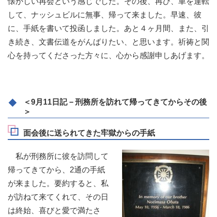
懐かしい再会という感じでした。その後、再び、車を運転
して、ナッシュビルに無事、帰って来ました。早速、彼
に、手紙を書いて投函しました。あと４ヶ月間、また、引
き続き、文書伝道をがんばりたい、と思います。祈祷と関
心を持ってくださった方々に、心から感謝申しあげます。
＜9月11日記－刑務所を訪れて帰ってきてからその後
＞
面会後に送られてきた牢獄からの手紙
私が刑務所に彼を訪問して
帰ってきてから、2通の手紙
が来ました。要約すると、私
が訪ねて来てくれて、その日
は終始、喜びと愛で満たさ