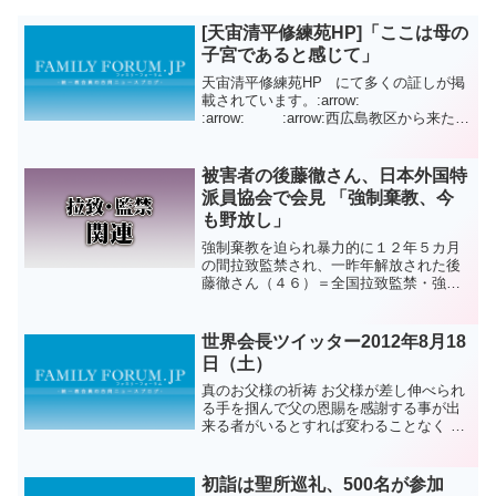
[天宙清平修練苑HP]「ここは母の
子宮であると感じて」
天宙清平修練苑HP にて多くの証しが掲
載されています。:arrow:
:arrow: :arrow:西広島教区から来た
K.I.さん(4000万既成家庭:女性)は次のよう
に証ししました。「真のお父様天宙聖和3
周年が過ぎて、いま...
被害者の後藤徹さん、日本外国特
派員協会で会見 「強制棄教、今
も野放し」
強制棄教を迫られ暴力的に１２年５カ月
の間拉致監禁され、一昨年解放された後
藤徹さん（４６）＝全国拉致監禁・強制
改宗被害者の会代表＝が５日、東京・有
楽町の日本外国特派員協会で記者会見
し、「拉致監禁による強制棄教は今も野
世界会長ツイッター2012年8月18
放しになっており、憂慮に堪...
日（土）
真のお父様の祈祷 お父様が差し伸べられ
る手を掴んで父の恩賜を感謝する事が出
来る者がいるとすれば変わることなく そ
のような心をおさめるように承諾して下
さい...（1）神聖な父の前に愛の息子娘と
いう印を受けるのに余りある息子娘とな
初詣は聖所巡礼、500名が参加