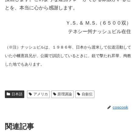
とを、本当に心から感謝します。
Ｙ.Ｓ. ＆ Ｍ.Ｓ.（６５００双）
テネシー州ナッシュビル在住
（※注）ナッシュビルは、１９８６年、日本から渡米して伝道活動して
いた小幡憲昌兄が、公園で訓読しているときに、銃で撃たれ昇華、殉教
した地でもあります。
日本語
アメリカ
原理講論
自叙伝
coscosk
関連記事