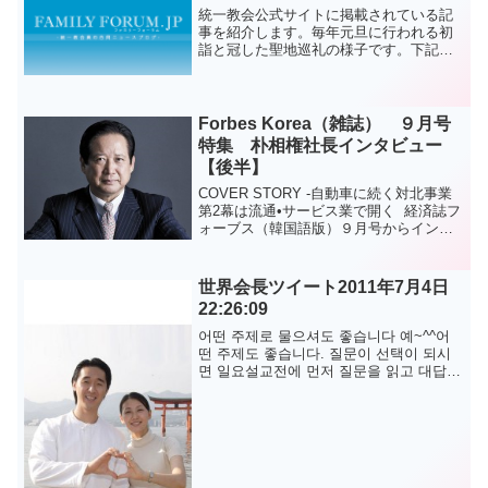
るように承諾し...
統一教会公式サイトに掲載されている記
事を紹介します。毎年元旦に行われる初
詣と冠した聖地巡礼の様子です。下記は
サイトより一部引用です。＿＿＿＿＿＿
＿＿＿＿＿＿＿＿＿＿＿＿＿＿＿＿＿＿
＿＿＿＿＿＿＿＿＿＿＿＿＿＿＿2011年
元旦から「初詣」と冠...
Forbes Korea（雑誌） ９月号
特集 朴相権社長インタビュー
【後半】
COVER STORY -自動車に続く対北事業
第2幕は流通•サービス業で開く 経済誌フ
ォーブス（韓国語版）９月号からインタ
ビュー記事のつづきです。 平和
自動車総会社は、北朝鮮で自動車の生産•
販売•営業を展開する唯一の自動車メーカ
世界会長ツイート2011年7月4日
ーだ...
22:26:09
어떤 주제로 물으셔도 좋습니다 예~^^어
떤 주제도 좋습니다. 질문이 선택이 되시
면 일요설교전에 먼저 질문을 읽고 대답을
하도록하겠습니다 단, 제가 받은 모든 질
문을 다 설교에 쓸수는 없다는 것을 양해
드립니다문형진.이...