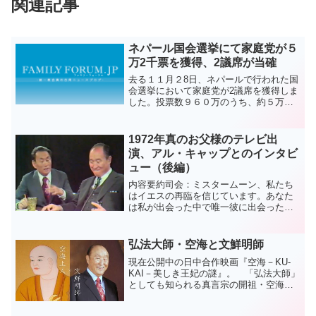
関連記事
ネパール国会選挙にて家庭党が５
万2千票を獲得、2議席が当確
去る１１月２8日、ネパールで行われた国
会選挙において家庭党が2議席を獲得しま
した。投票数９６０万のうち、約５万２
千票を獲得した模様です。ネパールでは
以前から協会長が国会議員に選出される
など国内で広く受け入れられ活動を展開
1972年真のお父様のテレビ出
しています。参考サイ...
演、アル・キャップとのインタビ
ュー（後編）
内容要約司会：ミスタームーン、私たち
はイエスの再臨を信じています。あなた
は私が出会った中で唯一彼に出会った人
です。イエスの姿を描写してみてくれま
せんか？彼は黒人？黄色人？白人？文
師：彼はユダヤ人の姿をしていました。
弘法大師・空海と文鮮明師
司会：何歳くらいでしたか？...
現在公開中の日中合作映画『空海－KU-
KAI－美しき王妃の謎』。 「弘法大師」
としても知られる真言宗の開祖・空海
が、遣唐使として中国に渡った若き日の
姿が幻想的に描かれています。 ここで