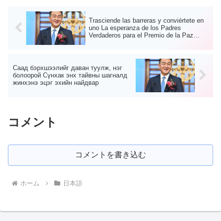
Trasciende las barreras y conviértete en
uno La esperanza de los Padres
Verdaderos para el Premio de la Paz
Sunhak
Саад бэрхшээлийг даван туулж, нэг
болоорой Сүнхак энх тайвны шагналд
жинхэнэ эцэг эхийн найдвар
コメント
コメントを書き込む
ホーム
日本語