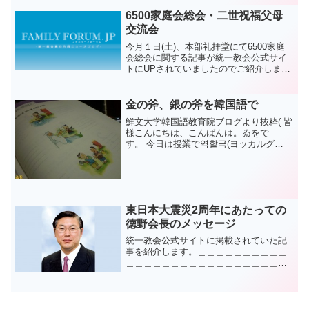
は空海に関連して、日本のある宗教指導
者をご紹介します。川...
6500家庭会総会・二世祝福父母
交流会
今月１日(土)、本部礼拝堂にて6500家庭
会総会に関する記事が統一教会公式サイ
トにUPされていましたのでご紹介しま
す。ご覧下さ
い。
天暦（閏）9月9日（陽暦11
金の斧、銀の斧を韓国語で
月1日）、教会本部礼拝堂で、「6500...
鮮文大学韓国語教育院ブログより抜粋( 皆
様こんにちは、こんばんは。ゐをで
す。 今日は授業で역할극(ヨッカルグ
ッ)、直訳はロールプレイ、役割劇、とい
う物をしました。頻繁にではないです
が、時々役割劇の発表があります。それ
が丁度今日でした。 今回...
東日本大震災2周年にあたっての
徳野会長のメッセージ
統一教会公式サイトに掲載されていた記
事を紹介します。＿＿＿＿＿＿＿＿＿＿
＿＿＿＿＿＿＿＿＿＿＿＿＿＿＿＿＿＿
＿＿＿今日3月11日は東日本大震災発生か
ら2周年の日となります。この日に寄せ
て、徳野会長が以下のようなメッセージ
を発表いたしました。...