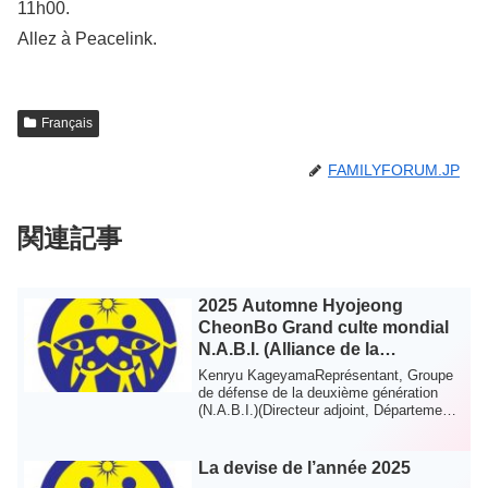
11h00.
Allez à Peacelink.
Français
FAMILYFORUM.JP
関連記事
2025 Automne Hyojeong
CheonBo Grand culte mondial
N.A.B.I. (Alliance de la
prochaine génération pour la
Kenryu KageyamaReprésentant, Groupe
croyance et l’intercession) —
de défense de la deuxième génération
(N.A.B.I.)(Directeur adjoint, Département
Groupe de défense de la
du dé...
deuxième génération
La devise de l’année 2025