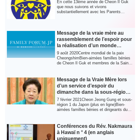
En cette 13ème année de Cheon Il Guk
que nous suivons et vivons
substantiellement avec les Parents
Célestes Créateurs, d...
Message de la vraie mère au
rassemblement de l’espoir pour
la réalisation d’un monde
céleste unifié
9 août 2020Centre mondial de la paix
CheongshimBien-aimées familles bénies
de Cheon Il Guk et membres de la Sainte
Commu...
Message de la Vraie Mère lors
d’un service d’espoir du
dimanche dans la sous-région 1
du Japon céleste
7 février 2021Cheon Jeong Gung et sous-
région 1 du Japon (plus en ligne)Bien-
aimées familles bénies et dirigeants du
Jap...
Conférences du Rév. Nakmaura
à Hawaï n ° 4 (en anglais
uniquement)