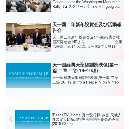
Generation at the Washington Monument
Rally（▲スクリーンショット、google翻
訳）多くのフォト・情報は、FFWPU（米
国）ホームページ（こちら）でご覧...
天一国二年新年祝賀会及び活動報
告会
天一国二年新年祝賀会及び活動報告会韓
国家庭連合 HPより 企画
広報局 2014.02.21 天一国2年天暦1月21
日（陽暦2.20）午前9時30分、天地人真の
父母様をお迎えして、統一グループ...
天一国経典天聖経訓読映像(第一
篇 二章 二節 16~19項)
天一国経典天聖経訓読映像(第一篇 二章
二節 16~19項) from PeaceTV on Vimeo.
[PeaceTV] Home 真の父母様 み言 天地人
真の父母様招請指導者特別朝餐会のみ言
(2018.03.02)