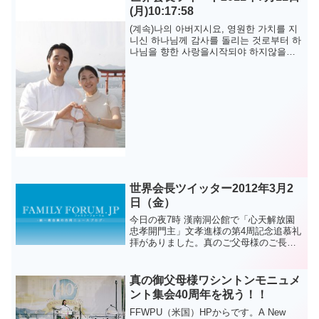
(月)10:17:58
(계속)나의 아버지시요, 영원한 가치를 지
니신 하나님께 감사를 돌리는 것로부터 하
나님을 향한 사랑을시작되야 하지않을까
요?^^문형진.이연아 @lovintp に掲載され
ている記事を転載しました。
世界会長ツイッター2012年3月2
日（金）
今日の夜7時 漢南洞公館で「心天解放園
忠孝開門主」文孝進様の第4周記念追慕礼
拝がありました。真のご父母様のご長男
として一番高い「孝」を捧げていかれた
文孝進様に深い感謝を捧げ 祈祷を捧げま
す。
真の御父母様ワシントンモニュメ
ント集会40周年を祝う！！
FFWPU（米国）HPからです。A New