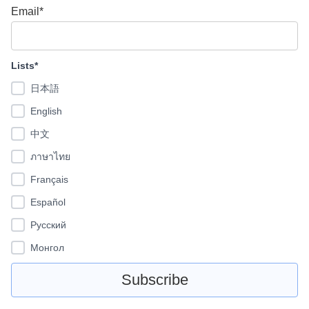
Email*
Lists*
日本語
English
中文
ภาษาไทย
Français
Español
Pусский
Монгол