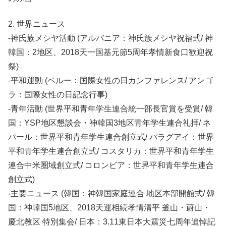
2. 世界ニュース
-神氏族メシヤ活動 (アルバニア：神氏族メシヤ祝福式/ 神
韓国：2地区、2018天一国基元節5周年孝情新食口歓迎祝
祭)
-平和運動 (ペルー：国際女性の日カンファレンス/ アンゴ
ラ：国際女性の日記念行事)
-青年活動 (世界平和青年学生連合統一部長官賞を受賞/ 韓
国：YSP地区懇談会・神韓国3地区青年学生連合礼拝/ ネ
パール：世界平和青年学生連合創立式/ パラグアイ：世界
平和青年学生連合創立式/ コスタリカ：世界平和青年学生
連合中米圏域創立式/ コロンビア：世界平和青年学生連合
創立式)
-主要ニュース (韓国：神韓国家庭連合 地区本部開館式/ 韓
国：神韓国5地区、2018天運相続孝情清平 釜山・蔚山・
慶北教区 特別集会/ 日本：3.11東日本大震災七周年追悼記