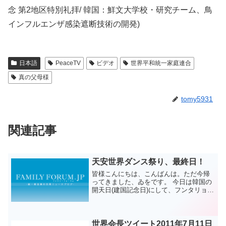
念 第2地区特別礼拝/ 韓国：鮮文大学校・研究チーム、鳥
インフルエンザ感染遮断技術の開発)
日本語
PeaceTV
ビデオ
世界平和統一家庭連合
真の父母様
tomy5931
関連記事
天安世界ダンス祭り、最終日！
皆様こんにちは、こんばんは。ただ今帰
ってきました、ゐをです。 今日は韓国の
開天日(建国記念日)にして、フンタリョン
の最終日でした。メインは夕方？夜？か
らのダンス大会です(￣▽+￣*) ▼本選会
場 昨日まで行われていた予選を勝ち抜い
た国外、...
世界会長ツイート2011年7月11日