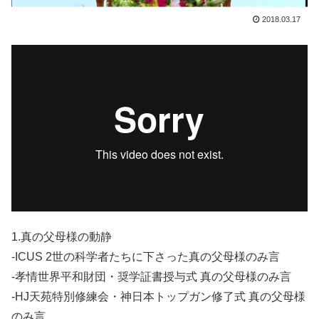
2018.03.17
1.真の父母様の動静
-ICUS 2世の科学者たちに下さった真の父母様のみ言
-孝情世界平和財団・奨学証書授与式 真の父母様のみ言
-HJ天苑特別修練会・神日本トップガン修了式 真の父母様
のみ言