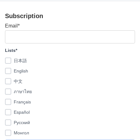
Subscription
Email*
Lists*
日本語
English
中文
ภาษาไทย
Français
Español
Pусский
Монгол