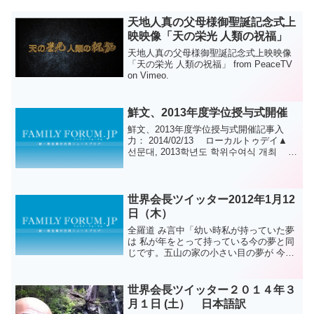
天地人真の父母様御聖誕記念式上
映映像「天の栄光 人類の祝福」
天地人真の父母様御聖誕記念式上映映像
「天の栄光 人類の祝福」 from PeaceTV
on Vimeo.
鮮文、2013年度学位授与式開催
鮮文、2013年度学位授与式開催記事入
力： 2014/02/13 ローカルトゥデイ▲
선문대, 2013학년도 학위수여식 개최 ©
로컬투데이 주산학 글로컬 선도대학인 선
문대학교(총장 황선조)는 13일 학생실내체
육관에서...
世界会長ツイッター2012年1月12
日（木）
全羅道 み言中「幼い時私が持っていた夢
は 私が年をとって持っている今の夢と同
じです。五山の家の小さい目の夢が 今の
文総裁のものと同じです。」韓半島平和
統一と世界平和の真のご父母様の念願を
もう一度心に刻みます。アジュ
世界会長ツイッター２０１４年３
月１日 (土） 日本語訳