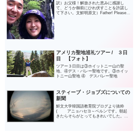
訳）お父様！解放された恵みに感謝し
て、どうか御前にひれ伏すことを許諾し
て下さい。文鮮明原文）Father! Please
allow us to be able to bow before you in
gratitude for your...
アメリカ聖地巡礼ツアー / ３日
目 【フォト】
ツアー３日目は③ホイットニー山の聖
地、④デス・バレー聖地です。③ホイッ
トニー山聖地 ④ デスバレー聖地
スティーブ・ジョブズについての
新聞
鮮文大学韓国語教育院ブログより抜粋
( アニョハセヨ～ベルンです。朝起
きたらそらがとってもきれいでした。も
うすぐ冬です。そしたらこんなきれいな
そらも見れなくなって、ずーっとどんよ
りしたしろい雲のなか過ごすのかなって
思ったら、今の...