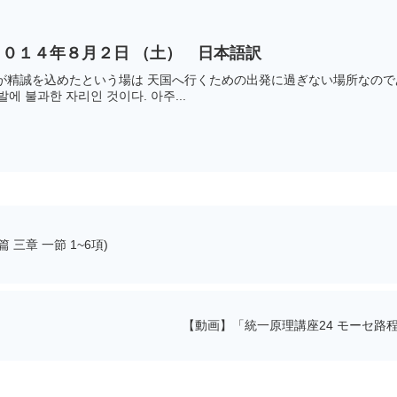
０１４年８月２日 （土） 日本語訳
精誠を込めたという場は 天国へ行くための出発に過ぎない場所なのである。 
발에 불과한 자리인 것이다. 아주...
三章 一節 1~6項)
【動画】「統一原理講座24 モーセ路