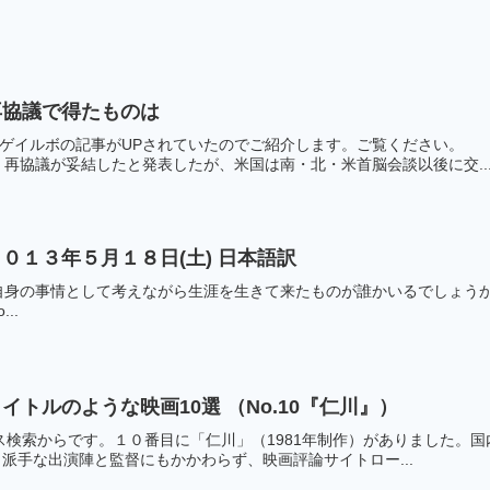
再協議で得たものは
イトに韓国紙セゲイルボの記事がUPされていたのでご紹介しま
再協議が妥結したと発表したが、米国は南・北・米首脳会談以後に交..
０１３年５月１８日(土) 日本語訳
事情として考えながら生涯を生きて来たものが誰かいるでしょうか？ 文鮮明原文）Is
o...
トルのような映画10選 （No.10『仁川』）
ニュース検索からです。１０番目に「仁川」（1981年制作）がありました。
。派手な出演陣と監督にもかかわらず、映画評論サイトロー...