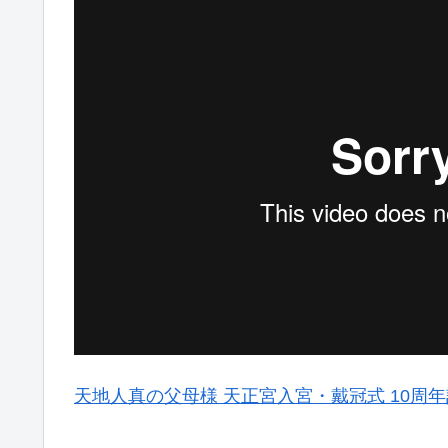
天地人真の父母様 天正宮入宮・戴冠式 10周年記念行