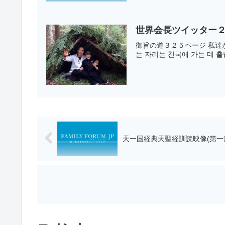
世界会長ツイッター２
御旨の道３２５ページ 私達が
는 자리는 천국에 가는 데 출
天一国経典天聖経訓読映像(第一篇 