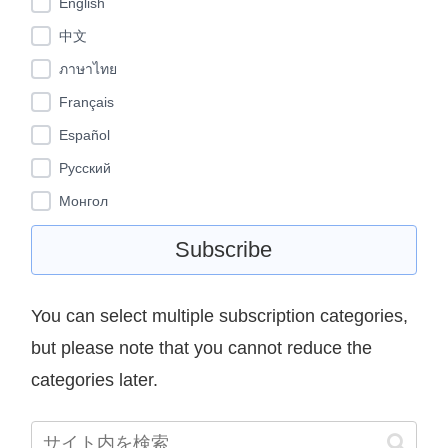
English
中文
ภาษาไทย
Français
Español
Pусский
Монгол
You can select multiple subscription categories,
but please note that you cannot reduce the
categories later.