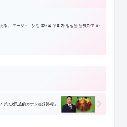
アージュ...뜻길 325쪽 우리가 정성을 들였다고 하
程4 第3次民族的カナン復帰路程」