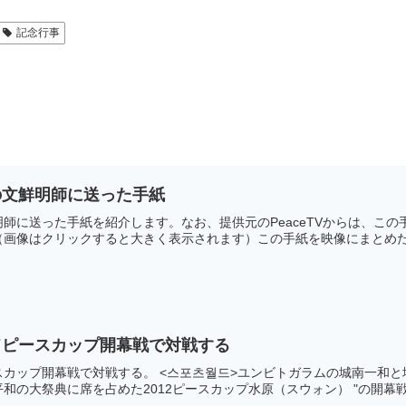
記念行事
の文鮮明師に送った手紙
師に送った手紙を紹介します。なお、提供元のPeaceTVからは、こ
画像はクリックすると大きく表示されます）この手紙を映像にまとめた動
ドピースカップ開幕戦で対戦する
スカップ開幕戦で対戦する。 <스포츠월드>ユンビトガラムの城南一和
の大祭典に席を占めた2012ピースカップ水原（スウォン） "の開幕戦で