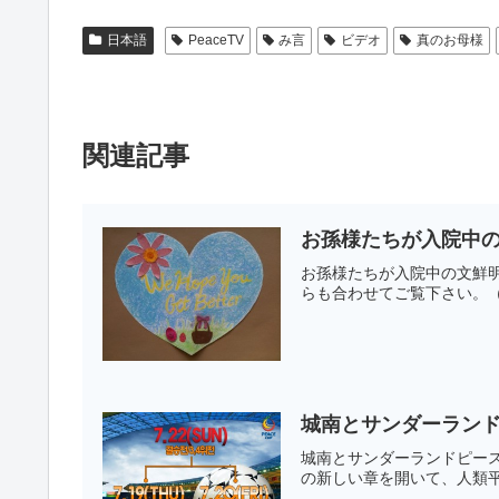
日本語
PeaceTV
み言
ビデオ
真のお母様
関連記事
お孫様たちが入院中
お孫様たちが入院中の文鮮明
らも合わせてご覧下さい。（
城南とサンダーラン
城南とサンダーランドピー
の新しい章を開いて、人類平和