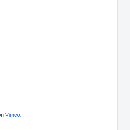
on
Vimeo
.