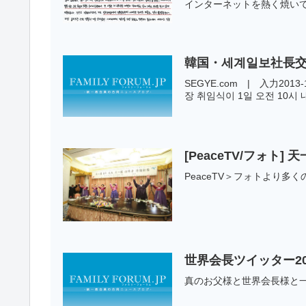
インターネットを熱く焼いてい
韓国・세계일보社長交代
SEGYE.com | 入力201
장 취임식이 1일 오전 10시 내
[PeaceTV/フォト
PeaceTV＞フォトより
世界会長ツイッター20
真のお父様と世界会長様と一