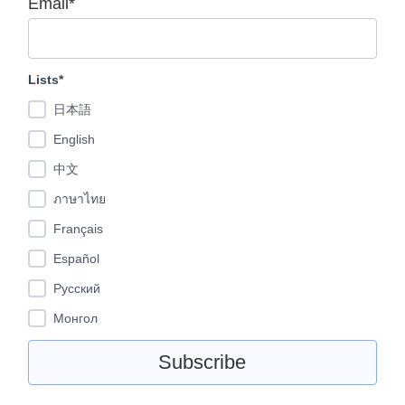
Email*
Lists*
日本語
English
中文
ภาษาไทย
Français
Español
Pусский
Монгол