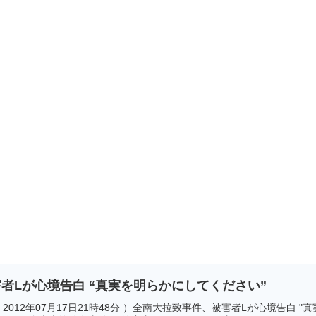
者Lが心境告白 “真実を明らかにしてください”
012年07月17日21時48分 ）全南大拉致事件、被害者Lが心境告白 "