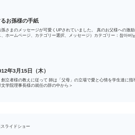
するお孫様の手紙
お孫さまのメッセージが可愛くUPされていました。 真のお父様への激
、ホームページ、カテゴリー選択、メッセージ）カテゴリー：참아버님 힘
12年3月15日（木）
。創立者様の教えに従って 師は「父母」の立場で愛と心情を学生達に指
鮮文学院理事長様の就任の辞の中から＞
様スライドショー