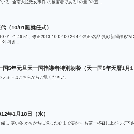
る "全南大拉致女事件"の被害者であるLの量 "の直...
（10/01離就任式）
3-10-01 21:46:51、修正2013-10-02 00:26:42"強正·名品·笑
외 귀빈...
] 天一国5年元旦天一国指導者特別朝餐（天一国5年天暦1月1日
多くのフォトはこちらからご覧ください。
12年1月18日（水）
緒に 寒い冬 かちかちに凍った心まで溶かす お茶一杯召し上がって下