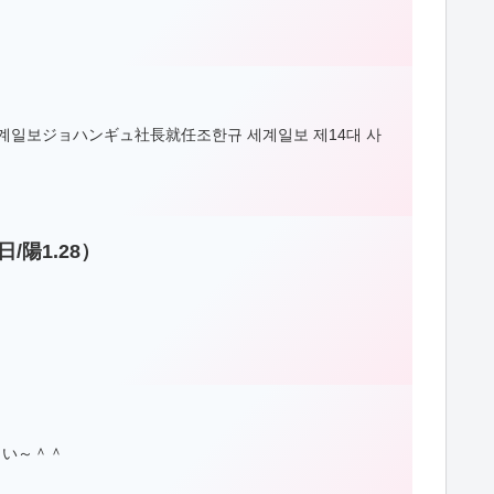
顔新聞作る"세계일보ジョハンギュ社長就任조한규 세계일보 제14대 사
/陽1.28）
さい～＾＾