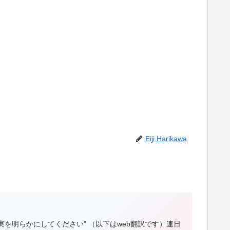
Eiji Harikawa
真実を明らかにしてください" （以下はweb翻訳です）連日