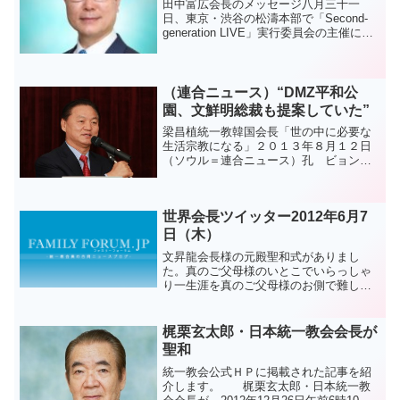
田中富広会長のメッセージ八月三十一
日、東京・渋谷の松濤本部で「Second-
generation LIVE」実行委員会の主催によ
る 「Second-generation１万名讃美礼拝」
が行われました。説教に立った田中富広
会長は、ピュアウォー...
（連合ニュース）“DMZ平和公
園、文鮮明総裁も提案していた”
梁昌植統一教韓国会長「世の中に必要な
生活宗教になる」２０１３年８月１２日
（ソウル＝連合ニュース）孔 ビョンソ
ル記者＝「非武装地帯（DMZ）平和公園
は文鮮明前総裁も北韓に提案していた内
容だ」梁昌植統一教韓国会長、文鮮明前
世界会長ツイッター2012年6月7
総裁一周忌歓談会（ソウ...
日（木）
文昇龍会長様の元殿聖和式がありまし
た。真のご父母様のいとこでいらっしゃ
り一生涯を真のご父母様のお側で難しい
仕事を引き受けられ、寂しい時は友にな
って下さった尊く高貴な文会長の聖和の
為に敬虔にお祈りいたします。アジュア
梶栗玄太郎・日本統一教会会長が
ジュアジュ～
聖和
統一教会公式ＨＰに掲載された記事を紹
介します。 梶栗玄太郎・日本統一教