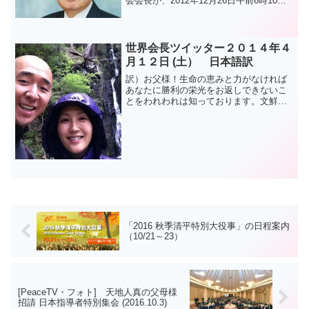
会会長が、2012年12月26日午前6時10
分、聖和（逝去）されました。享年75で
した。 梶栗会長は、2009年7月13日に
徳野英治・前会長が辞任したのを受け
て、同...
世界会長ツイッター２０１４年４
月１２日 (土） 日本語訳
訳）お父様！生命の恵みと力がなければ
あなたに勝利の栄光をお返しできないこ
とをわれわれは知っております。文鮮明
原文）Father! We know that without
grace and the power of life,we wou...
「2016 秋季清平特別大役事」の日程案内
（10/21～23）
[PeaceTV・フォト] 天地人真の父母様
招請 日本指導者特別集会 (2016.10.3)