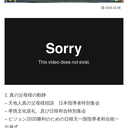
2016.10.08
1. 真の父母様の動静
– 天地人真の父母様招請 日本指導者特別集会
– 孝情文化巡礼、及び日韓和合特別集会
– ビジョン2020勝利のための日韓天一国指導者和合統一
出発式