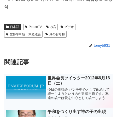
식
日本語
PeaceTV
み言
ビデオ
世界平和統一家庭連合
真のお母様
tomy5931
関連記事
世界会長ツイッター2012年6月16
日（土）
今日の訓読会 パンを中心として配給して
統一しようというのが共産主義です。私
達の統一は愛を中心として統一しようと
いう事です。アジュ
平和をつくり出す神の子の出現