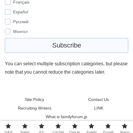
Français
Español
Pусский
Монгол
You can select multiple subscription categories, but please
note that you cannot reduce the categories later.
Site Policy
Contact Us
Recruiting Writers
LINK
What is familyforum.jp
© 2011 familyforum.
日本語
English
中文
ภาษาไทย
Français
Español
Pусский
Монгол