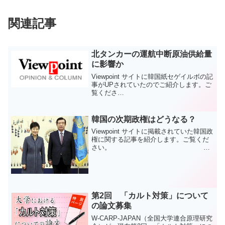
関連記事
北タンカーの運航中断原油供給量
に影響か
Viewpoint サイトに韓国紙セゲイルボの記
事がUPされていたのでご紹介します。ご
覧くださ
い。 北朝
鮮のタンカーが７月を前後して、大部分
の運航を中断していることが明らかにな
韓国の次期政権はどうなる？
ったと米国の声（ＶＯＡ）が船舶のリア
Viewpoint サイトに掲載されていた韓国政
ル...
権に関する記事を紹介します。ご覧くだ
さい。 韓
国次期政権、核武装推進の見方米外交専
門誌予測、日本も同調...
第2回 「カルト対策」について
の論文募集
W-CARP-JAPAN（全国大学連合原理研究