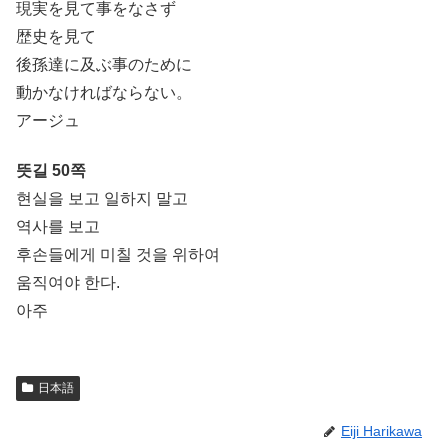
現実を見て事をなさず
歴史を見て
後孫達に及ぶ事のために
動かなければならない。
アージュ
뜻길 50쪽
현실을 보고 일하지 말고
역사를 보고
후손들에게 미칠 것을 위하여
움직여야 한다.
아주
日本語
Eiji Harikawa