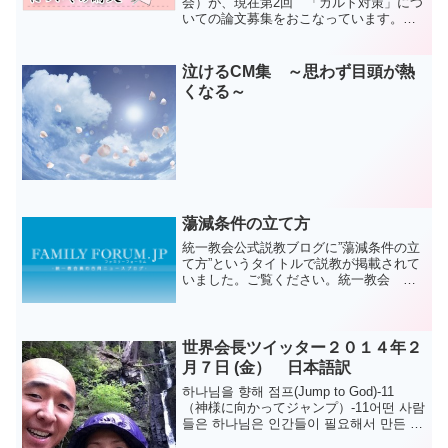
会）が、現在第2回 「カルト対策」につ
いての論文募集をおこなっています。昨
年は九州大学の「カルト対策」は憲法違
反とした論文が優秀賞を授与されまし
た。今回のテーマは「アカデミックハラ
泣けるCM集 ～思わず目頭が熱
スメント」「校...
くなる～
蕩減条件の立て方
統一教会公式説教ブログに”蕩減条件の立
て方”というタイトルで説教が掲載されて
いました。ご覧ください。統一教会 杉
田佳巳 ＜2011 春季 牧会者説教集
P.116~120＞ 私たちは、摂理の内容を聞
けば、「ああ、やらなければならないん
だな」...
世界会長ツイッター２０１４年２
月７日 (金） 日本語訳
하나님을 향해 점프(Jump to God)-11
（神様に向かってジャンプ）-11어떤 사람
들은 하나님은 인간들이 필요해서 만든 도
구래요.一部の人々は、神様は人間が必要