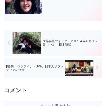
に応じて造り出した道具だと。 천성경
1569쪽인간이 제1의 ...
世界会長ツイッター２０１４年６月１２
日 （木） 日本語訳
[映像] ウクライナ・UPF、日本人ボラン
ティアの活躍
コメント
コメントを書き込む