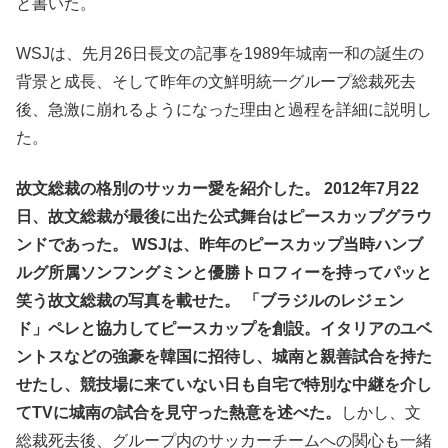
と書いた。
WSJは、先月26日長文の記事を1989年城南一和の誕生の
背景と成長、そして昨年の文鮮明統一グループ総裁死去
後、急激に崩れるようになった理由と過程を詳細に説明し
た。
故文総裁の格別のサッカー愛を紹介した。 2012年7月22
日、故文総裁が最後に出た公式舞台はピースカップグラウ
ンドであった。 WSJは、昨年のピースカップ当時ハンブ
ルグ所属ソンフングミンと優勝トロフィーを持ってパッと
笑う故文総裁の写真を載せた。 「ブラジルのレジェン
ド」ペレと協力してピースカップを創設。イタリアのユベ
ントスなどの強豪を韓国に招待し、城南と親善試合を持た
せたし、競技場に来ていない日も自宅で特別な中継を介し
てTVに城南の試合を見守った熱意を述べた。
しかし、文
総裁死去後、グループ内のサッカーチームへの関心も一緒