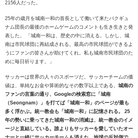
2156人だった。
25年の歳月を城南一和の首長として働いて来たバクギュ
ナム団長の最後のホームゲームのコメントも生き生きと発
表した。 「城南一和は、歴史の中に消える。しかし、城
南は市民球団に再結成される。最高の市民球団ができるよ
うにファンの皆さんが助けてくれ。私も城南市民球団のた
めに毎日祈ります。」
サッカーは世界の人々のスポーツだ。サッカーチームの価
値は、単純なお金や算術的なその数字以上である。
城南の
ファンの言葉の通り、Googleの検索窓に「城南
（Seongnam）」を打てば「城南一和」のページが最も
多く浮かぶ。統一教会も「城南一和」に記憶される。 25
年の勢いに乗ってきた城南一和の消滅は、統一教会のイメ
ージと直結している。誰よりもサッカーを愛していたオー
ナーと一緒にサッカーチームも消えた。地球の反対側で