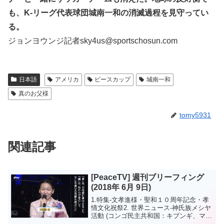
も、K-リーグ代表球団城南一和の消滅過程を見守ってい
る。
ジョンヨウンジ記者sky4us@sportschosun.com
日本語
アメリカ
ピースカップ
城南一和
真のお父様
tomy5931
関連記事
[PeaceTV] 週刊ブリーフィング
(2018年 6月 9日)
1.特集-文孝進様・聖和１０周年記念・孝
情文化祝祭2. 世界ニュース-神氏族メシヤ
活動 (コンゴ民主共和国：キブンギ、マヌ
ンガ家庭 神氏族メシヤ430家庭祝福/ 韓