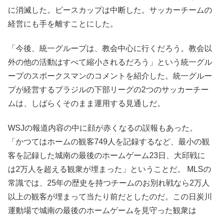
に消滅した。ピースカップは中断した。サッカーチームの
経営にも手を離すことにした。
「今後、統一グループは、教会中心に行くだろう。教会以
外の他の活動はすべて縮小されるだろう」という統一グル
ープのスポークスマンのコメントを紹介した。統一グルー
プが経営するブラジルの下部リーグの2つのサッカーチー
ムは、しばらくそのまま運用する見通しだ。
WSJの報道内容の中に顔が赤くなるの誤報もあった。
「かつてはホームの観客749人を記録するなど、最小の観
客を記録した城南の最後のホームゲーム23日、大邱戦に
は2万人を超える観衆が埋まった」ということだ。 MLSの
常識では、25年の歴史を持つチームのお別れ戦なら2万人
以上の観客が埋まって当たり前だとしたのだ。この日炭川
運動場で城南の最後のホームゲームを見守った観衆は