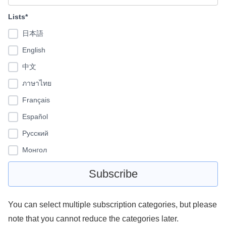
Lists*
日本語
English
中文
ภาษาไทย
Français
Español
Pусский
Монгол
You can select multiple subscription categories, but please
note that you cannot reduce the categories later.