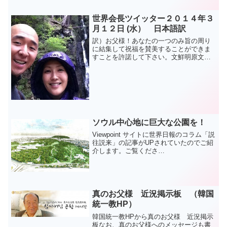
国：4地区、2018天地人真の父母孝情天宙
祝福式/ 韓国：1地区、2018天...
世界会長ツイッター２０１４年３
月１２日 (水） 日本語訳
訳）お父様！あなたの一つのみ旨の周り
に結集して祝福を賛美することができま
すことを許諾して下さい。文鮮明原文）
Father! Please allow us to be able to sing
your blessingsunified a...
ソウル中心地に巨大な公園を！
Viewpoint サイトに世界日報のコラム「説
往説来」の記事がUPされていたのでご紹
介します。ご覧くださ
い。 龍山公
園への期待龍山（ヨンサン）は周辺の山
の形が龍に似ているといって付けられた
地名だ。昔から名勝地で、ソ...
真のお父様 近況掲示板 （韓国
統一教HP）
韓国統一教HPから真のお父様 近況掲示
板なお、真のお父様へのメッセージも書