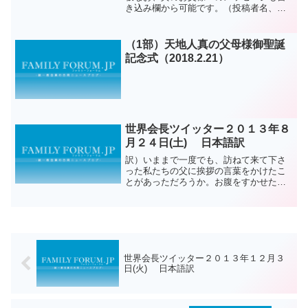
き込み欄から可能です。（投稿者名、パ
スワード、メールアドレス、ホームペー
ジ、カテゴリー選択、メッセージ）カテ
ゴリー：참아버님 힘내세요(Father we are
（1部）天地人真の父母様御聖誕
w...
記念式（2018.2.21）
世界会長ツイッター２０１３年８
月２４日(土) 日本語訳
訳）いままで一度でも、訪ねて来て下さ
った私たちの父に挨拶の言葉をかけたこ
とがあっただろうか。お腹をすかせた父
に食べさせ、喉の渇いた父に飲ませてあ
げた事があっただろうか。着る服のない
父に着せて差上げた事があっただろう
か。 文鮮明原文）Have...
世界会長ツイッター２０１３年１２月３
日(火) 日本語訳