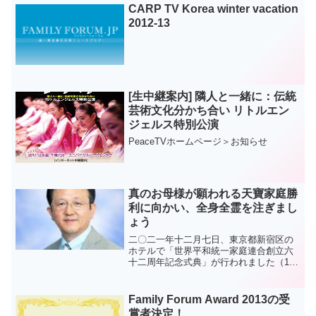
子園第40回発表会1. 참부모님...
CARP TV Korea winter vacation
2012-13
[生中継案内] 隣人と一緒に：伝統
芸術文化分かち合い リトルエン
ジェルス特別公演
PeaceTVホームページ＞お知らせ
真のお母様が願われる天寶家庭勝
利に向かい、全身全霊を注ぎまし
ょう
二〇二一年十二月七日、東京都新宿区の
ホテルで「世界平和統一家庭連合創立六
十二周年記念式典」が行われました（18
ページにリポート）。記念メッセージに
立った天の父母様聖会の方相逸・神日本
大陸会長は、摂理の進展を急がれる真の
Family Forum Award 2013の受
お母様のごようすを証し...
賞者決定！