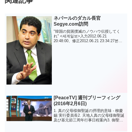
関連記事
ネパールのダカル長官
Segye.com訪問
"韓国の貧困撲滅のノウハウ伝授してく
れ" <세계일보>入力2012.06.21
20:48:00、修正2012.06.21 23:34:27본사
방문 네팔 다칼 빈곤구제부 장관네팔 통일
교협회장 활동“통일교 현지 교육 등 도
움”새마...
[PeaceTV] 週刊ブリーフィング
(2016年2月6日)
1. 真の父母様御聖誕の摂理的意味 - 柳慶
錫 実行委員長2. 天地人真の父母様御聖誕
及び基元節三周年行事日程案内3. 御聖誕
日祝賀ソング日本ニュース1. 全国壮年部
長集会開催2. 真の父母様ご聖誕祝賀 光の