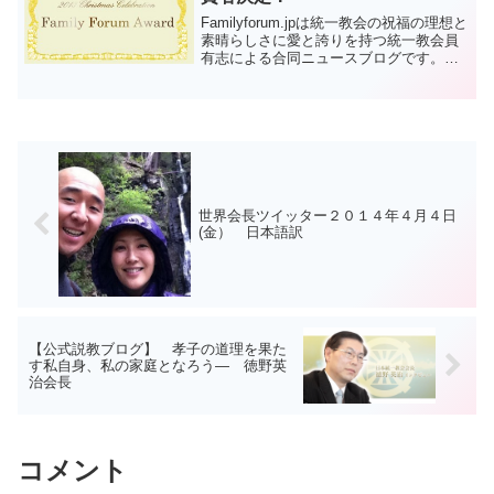
Familyforum.jpは統一教会の祝福の理想と
素晴らしさに愛と誇りを持つ統一教会員
有志による合同ニュースブログです。文
善進様と朴仁渉様により2011年6月に創設
され、今まで日本の教会員の方々の信仰
生活に少しでも貢献したいという願いに
よ...
世界会長ツイッター２０１４年４月４日
(金） 日本語訳
【公式説教ブログ】 孝子の道理を果た
す私自身、私の家庭となろう― 徳野英
治会長
コメント