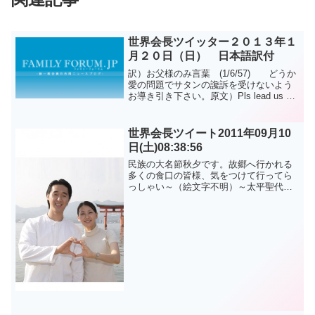
世界会長ツイッター２０１３年１
月２０日（日） 日本語訳付
訳）お父様のみ言葉 (1/6/57) どうか
愛の問題でサタンの讒訴を受けないよう
お導き引き下さい。原文）Pls lead us so
we will not b accused by satan in
rlation to love ...
世界会長ツイート2011年09月10
日(土)08:38:56
民族の大名節秋夕です。故郷へ行かれる
多くの食口の皆様、気をつけて行ってら
っしゃい～（絵文字不明）～太平聖代真
の父母様億万歳～^^原文はこちら문형진.
이연아 @lovintp に掲載されている記事を
転載しました。