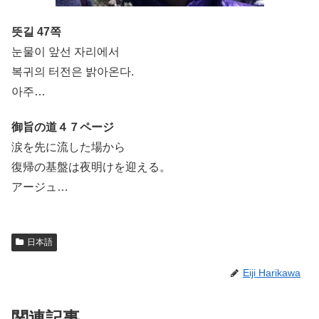
뜻길 47쪽
눈물이 앞선 자리에서
복귀의 터전은 밝아온다.
아주…
御旨の道４７ページ
涙を先に流した場から
復帰の基盤は夜明けを迎える。
アージュ…
日本語
Eiji Harikawa
関連記事