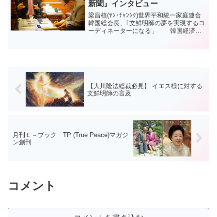
新聞』インタビュー
梁昌植(ﾔﾝ･ﾁｬﾝｼｸ)世界平和統一家庭連合
韓国総会長、｢文鮮明師の夢を実現するコ
ーディネーターになる」 韓国経済ド
ット・コム ９/１２/２０１３より<対談
チェ・インハン、韓国経済ドットコム ニ
ュース局長＞ソウル市、ジュンリム市場
と青坡...
【大川隆法総裁必見】 イエス様に対する
文鮮明師の言及
月刊Ｅ－ブック TP (True Peace)マガジ
ン創刊
コメント