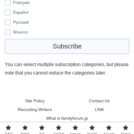
Français
Español
Pусский
Монгол
You can select multiple subscription categories, but please
note that you cannot reduce the categories later.
Site Policy
Contact Us
Recruiting Writers
LINK
What is familyforum.jp
© 2011 familyforum.
日本語
English
中文
ภาษาไทย
Français
Español
Pусский
Монгол