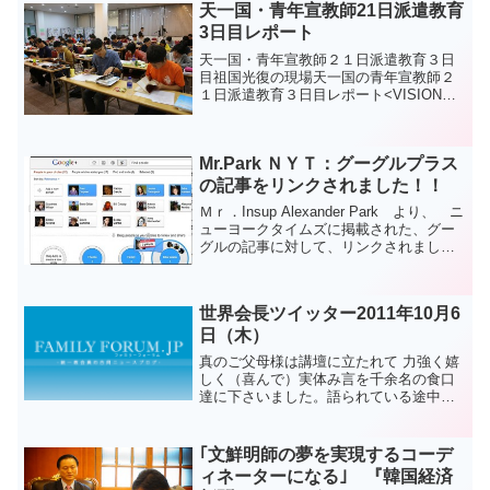
天一国・青年宣教師21日派遣教育
3日目レポート
天一国・青年宣教師２１日派遣教育３日
目祖国光復の現場天一国の青年宣教師２
１日派遣教育３日目レポート<VISION２
０２０勝利のための天一国青年宣教師２
１日派遣教育３日目が天一国元年天暦8月
２２日（陽暦９．２６）九里一和教育院
Mr.Park ＮＹＴ：グーグルプラス
で青年宣教師４４...
の記事をリンクされました！！
Ｍｒ．Insup Alexander Park より、 ニ
ューヨークタイムズに掲載された、グー
グルの記事に対して、リンクされまし
た。日本でも、話題になっていますね。
Google+ Improves on Facebook参考日本
語サイト：米...
世界会長ツイッター2011年10月6
日（木）
真のご父母様は講壇に立たれて 力強く嬉
しく（喜んで）実体み言を千余名の食口
達に下さいました。語られている途中で
は「皆さんも真の父母様を証しなけれな
なりません」と語られ強く託されまし
た。
｢文鮮明師の夢を実現するコーデ
ィネーターになる｣ 『韓国経済