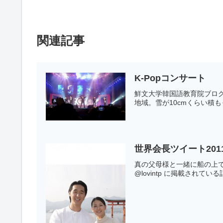
関連記事
K-Popコンサート
鮮文大学韓国語教育院ブログ
地域。雪が10cmくらい積
世界会長ツイート2011年0
真の父母様と一緒に船の上で
@lovintp に掲載されて