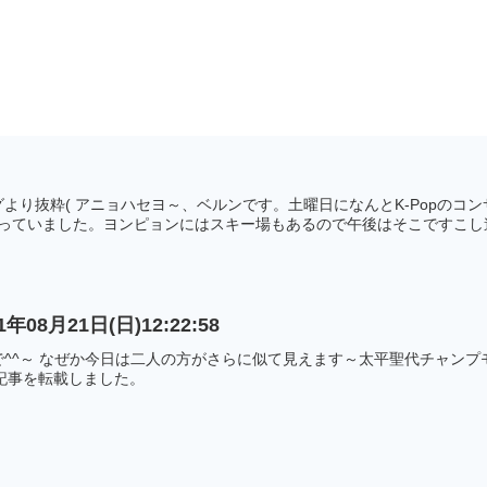
より抜粋( アニョハセヨ～、ベルンです。土曜日になんとK-Popの
もっていました。ヨンピョンにはスキー場もあるので午後はそこですこし遊.
8月21日(日)12:22:58
^^～ なぜか今日は二人の方がさらに似て見えます～太平聖代チャンプモニ
いる記事を転載しました。