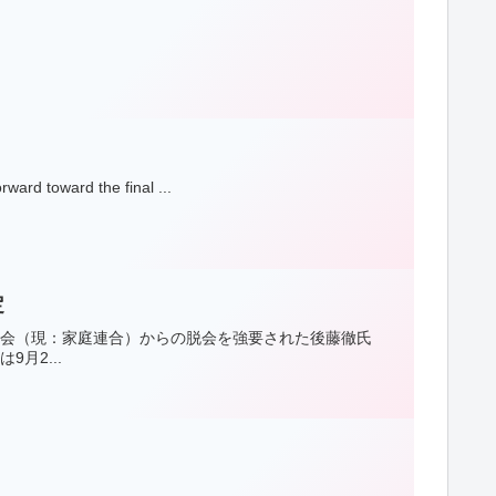
ward toward the final ...
定
教会（現：家庭連合）からの脱会を強要された後藤徹氏
月2...