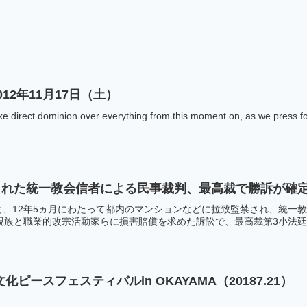
12年11月17日（土）
ke direct dominion over everything from this moment on, as we press for
された統一教会信者による民事裁判、最高裁で勝訴が確
と、12年5ヵ月にわたって都内のマンションなどに拉致監禁され、統一
親族と職業的改宗活動家らに損害賠償を求めた訴訟で、最高裁第3小法廷は9
孝情文化ピースフェスティバルin OKAYAMA（20187.21）