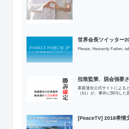
世界会長ツイッター20
Please, Heavenly Father, ta
拉致監禁、脱会強要
家庭連合公式サイトによる
（51）が、事件に関与した
[PeaceTV] 2018