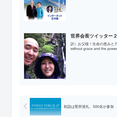
世界会長ツイッター２
訳）お父様！生命の恵みと力が
without grace and the power 
初詣は聖所巡礼、500名が参加