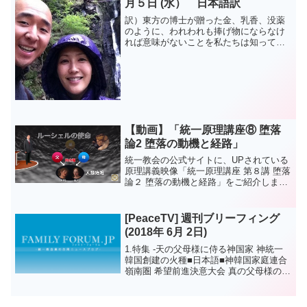
月５日 (水） 日本語訳
訳）東方の博士が贈った金、乳香、没薬
のように、われわれも捧げ物にならなけ
れば意味がないことを私たちは知ってお
ります。 文鮮明原文） like the gold,
frankincense and myrrh given by the
wis...
【動画】「統一原理講座⑧ 堕落
論2 堕落の動機と経路」
統一教会の公式サイトに、UPされている
原理講義映像「統一原理講座 第８講 堕落
論２ 堕落の動機と経路」をご紹介しま
す。この映像は、勅使河原秀行講師によ
る原理講義の第8講で、統一原理をはじめ
て学ぶ方にも分かりやすく解説されてい
[PeaceTV] 週刊ブリーフィング
ます。ぜひご覧く...
(2018年 6月 2日)
1.特集 -天の父母様に侍る神国家 神統一
韓国創建の火種■日本語■神韓国家庭連合
嶺南圏 希望前進決意大会 真の父母様のみ
言■天一国経典天聖経訓読映像 天一国経
典天聖経訓読映像(第二篇 三章 一節
17~21項)PeaceTVサイトでは、よ...