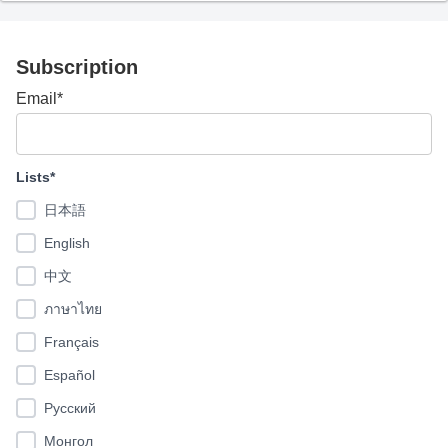
Subscription
Email*
Lists*
日本語
English
中文
ภาษาไทย
Français
Español
Pусский
Монгол