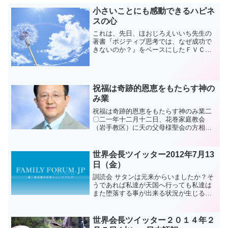
小さいことにも感動できるハピネ
スの心
これは、先日、ほおじろえいいち先生の
著書『ポジティブ思考では、なぜ成功で
きないのか？』をベースにしたＦＶＣ主
催のセミナーで、「３粒のレーズン」と
いう瞑想法を実践したときに感じたこと
でした。 ワーク自体はとても簡単で、３
粒のレーズン（キャンデ...
祝福は奇跡的恩恵をもたらす神の
み業
祝福は奇跡的恩恵をもたらす神のみ業二
〇二一年十二月十二日、花巻家庭教会
（岩手教区）に天の父母様聖会の方相
逸・神日本大陸会長夫妻を迎えて、「岩
手教区特別礼拝」が行われました。説教
に立った方相逸・大陸会長は、日本人に
世界会長ツイッター2012年7月13
対して恨みを抱いていた父親の...
日（金）
訓読会 サタンは元来からいましたか？そ
うであれば私達が天国へ行っても私達は
また堕落する事が出来る状況が生じると
いうのです。ですからサタンは元来から
いたのではなくて人間が未完成の段階に
堕落したという事実を知ることが出来ま
世界会長ツイッター２０１４年２
す。復帰の線上から私達...