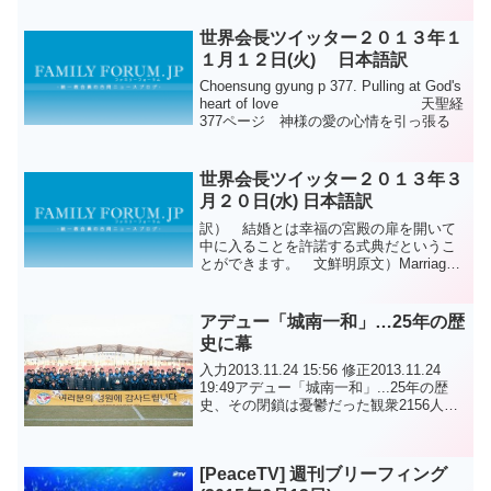
世界会長ツイッター２０１３年１
１月１２日(火) 日本語訳
Choensung gyung p 377. Pulling at God's
heart of love 天聖経
377ページ 神様の愛の心情を引っ張る
世界会長ツイッター２０１３年３
月２０日(水) 日本語訳
訳） 結婚とは幸福の宮殿の扉を開いて
中に入ることを許諾する式典だというこ
とができます。 文鮮明原文）Marriage
can be said to be a ceremony which
allows you to open the doo...
アデュー「城南一和」…25年の歴
史に幕
入力2013.11.24 15:56 修正2013.11.24
19:49アデュー「城南一和」...25年の歴
史、その閉鎖は憂鬱だった観衆2156人。
大邱（テグ）FCと0-0で0-0の引き分け。
2013年11月23日、京畿道城南炭川総合運
動...
[PeaceTV] 週刊ブリーフィング