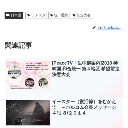
日本語
アメリカ
統一運動
記念大会
Eiji Harikawa
関連記事
[PeaceTV・生中継案内]2018 神
韓国 和合統一 第４地区 希望前進
決意大会
イースター（復活節）をむかえ
て －バルコム会長メッセージ
４/１８/２０１４