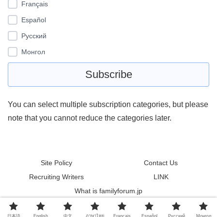
Français
Español
Pусский
Монгол
You can select multiple subscription categories, but please
note that you cannot reduce the categories later.
Site Policy
Contact Us
Recruiting Writers
LINK
What is familyforum.jp
© 2011 familyforum.
日本語
English
中文
ภาษาไทย
Français
Español
Pусский
Монгол