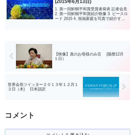
(2015年6月13日)
1. 第一回鮮鶴平和賞受賞者発表 記者会見
2. 第一回鮮鶴平和賞紹介映像 3. ピースロ
ード 2015 4. 祝福家庭を写真で紹介する
ウェブサイトがオープン 1. 제1회 선학평
화상 수상자 발표 기자간담회 2. 제1회 선
학평화상 소...
【映像】真のお母様のみ言 (陽暦12月
１日）
世界会長ツイッター２０１３年１２月１
２日（木) 日本語訳
コメント