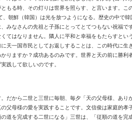
がともる時、その灯りは世界を照らす、と言います。この
って、朝鮮（韓国）は光を放つようになる。歴史の中で韓
は、みなさんの先祖と子孫にとってとてつもない祝福で
なくてはなりません。隣人に平和と幸福をもたらすとい
に天一国市民としてお返しすることは、この時代に生き
わかりますか？成功あるのみです。世界と天の前に勝利
ず実践して欲しいのです。
す。だから二世と三世に毎朝、毎夕「天の父母様、あり
真の父母様の愛を実践することです。文信俊は家庭的孝
順の道を完成する二世になる」三世は、「従順の道を完