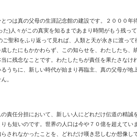
ひとつは真の父母の生涯記念館の建設です。２０００年
った)人々がこの真実を知るまであまり時間がもう残っ
のご聖和をふり返って見れば、人類と天が永きに渡って
を成したにもかかわらず、この知らせを、わたしたち、
本当に残念なことです。わたしたちが責任を果たさなけ
いるうちに、新しい時代が始まり再臨主、真の父母が地
せん。
れの責任分担において、新しい人にどれだけ伝道の精誠
よりも短いのです。世界の人口は今や７０億を超えてい
知らされなかったことを、どれだけ嘆き悲しむか想像し