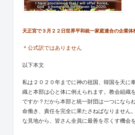
天正宮で３月２２日世界平和統一家庭連合の企業体
＊公式訳ではありません
以下本文
私は２０２０年までに神の祖国、韓国を天に
織と本部は心と体に例えられます。教会組織
ですか？だから本部と統一財団は一つになら
命働き、責任を完全に果たさねばなりません。
な見地から、皆さん全員に最善を尽くす機会