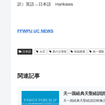
訳）英語→日本語 Harikawa
FFWPU UC NEWS
日本語
み言
真の父母様
祝福家庭
統一運動
関連記事
天一国経典天聖経訓読映
天一国経典天聖経訓読映像(第一篇 四