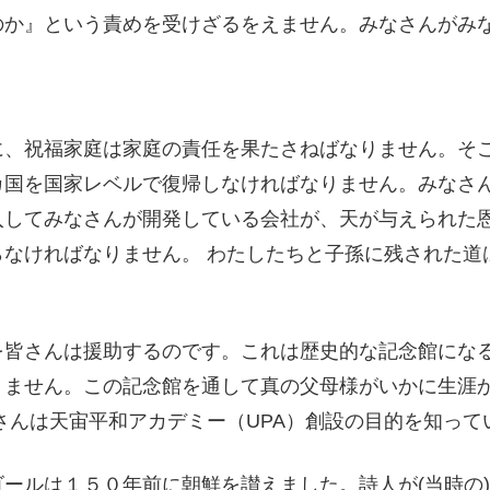
のか』という責めを受けざるをえません。みなさんがみ
に、祝福家庭は家庭の責任を果たさねばなりません。そ
カ国を国家レベルで復帰しなければなりません。みなさ
入してみなさんが開発している会社が、天が与えられた
なければなりません。 わたしたちと子孫に残された道
を皆さんは援助するのです。これは歴史的な記念館にな
りません。この記念館を通して真の父母様がいかに生涯
さんは天宙平和アカデミー（UPA）創設の目的を知って
ールは１５０年前に朝鮮を讃えました。詩人が(当時の