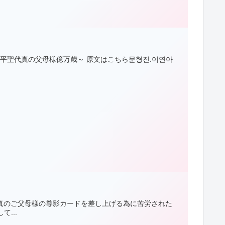
平聖代真の父母様億万歳～ 原文はこちら문형진.이연아
に真のご父母様の尊影カードを差し上げる為に苦労された
...