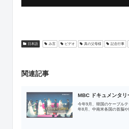
日本語
み言
ビデオ
真の父母様
記念行事
関連記事
MBC ドキュメンタ
今年9月、韓国のケーブルテ
年8月、中南米各国の首脳や