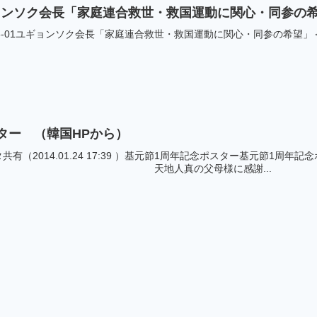
ギョンソク会長「家庭連合救世・救国運動に関心・同参の
06-01ユギョンソク会長「家庭連合救世・救国運動に関心・同参の希望」＜
ター （韓国HPから）
有（2014.01.24 17:39 ）基元節1周年記念ポスター基元節1周
さい。 天地人真の父母様に感謝...