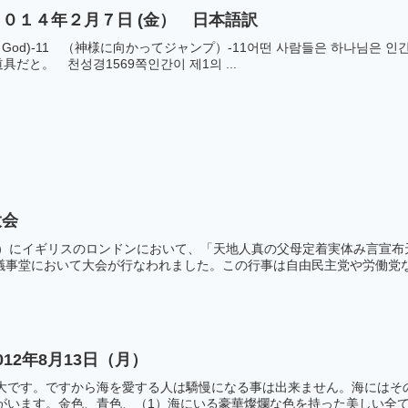
０１４年２月７日 (金） 日本語訳
 to God)-11 （神様に向かってジャンプ）-11어떤 사람들은 하나님
だと。 천성경1569쪽인간이 제1의 ...
大会
2日）にイギリスのロンドンにおいて、「天地人真の父母定着実体み言宣
議事堂において大会が行なわれました。この行事は自由民主党や労働党など
12年8月13日（月）
偉大です。ですから海を愛する人は驕慢になる事は出来ません。海にはそ
がいます。金色、青色、（1）海にいる豪華燦爛な色を持った美しい全ての