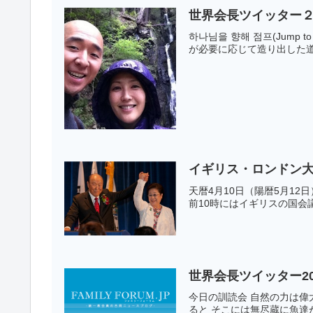
世界会長ツイッター２
하나님을 향해 점프(Jump
が必要に応じて造り出した道具
イギリス・ロンドン
天暦4月10日（陽暦5月1
前10時にはイギリスの国会
世界会長ツイッター20
今日の訓読会 自然の力は
ると そこには無尽蔵に魚達