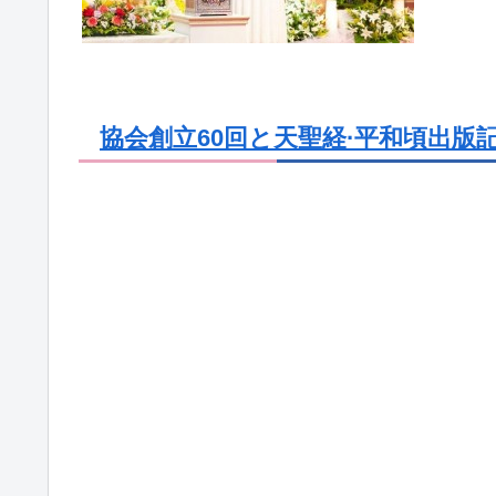
協会創立60回と天聖経·平和頃出版