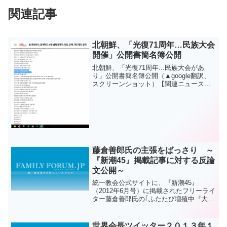
関連記事
北朝鮮、「光復71周年…民族大会
開催」公開書簡名簿公開
北朝鮮、「光復71周年...民族大会があ
り」公開書簡名簿公開（▲google翻訳、
スクリーンショット）【関連ニュース】
北連席会議の、公開書簡送信南側当局
者、政党、団体、個人の名簿公開
藤倉善郎氏の主張をばっさり ～
『新潮45』掲載記事に対する反論
文公開～
統一教会公式サイトに、『新潮45』
（2012年6月号）に掲載されたフリーライ
ター藤倉善郎氏の｢ふたたび増殖中『大学
カルト』最新事情｣という記事に対する反
論文が公開されました。 反論文の冒頭
では、｢藤倉氏は、ニュースサイト『やや
世界会長ツイッター２０１３年１