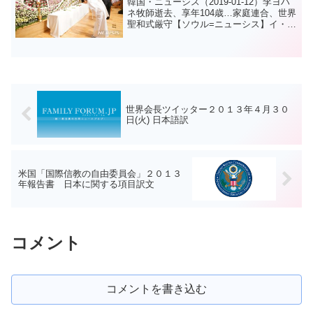
韓国・ニューシス（2019-01-12）李ヨハ
ネ牧師逝去、享年104歳…家庭連合、世界
聖和式厳守【ソウル=ニューシス】イ・ジ
ェフン記者=世界平和統一家庭連合の李ヨ
ハネ牧師の世界聖和式12日、ソウル龍山
天福宮教会で開かれた。「聖和」とは、
逝去...
世界会長ツイッター２０１３年４月３０
日(火) 日本語訳
米国「国際信教の自由委員会」２０１３
年報告書 日本に関する項目訳文
コメント
コメントを書き込む