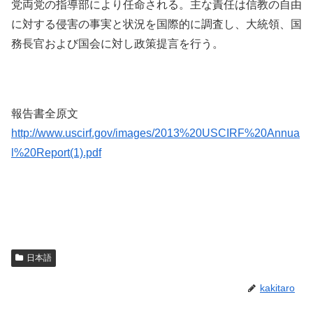
党両党の指導部により任命される。主な責任は信教の自由
に対する侵害の事実と状況を国際的に調査し、大統領、国
務長官および国会に対し政策提言を行う。
報告書全原文
http://www.uscirf.gov/images/2013%20USCIRF%20Annua
l%20Report(1).pdf
日本語
kakitaro