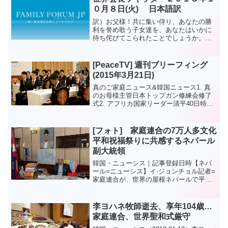
日刊カルト新...
０月８日(火) 日本語訳
訳）お父様！共に集い侍り、あなたの勝
利を誉め歌う子女達を、あなたはいかに
待ち侘びてこられたことでしょうか。
文鮮明原文）Father! How you long for
children who gather together servin...
[PeaceTV] 週刊ブリーフィング
(2015年3月21日)
真のご家庭ニュース&韓国ニュース1. 真
のお母様主管日本トップガン修練会修了
式2. アフリカ国家リーダー清平40日特別
修練会3. 新食口歓迎祝祭 ほか世界ニュー
ス1. 日本：トーゴ政府と東日本大震災被
災地で慰霊祈祷会2. バヌアツ・サイク
[フォト] 家庭連合の7万人多文化
ロ...
平和祝福祭りに共感するネパール
副大統領
韓国・ニューシス｜記事登録日時【ネパ
ール=ニューシス】イ·ジョンチョル記者=
家庭連合が、世界の屋根ネパールで平和
を誓い家庭や多文化平和祝福祭りを開催
する文鮮明韓鶴子総裁の縁に対して20日
ネパールカトマンズ副大統領執務室でパ
李ヨハネ牧師逝去、享年104歳…
ルマナンドジュハネ...
家庭連合、世界聖和式厳守