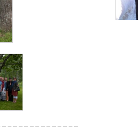
＿＿＿＿＿＿＿＿＿＿＿＿＿＿＿