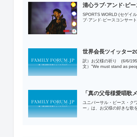
清心ラブ·アンド·ピ
SPORTS WORLD (セゲイ
ブ·アンド·ピースコンサート
世界会長ツイッター20
訳）お父様の祈り (6/6
文）"We must stand as peop
「真の父母様愛唱歌
ユニバーサル・ピース・ク
ー」は、お父様の好きな歌を