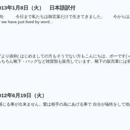
013年1月8日（火） 日本語訳付
/8/59) 今日まで私たちは御言葉だけで生きてきました。 今から
ave just lived by word...
・
より抜粋( はじめましての方もそうでない方もこんにちは。ポーです(
ちろん靴下・バッグなど雑貨類も販売しています。靴下の販売量には初め
12年6月19日（火）
は感じる事が出来ません。愛は相手の為にあげる事で 自分が犠牲をして