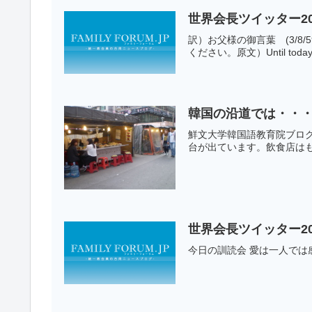
世界会長ツイッター2
訳）お父様の御言葉 (3
ください。原文）Until today we h
韓国の沿道では・・
鮮文大学韓国語教育院ブログ
台が出ています。飲食店はも
世界会長ツイッター20
今日の訓読会 愛は一人で