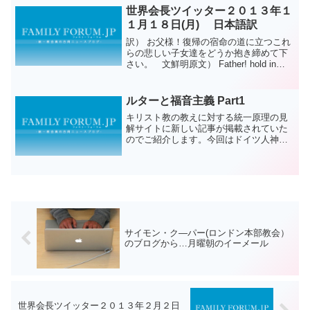
世界会長ツイッター２０１３年１
１月１８日(月) 日本語訳
訳） お父様！復帰の宿命の道に立つこれ
らの悲しい子女達をどうか抱き締めて下
さい。 文鮮明原文） Father! hold in
your embrace these sorrowful children
who are standing o...
ルターと福音主義 Part1
キリスト教の教えに対する統一原理の見
解サイトに新しい記事が掲載されていた
のでご紹介します。今回はドイツ人神学
教授、そして宗教改革の創始者マルティ
ン・ルター(Martin Luther, 1483.11.10 -
1546.2.18)の「ルタ...
サイモン・ク―パー(ロンドン本部教会）
のブログから…月曜朝のイーメール
世界会長ツイッター２０１３年２月２日