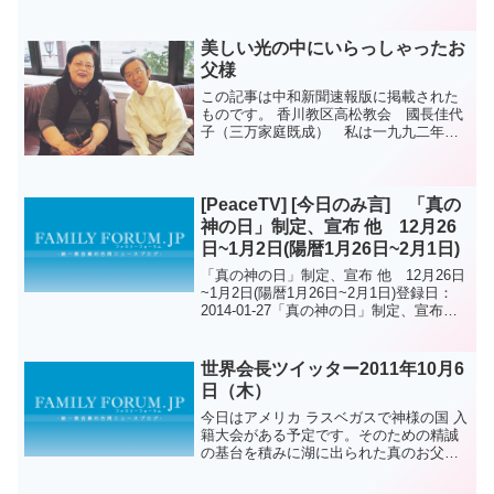
下さい。「神氏族メシヤ勝利による救国
救世基盤造成 全国壮年部長集会」が1月
31日、宮崎台国際研修センターで開催さ
美しい光の中にいらっしゃったお
れ、全国各教会の壮...
父様
この記事は中和新聞速報版に掲載された
ものです。 香川教区高松教会 國長佳代
子（三万家庭既成） 私は一九九二年に
三万双の既成祝福を受けました。両親と
弟を伝道し、それぞれ四千万双（既成）
と六五〇〇双の祝福を受けています。一
人娘の文恵も二〇一〇年...
[PeaceTV] [今日のみ言] 「真の
神の日」制定、宣布 他 12月26
日~1月2日(陽暦1月26日~2月1日)
「真の神の日」制定、宣布 他 12月26日
~1月2日(陽暦1月26日~2月1日)登録日：
2014-01-27「真の神の日」制定、宣布
(1968.1.2、青坡洞、前本部教会)今までサ
タン世界によって侵犯を受けていない高
次元的な基準で、神様の...
世界会長ツイッター2011年10月6
日（木）
今日はアメリカ ラスベガスで神様の国 入
籍大会がある予定です。そのための精誠
の基台を積みに湖に出られた真のお父
様。ユウ会長様の代読で実体み言を聞か
れています....アジュ