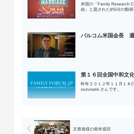
米国の「Family Rese
由」と題された約5分の動画
バルコム米国会長 週
第１６回全国中和文化
昨年２０１２年１１月１８
suzusada さんです。
文善進様の南米巡回