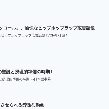
ッコール」、愉快なヒップホップラップ広告話題
ヒップホップラップ広告話題TVCF에서 보기
様の聖誕と摂理的準備の時期 I
誕と摂理的準備の時期 I--日本語字幕
えさせられる秀逸な動画