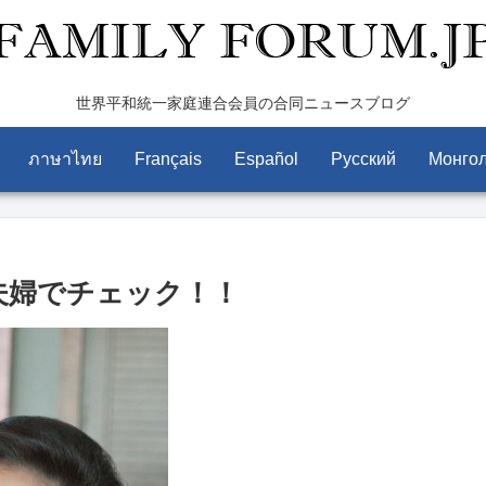
世界平和統一家庭連合会員の合同ニュースブログ
ภาษาไทย
Français
Español
Pусский
Монго
夫婦でチェック！！