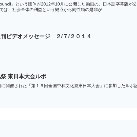
arch Council」という団体が2012年10月に公開した動画の、日本
では、社会全体の利益という観点から同性婚の是非が...
刊ビデオメッセージ ２/７/２０１４
祭 東日本大会ルポ
日に開催された「第１６回全国中和文化祭東日本大会」に参加したルポ