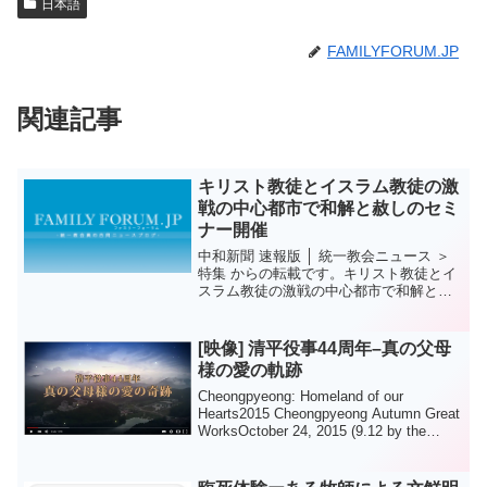
日本語
FAMILYFORUM.JP
関連記事
キリスト教徒とイスラム教徒の激
戦の中心都市で和解と赦しのセミ
ナー開催
中和新聞 速報版 │ 統一教会ニュース ＞
特集 からの転載です。キリスト教徒とイ
スラム教徒の激戦の中心都市で和解と赦
しのセミナー開催2012年5月25日以下
は、2011年9月21日、ナイジェリアのジ
ョス市で行われたキリスト教とイスラム
[映像] 清平役事44周年–真の父母
教の和...
様の愛の軌跡
Cheongpyeong: Homeland of our
Hearts2015 Cheongpyeong Autumn Great
WorksOctober 24, 2015 (9.12 by the
heavenly calendar ...