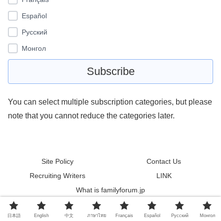
Español
Pусский
Монгол
You can select multiple subscription categories, but please
note that you cannot reduce the categories later.
Site Policy
Contact Us
Recruiting Writers
LINK
What is familyforum.jp
© 2011 familyforum.
日本語
English
中文
ภาษาไทย
Français
Español
Pусский
Монгол