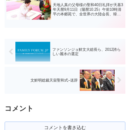
天地人真の父母様の聖和40日礼拝が天基3
年天暦9月11日（陽暦10.25）午前10時清
平の本郷苑で、全世界の大陸会長、韓国
公職者、日本公職者など600人余りが参加
した中で行われました。 この日の礼拝は
ソクジュンホ韓国協会長の司会で文亨進
世...
ファンソンジョ鮮文大総長ら、2012誇ら
しい麗水の選定
文鮮明総裁天宙聖和式–送辞
コメント
コメントを書き込む