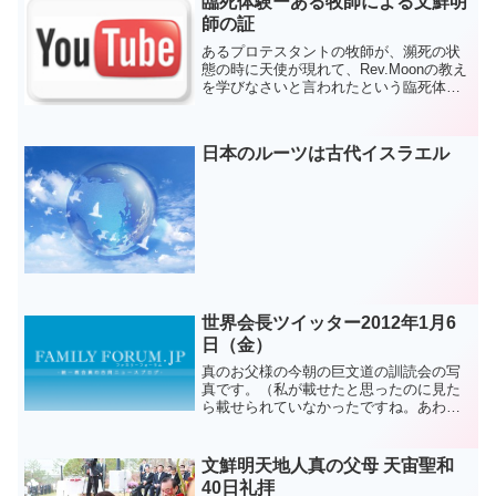
臨死体験ーある牧師による文鮮明
師の証
あるプロテスタントの牧師が、瀕死の状
態の時に天使が現れて、Rev.Moonの教え
を学びなさいと言われたという臨死体験
の証です。
日本のルーツは古代イスラエル
世界会長ツイッター2012年1月6
日（金）
真のお父様の今朝の巨文道の訓読会の写
真です。（私が載せたと思ったのに見た
ら載せられていなかったですね。あわだ
たしくて...ㅠㅠ）ツイッター友達 家族の
皆さんが良い一日になるように願って...
アジュ
文鮮明天地人真の父母 天宙聖和
40日礼拝