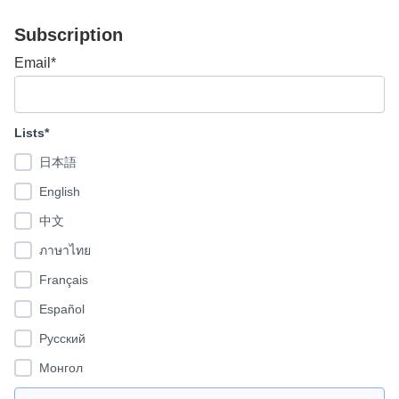
Subscription
Email*
Lists*
日本語
English
中文
ภาษาไทย
Français
Español
Pусский
Монгол