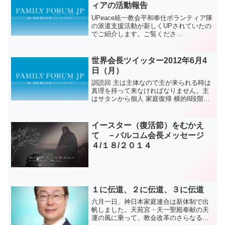
ィアの活動報告
UPeace統一教会平和奉仕ボランティア隊
の派遣支援活動が新しくUPされていたの
でご紹介します。ご覧くださ
い。
第91次派遣支援ボ
世界会長ツイッター2012年6月4
ランティアの活動報告（7...
日（月）
訓読回 主は主体なので主が来られる時は
真理を持って来なければなりません。主
はサタンから個人 家庭復帰 横的8段階を
復帰するしかない、サタンが屈服するし
かない真理を持って来られます。横的な
歴史で縦的な蕩減歴史を解決していくの
イースター（復活節）をむかえ
です。アジュ
て －バルコム会長メッセージ
４/１８/２０１４
１に伝道、２に伝道、３に伝道
六月一日、神日本家庭連合は新体制で出
帆しました。天苑宮・天一聖殿奉献の天
運の風に乗って、教会改革のさらなる推