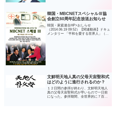
進とともに、「総伝道」を旗印に総進軍
する、二百十日路程（６月１日〜12月27
日）となります。去る五月七日、天苑
宮・天一聖殿の奉献が勝...
韓国・MBCNETスペシャルⅢ協
会創立60周年記念放送お知らせ
韓国・家庭連合HP>おしらせ
（2014.06.19 09:52）【関連動画】ドキュ
メンタリー 「平和を愛する世界人」（日
本語吹替版） -- 韓国・MBCNETスペ
シャルⅡ
文鮮明天地人真の父母天宙聖和式
はどのように進行されるのか？
１２日間の参拝が終わり、文鮮明天地人
真の父母天宙聖和式が早いもので一日前
になった。参拝期間、全世界的に７百万
４千５百６人が参拝に訪れ、各国指導者
達からの弔電は１６２件以上にわたり、
清心平和ワールドセンターの焼香所にお
いては約６千名がボランテ...