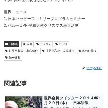
世界ニュース
1. 日本ハッピーファミリープログラムセミナー
2. ペルーUPF 平和大使クリスマス慈善活動
日本語
み言
アメリカ
ビデオ
世界平和統一家庭連合
世界平和統一家庭連合
真のお母様
統一運動
tomy5931
関連記事
世界会長ツイッター２０１４年１
月２９日 (水） 日本語訳