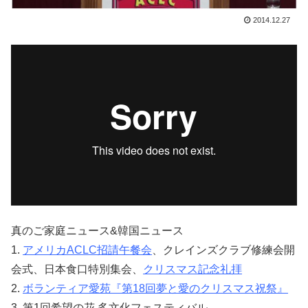
2014.12.27
真のご家庭ニュース&韓国ニュース
1.
アメリカACLC招請午餐会
、クレインズクラブ修練会開
会式、日本食口特別集会、
クリスマス記念礼拝
2.
ボランティア愛苑『第18回夢と愛のクリスマス祝祭』
3. 第1回希望の花 多文化フェスティバル