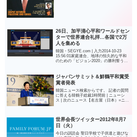
26日、加平清心平和ワールドセン
ターで世界連合礼拝…各国で2万
人を集める
韓国・SEGYE.com | 入力2014-10-23
15:56:01家庭連合、地球の恒久的な平和
のための「ビジョン2020」の勝利誓う地
球の恒久的な平和のために」、神の下の
一家族（One Family Under God）」平和
理想を繰...
ジャパンサミット＆鮮鶴平和賞受
賞者発表
韓国ニュース検索からです。 記者の質問
に答える韓鶴子総裁1時間前 | ニューシ
ス | 次のニュース【名古屋（日本）=ニュ
ーシス】バクホンシク記者= 韓鶴子世界
平和統一家庭連合総裁が5日（韓国時間）
午後、日本名古屋キャッスルホテルで開
世界会長ツイッター2012年8月7
かれた第...
日（火）
今日の訓読会 聖日学校で子供達と遊びな