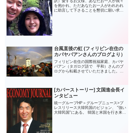
訳）愛するお父様、あなたお一人が我々
を抱かれ、ただあなたお一人がわれわれ
に助言して下さることを懇切に願い求め
ます。文鮮明原文）Beloved Father,we
earnestly hope and desirethat you alone...
台風直後の虹 (フィリピン在住の
カパヤパアンさんのブログより）
フィリピン在住の国際祝福家庭、カパヤ
パアン（タガログ語で 平和）さんのブ
ログから転載させていただきました。ワ
ン ファミリー アンダー ゴッド! 常夏の国
フィリピン便り（いち国際祝福家庭のふ
たりごとPlus ONE） 何もかもが壊され
[カバーストーリー] 文国進会長イ
た、そ...
ンタビュー
統一グループHP＞グループニュース>プ
レスリリース大韓民国のビジョン、 "強い
大韓民国"にある。 韓国と米国を行き来す
る殺人的なスケジュールの連続である。
彼を見て精神が肉体を支配するというの
が正しい言葉なさそうだ。昨年末、大統
領選挙直後、統...