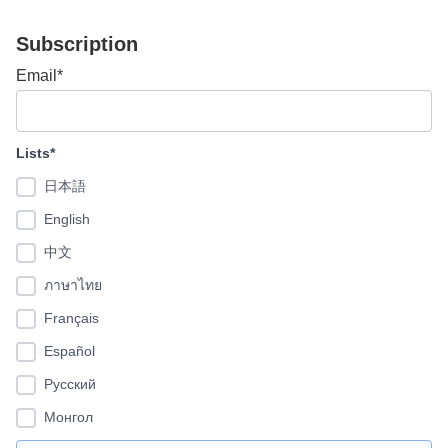
Subscription
Email*
Lists*
日本語
English
中文
ภาษาไทย
Français
Español
Pусский
Монгол