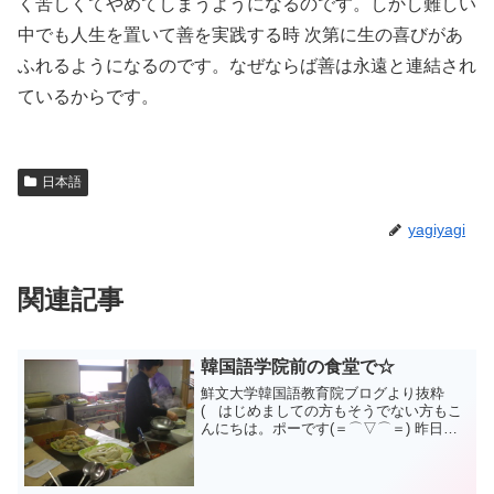
く苦しくてやめてしまうようになるのです。しかし難しい
中でも人生を置いて善を実践する時 次第に生の喜びがあ
ふれるようになるのです。なぜならば善は永遠と連結され
ているからです。
日本語
yagiyagi
関連記事
韓国語学院前の食堂で☆
鮮文大学韓国語教育院ブログより抜粋
( はじめましての方もそうでない方もこ
んにちは。ポーです(＝⌒▽⌒＝) 昨日は
久しぶりに雨が降りました。一昨日や月
曜日は暖かかったけど今日はちょっと寒
かったです(｡＞0＜｡)しかし、あっという