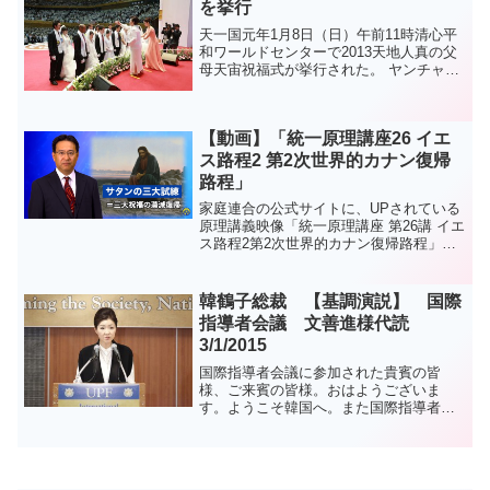
を挙行
天一国元年1月8日（日）午前11時清心平
和ワールドセンターで2013天地人真の父
母天宙祝福式が挙行された。 ヤンチャン
シク韓国総会長の司会で進行された2013
天地人真の父母天宙祝福式は開式宣言、
天国歌斉唱、シンドンモ南米大陸会長の
【動画】「統一原理講座26 イエ
報告祈祷、...
ス路程2 第2次世界的カナン復帰
路程」
家庭連合の公式サイトに、UPされている
原理講義映像「統一原理講座 第26講 イエ
ス路程2第2次世界的カナン復帰路程」を
ご紹介します。この映像は、勅使河原秀
行講師による原理講義の第26講で、統一
原理をはじめて学ぶ方にも分かりやすく
韓鶴子総裁 【基調演説】 国際
解説されてい...
指導者会議 文善進様代読
3/1/2015
国際指導者会議に参加された貴賓の皆
様、ご来賓の皆様。おはようございま
す。ようこそ韓国へ。また国際指導者会
議にようこそお越し下さいました。アン
ニョンハセヨ。アジア、アメリカ、ヨー
ロッパ、アフリカ、オセアニア、中東を
など、４０を超える世界の国々...