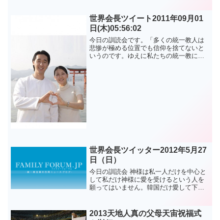
間にもう１...
世界会長ツイート2011年09月01
日(木)05:56:02
今日の訓読会です。「多くの統一教人は
悲惨が極める位置でも信仰を捨てないと
いうのです。ゆえに私たちの統一教に
何々がないと悲観してはいけません。」
アージュ原文はこちら문형진.이연아
@lovintp に掲載されている記事を転載し
ました。
世界会長ツイッター2012年5月27
日（日）
今日の訓読会 神様は私一人だけを中心と
して私だけ神様に愛を受けるという人を
願ってはいません。韓国だけ愛して下さ
いではなく世界と共に愛して下さいと言
わなければならないのです。（1）子供を
たくさん育ててみた人が たくさんの愛の
2013天地人真の父母天宙祝福式
基盤を持っているこ...