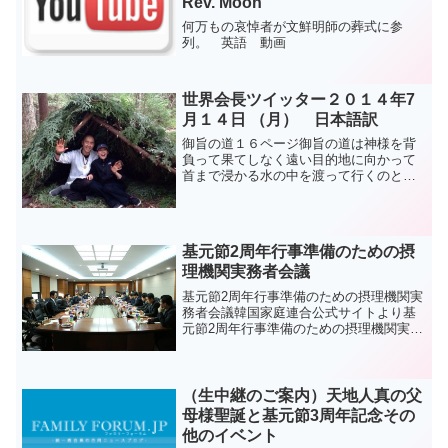
Rev. Moon
何万もの哀悼者が文鮮明師の葬式に参
列。 英語 動画
世界会長ツイッター２０１４年7
月１４日 （月） 日本語訳
御旨の道１６ページ御旨の道は神様を背
負って果てしなく遠い目的地に向かって
首まで浸かる水の中を渡って行くのと同
じである。ここで私が溺れれば神様の御
旨が覆ってしまう。考えてごらんなさ
い。アージュ뜻길 16장뜻길은 하나님을
업고 아득한 목적지...
基元節2周年行事準備のための摂
理機関実務者会議
基元節2周年行事準備のための摂理機関実
務者会議韓国家庭連合公式サイトより基
元節2周年行事準備のための摂理機関実務
者会議が天暦10月14日（陽暦12.5）午後4
時、家庭連合本部7階の会議室で開かれ
た。ユ・ギョンソク会長を中心に摂理機
関の実務者...
（生中継のご案内）天地人真の父
母様聖誕と基元節3周年記念その
他のイベント