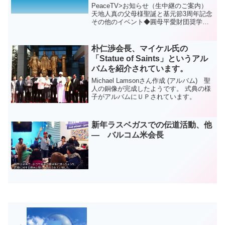
PeaceTV>お知らせ（生中継のご案内）
天地人真の父母様聖誕と基元節3周年記念
その他のイベント◆圓母平愛財団奨学証
書と奉仕賞日時：天一国4年天暦1月7日
（陽2.14）am11：00場所：清心国際青少
年修練院◆国際的なリーダー会議
朴仁渉会長、マイケル氏の
（ILC）...
「Statue of Saints」というアル
バムを紹介されています。
Michael Lamsonさん作成 (アルバム) 聖
人の銅像が完成したようです。 式典の様
子がアルバムにＵＰされています。
新年ラスベガスでの伝道活動、他
― バルコム米会長