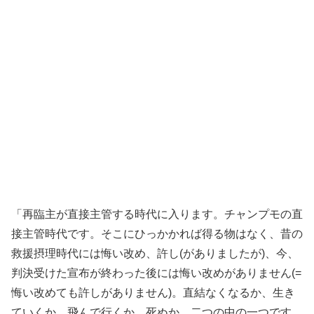
「再臨主が直接主管する時代に入ります。チャンプモの直
接主管時代です。そこにひっかかれば得る物はなく、昔の
救援摂理時代には悔い改め、許し(がありましたが)、今、
判­決受けた宣布が終わった後には悔い改めがありません(=
悔い改めても許しがありません)。直結なくなるか、生き
ていくか。飛んで行くか、死ぬか。二つの中の一つです。