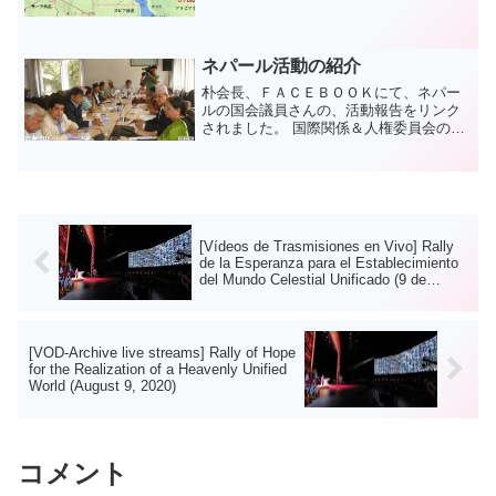
より、 １１４０万人が支援を必要とし 毎
日８０００人以上の人が難民になり ４人
中３人の子供が愛する家族を失い、 ３人
に１人が怪...
ネパール活動の紹介
朴会長、ＦＡＣＥＢＯＯＫにて、ネパー
ルの国会議員さんの、活動報告をリンク
されました。 国際関係＆人権委員会の様
子です。
[Vídeos de Trasmisiones en Vivo] Rally
de la Esperanza para el Establecimiento
del Mundo Celestial Unificado (9 de
Agosto)
[VOD-Archive live streams] Rally of Hope
for the Realization of a Heavenly Unified
World (August 9, 2020)
コメント