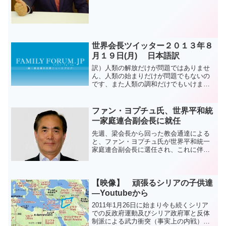
世界会長ツイッター２０１３年８
月１９日(月) 日本語訳
訳）人類の解放だけが問題ではありませ
ん、人類の始まりだけが問題でもないの
です、また人類の調和だけでもいけませ
ん。むしろお父様、あなたの解放がなさ
れなければならないのです。 文鮮明原
文）It is not the liberation of ...
ファン・ヨプチュ氏、世界平和統
一家庭連合副会長に就任
先週、梁会長から回った教会通達による
と、ファン・ヨプチュ氏が世界平和統一
家庭連合副会長に選任され、これに伴っ
て、世界平和統一家庭連合首席副会長で
ある梁昌植氏は世界副会長(首席ではない)
に就任した。２０１３年９月２３日付の
梁会長の覚書によれば...
【映像】 頑張るシリアの子供達
―Youtubeから
2011年1月26日に始まり今も続くシリア
での反政府運動及びシリア政府軍と反体
制派による武力衝突（事実上の内戦）に