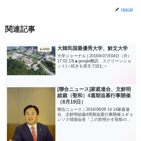
rascal
関連記事
大韓民国最優秀大学、鮮文大学
大学ジャーナル | 2016年07月04日（月）
17:02:13(▲google翻訳、スクリーンショ
ット)＜続きを原文で読む＞
[聯合ニュース]家庭連合、文鮮明
総裁（聖和）4週期追慕行事開催
（8月19日）
聯合ニュース｜2016/08/08 14:14家庭連
合、文鮮明総裁4周期追慕行事開催ユギョ
ンソク韓国会長「この世明かす祝祭の場
として」（ソウル=連合ニュース）ギムギ
フン記者=世界平和統一家庭連合（統一教
会・以下家庭連合）は、創始者文鮮明総
裁...