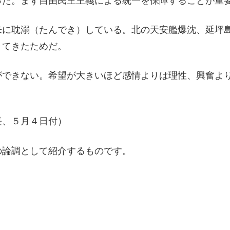
った。まず自由民主主義による統一を保障することが重
来に耽溺（たんでき）している。北の天安艦爆沈、延坪
きてきたためだ。
ができない。希望が大きいほど感情よりは理性、興奮よ
長、５月４日付）
の論調として紹介するものです。