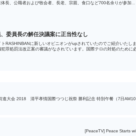
業体長、公職者および牧会者、長老、宗親、食口など700名余りが参加...
議、委員長の解任決議案に正当性なし
サイトRASHINBANに新しいオピニオンがupされて
犯罪処罰法改正案の審議がなされています。国際テロの対処のために必要
前進大会 2018 清平孝情国際つつじ祝祭 勝利記念 特別午餐（7日AM10:
[PeaceTV] Peace Starts w