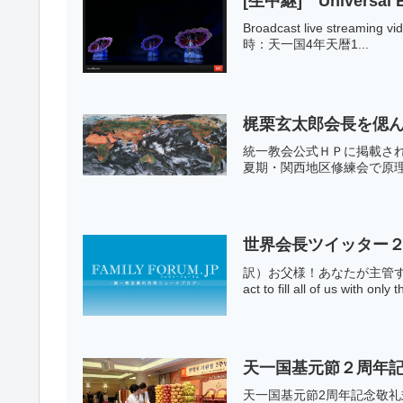
[生中継] Universal B
Broadcast live strea
時：天一国4年天暦1...
梶栗玄太郎会長を偲ん
統一教会公式ＨＰに掲載され
夏期・関西地区修練会で原理
世界会長ツイッター２
訳）お父様！あなたが主管する
act to fill all of us with only 
天一国基元節２周年
天一国基元節2周年記念敬礼