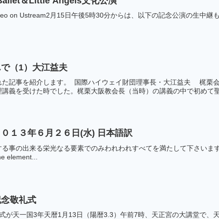
allet＆Little Angels文化公演
ming video on Ustream2月15日午後5時30分からは、以下の記念公演の生中継もあ
で（1）大江益夫
た記事を紹介します。 国際ハイウェイ財団理事長・大江益夫 梶栗会長
講義を受けた時でした。梶栗大阪教会長（当時）の講義の中で初めて聖霊
０１３年６月２６日(水) 日本語訳
事の出来る栄光なる要素でのみわれわれすべてを満たして下さいますようお願
the element...
記念敬礼式
式が天一国3年天暦1月13日（陽暦3.3）午前7時、天正宮の大講堂で