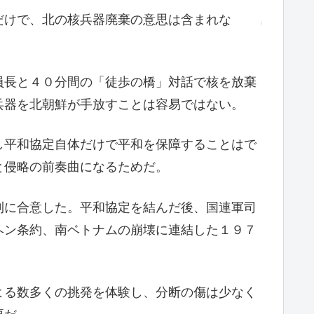
だけで、北の核兵器廃棄の意思は含まれな
員長と４０分間の「徒歩の橋」対話で核を放棄
兵器を北朝鮮が手放すことは容易ではない。
し平和協定自体だけで平和を保障することはで
と侵略の前奏曲になるためだ。
則に合意した。平和協定を結んだ後、国連軍司
ヘン条約、南ベトナムの崩壊に連結した１９７
よる数多くの挑発を体験し、分断の傷は少なく