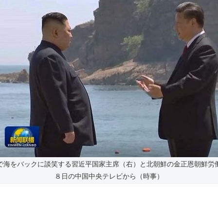
で海をバックに談笑する習近平国家主席（右）と北朝鮮の金正恩朝鮮労
８日の中国中央テレビから（時事）