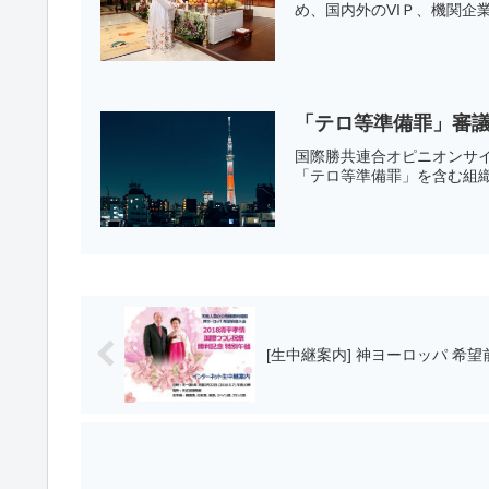
め、国内外のVIＰ、機関企
「テロ等準備罪」審
国際勝共連合オピニオン
「テロ等準備罪」を含む組織
[生中継案内] 神ヨーロッパ 希望