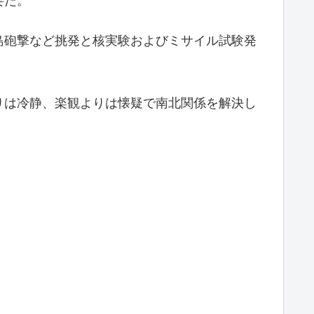
要だ。
島砲撃など挑発と核実験およびミサイル試験発
りは冷静、楽観よりは懐疑で南北関係を解決し