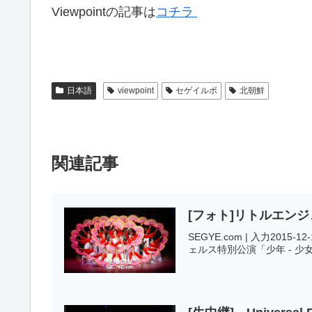
Viewpointの記事は
コチラ
日本語
viewpoint
セゲイルボ
北朝鮮
関連記事
[フォト]リトルエン
SEGYE.com | 入力2
ェルス特別公演「少年 - 少