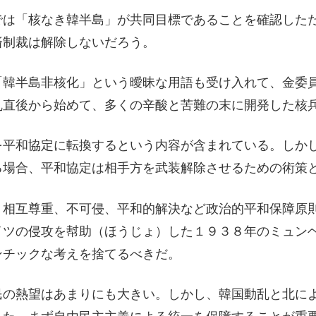
では「核なき韓半島」が共同目標であることを確認した
済制裁は解除しないだろう。
「韓半島非核化」という曖昧な用語も受け入れて、金委
乱直後から始めて、多くの辛酸と苦難の末に開発した核
を平和協定に転換するという内容が含まれている。しか
る場合、平和協定は相手方を武装解除させるための術策
り相互尊重、不可侵、平和的解決など政治的平和保障原
イツの侵攻を幇助（ほうじょ）した１９３８年のミュン
ンチックな考えを捨てるべきだ。
民の熱望はあまりにも大きい。しかし、韓国動乱と北に