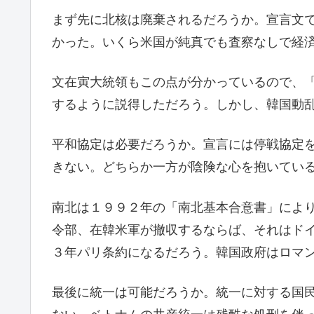
まず先に北核は廃棄されるだろうか。宣言文
かった。いくら米国が純真でも査察なしで経
文在寅大統領もこの点が分かっているので、
するように説得しただろう。しかし、韓国動
平和協定は必要だろうか。宣言には停戦協定
きない。どちらか一方が陰険な心を抱いてい
南北は１９９２年の「南北基本合意書」によ
令部、在韓米軍が撤収するならば、それはド
３年パリ条約になるだろう。韓国政府はロマ
最後に統一は可能だろうか。統一に対する国