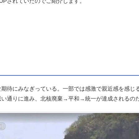
UPされていたのでご紹介します。
な期待にみなぎっている。一部では感激で親近感を感じ
思い通りに進み、北核廃棄→平和→統一が達成されるの