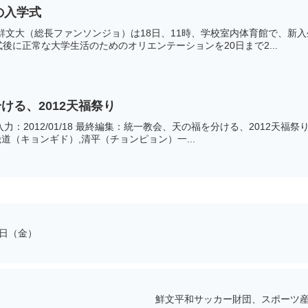
の入学式
鮮文大（総長ファンソンジョ）は18日、11時、学校室内体育館で、新入生2
後に正常な大学生活のためのオリエンテーションを20日まで2...
ける、2012天福祭り
事入力：2012/01/18 最終編集：統一教会、天の福を分ける、2012天福
畿道（キョンギド）,清平（チョンピョン）一...
6日（金）
鮮文平和サッカー財団、スポーツ産