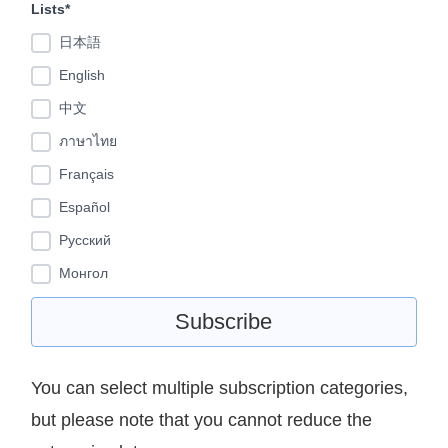
Lists*
日本語
English
中文
ภาษาไทย
Français
Español
Pусский
Монгол
You can select multiple subscription categories,
but please note that you cannot reduce the