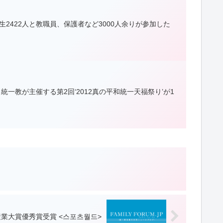
422人と教職員、保護者など3000​​人余りが参加した
祭り統一教が主催する第2回‘2012真の平和統一天福祭り’が1
業大賞優秀賞受賞 <스포츠월드>