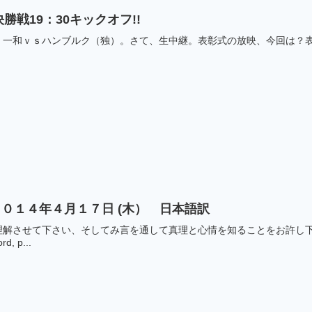
勝戦19：30キックオフ!!
一和ｖｓハンブルク（独）。さて、生中継。表彰式の放映、今回は？表
０１４年４月１７日 (木） 日本語訳
せて下さい、そしてみ言を通して真理と心情を知ることをお許し下さい。 文鮮明原文）
rd, p...