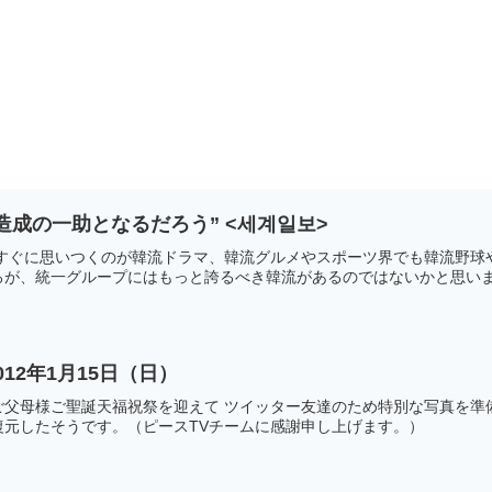
造成の一助となるだろう” <세계일보>
、すぐに思いつくのが韓流ドラマ、韓流グルメやスポーツ界でも韓流野球
が、統一グループにはもっと誇るべき韓流があるのではないかと思います
12年1月15日（日）
父母様ご聖誕天福祝祭を迎えて ツイッター友達のため特別な写真を準備
復元したそうです。（ピースTVチームに感謝申し上げます。）