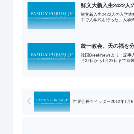
鮮文大新入生2422人
鮮文新入生2422人の入学式
中で入学式を行った。入学式
統一教会、天の福を分
韓国BreakNewsより：記
月22日から1月29日まで京
世界会長ツイッター2012年1月