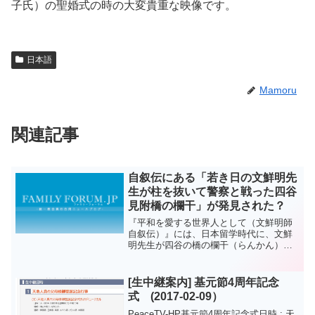
子氏）の聖婚式の時の大変貴重な映像です。
日本語
Mamoru
関連記事
自叙伝にある「若き日の文鮮明先
生が柱を抜いて警察と戦った四谷
見附橋の欄干」が発見された？
『平和を愛する世界人として（文鮮明師
自叙伝）』には、日本留学時代に、文鮮
明先生が四谷の橋の欄干（らんかん）柱
を抜いて、特高警察と格闘した話が登場
します。その四谷の橋の欄干が、もしか
してこれかも？ とする調査報告記事
[生中継案内] 基元節4周年記念
が、調布教会ホームページが...
式 (2017-02-09）
PeaceTV-HP基元節4周年記念式日時 : 天