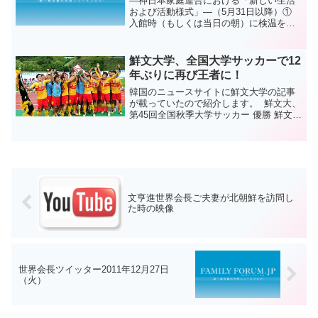
―神日本家庭連合における「新しい生活
および活動様式」―（5月31日以降）①
入館時（もしくは当日の朝）に検温を行
い、37 度以上であれば参加を自粛してい
ただくこと。当日のみならず出来れば前
日にあらかじめチェックをしてもらい、
鮮文大学、全国大学サッカーで12
高熱の方は参加を...
年ぶりに再び王者に！
韓国のニュースサイトに鮮文大学の記事
が載っていたので紹介します。 鮮文大、
第45回全国秋季大学サッカー 優勝 鮮文大
は今月1日、江原の太白総合運動場で開か
れた第45回秋季大学サッカー連盟戦の決
勝で、ダークホースの仁川大を2-1で制
し、優勝...
文亨進世界会長ご夫妻が北朝鮮を訪問し
た時の映像
世界会長ツイッター2011年12月27日
（火）