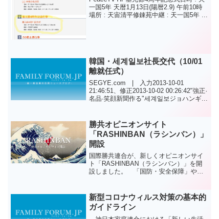
一国5年 天暦1月13日(陽暦2.9) 午前10時
場所 : 天宙清平修錬苑中継 : 天一国5年 天
暦1月13日(陽暦2.9) 午前9時30分 天地人
真の父母様御聖誕および基元節四周年記
念行事...
韓国・세계일보社長交代（10/01
離就任式）
SEGYE.com | 入力2013-10-01
21:46:51、修正2013-10-02 00:26:42"強正·
名品·笑顔新聞作る"세계일보ジョハンギュ
社長就任조한규 세계일보 제14대 사장 취
임식이 1일 오전 10시 내외 귀빈...
勝共オピニオンサイト
「RASHINBAN（ラシンバン）」
開設
国際勝共連合が、新しくオピニオンサイ
ト「RASHINBAN（ラシンバン）」を開
設しました。 「国防・安全保障」や
「家族政策」、「憲法改正」などの論点
をはじめ、最新のオピニオンが随時掲載
されるようです。 さらに、「わからな
新型コロナウィルス対策の基本的
いことは勝共に聞こう...
ガイドライン