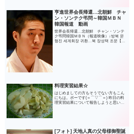
の間のベーリング海峡を横断する...
亨進世界会長帰還…北朝鮮 チャ
ン・ソンテク弔問～韓国ＭＢＮ
韓国報道 動画
世界会長帰還…北朝鮮 チャン・ソンテ
ク弔問韓国ＭＢＮ（報道映像）↓방북 문
형진 세계회장 귀환…북 장성택 조문【ア
ンカーコメント】文鮮明統一教総裁の葬
儀委員長である文亨進世界会長が、平壌
に準備された焼香所で北朝鮮人の弔問を
受けて帰還しまし...
料理実習結果☆
はじめましての方もそうでない方もこん
にちは。ポーです(＝⌒▽⌒＝) 昨日の料
理実習結果について報告しようと思いま
す☆ ①タクトリタン（鶏肉の辛いスー
プ）②プッチンゲ（チヂミ）③ポックン
パプ（チャーハン）に続けて④プルコギ
⑤中国人留学生が中国...
[フォト] 天地人真の父母様御聖誕