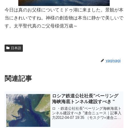
今日は真のお父様についてミドゥ湖に来ました。景観が本
当にきれいですね。神様の創造物は本当に静かで美しいで
す。太平聖代真のご父母様億万歳～
日本語
yagiyagi
関連記事
ロシア鉄道公社社長”ベーリング
海峡海底トンネル建設すべき “
ロ ・鉄道公社社長"ベーリング海峡海底ト
ンネル建設すべき "連合ニュース｜記事入
力2012-04-07 19:35 （モスクワ=連合ニュ
ース）ユチョルジョン特派員=ロシア極東
カムチャツカ州（州）と米国アラスカ州