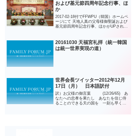
および基元節四周年記念行事、ほ
か
2017-02-18付でFFWPU（韓国）ホームペ
ージにて 天地人真の父母様御聖誕および
基元節四周年記念行事、ほかがUPされて
いました。多くのフォトはホームページ
から見ることが出来ます。
20161030 天福宮礼拝（統一韓国
は統一世界実現の道）
世界会長ツイッター2012年12月
17日（月） 日本語訳付
訳）お父様の御言葉 (12/26/65) あ
なたへの忠孝を果たし あなたを信じ侍
ることのできる天の国を 一刻も早く実
現しなければなりません原文） We
must quickly realize the kingdm of
heaven...