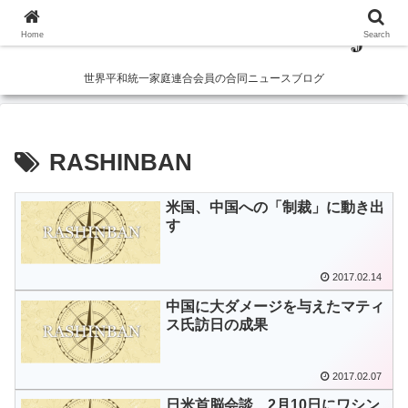
Home
Search
世界平和統一家庭連合会員の合同ニュースブログ
RASHINBAN
米国、中国への「制裁」に動き出
す
2017.02.14
中国に大ダメージを与えたマティ
ス氏訪日の成果
2017.02.07
日米首脳会談、2月10日にワシン