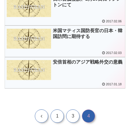
トンにて
2017.02.06
米国マティス国防長官の日本・韓
国訪問に期待する
2017.02.03
安倍首相のアジア戦略外交の意義
2017.01.18
前
1
3
4
へ