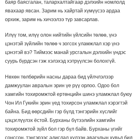
баяр баясгалан, талархалтайгаар дэлхийн номлолд
явахаар явсан. Зарим нь хайртай хүмүүсээ ардаа
орхиж, зарим нь хичээлээ түр завсарлав.
Илүү том, илүү олон нийтийн үйлсийн төлөө, үнэ
цэнэтэй зүйлийн төлөө ч зогсох уламжлал хэр үнэ
цэнэтэй вэ? Тиймээс манай урсгалын дэлхийн үндэс
суурь бүрдсэн гэж хэлэхэд хэтрүүлсэн болохгүй.
Нөхөн төлбөрийн насны дараа бид үйлчлэлээр
дамжуулан авралын эрин үе рүү орлоо. Одоо бол
хамгийн тохиромжтой ертөнцийн шинэ уламжлал буюу
Чон Ил Гукийн эрин үед тохирсон уламжлал хэрэгтэй
байна. Бид өөрсдийн гэр бүлд тэнгэрийн хүслийг
цэцэглүүлэх ёстой. Бурханы бүтээлийн хамгийн
тохиромжтой зүйл бол гэр бүл байв. Бурханы үгийг
сонссон, тэнгэрээс адислал хүлээн авагчдын хувьд бид