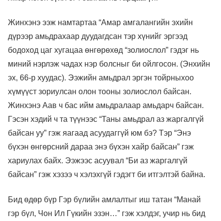
Жинхэнэ ээж намтартаа “Амар амгалангийн эхийн
дүрээр амьдрахаар дуудагдсан тэр хүнийг эргээд
бодоход цаг хугацаа өнгөрөхөд “золиослол” гэдэг нь
миний нэрлэж чадах нэр болсныг би ойлгосон. (Энхийн
эх, 66-р хуудас). Ээжийн амьдрал эргэн тойрныхоо
хүмүүст зориулсан олон тооны золиослол байсан.
Жинхэнэ Аав ч бас ийм амьдралаар амьдарч байсан.
Гэсэн хэдий ч та түүнээс “Таны амьдрал аз жаргалгүй
байсан уу” гэж яагаад асуудаггүй юм бэ? Тэр “Энэ
бүхэн өнгөрсний дараа энэ бүхэн хайр байсан” гэж
хариулах байх. Ээжээс асуувал “Би аз жаргалгүй
байсан” гэж хэзээ ч хэлэхгүй гэдэгт би итгэлтэй байна.
Бид өдөр бүр Гэр бүлийн амлалтыг иш татан “Манай
гэр бүл, Чон Ил Гүкийн эзэн…” гэж хэлдэг, учир нь бид