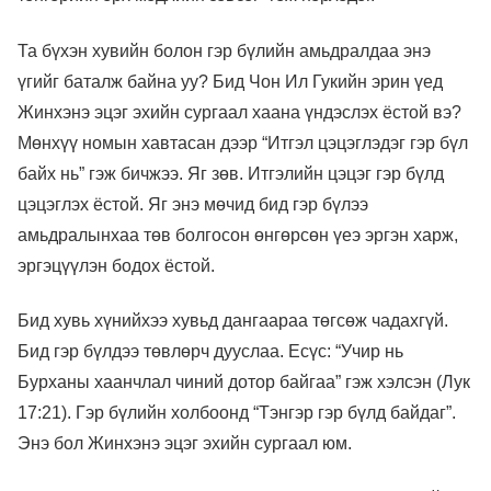
Та бүхэн хувийн болон гэр бүлийн амьдралдаа энэ
үгийг баталж байна уу? Бид Чон Ил Гукийн эрин үед
Жинхэнэ эцэг эхийн сургаал хаана үндэслэх ёстой вэ?
Мөнхүү номын хавтасан дээр “Итгэл цэцэглэдэг гэр бүл
байх нь” гэж бичжээ. Яг зөв. Итгэлийн цэцэг гэр бүлд
цэцэглэх ёстой. Яг энэ мөчид бид гэр бүлээ
амьдралынхаа төв болгосон өнгөрсөн үеэ эргэн харж,
эргэцүүлэн бодох ёстой.
Бид хувь хүнийхээ хувьд дангаараа төгсөж чадахгүй.
Бид гэр бүлдээ төвлөрч дууслаа. Есүс: “Учир нь
Бурханы хаанчлал чиний дотор байгаа” гэж хэлсэн (Лук
17:21). Гэр бүлийн холбоонд “Тэнгэр гэр бүлд байдаг”.
Энэ бол Жинхэнэ эцэг эхийн сургаал юм.