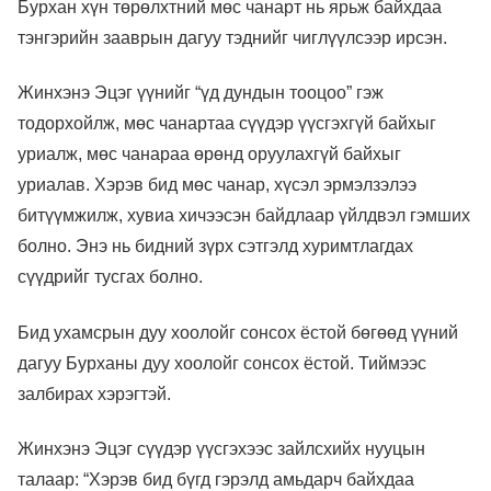
Бурхан хүн төрөлхтний мөс чанарт нь ярьж байхдаа
тэнгэрийн зааврын дагуу тэднийг чиглүүлсээр ирсэн.
Жинхэнэ Эцэг үүнийг “үд дундын тооцоо” гэж
тодорхойлж, мөс чанартаа сүүдэр үүсгэхгүй байхыг
уриалж, мөс чанараа өрөнд оруулахгүй байхыг
уриалав. Хэрэв бид мөс чанар, хүсэл эрмэлзэлээ
битүүмжилж, хувиа хичээсэн байдлаар үйлдвэл гэмших
болно. Энэ нь бидний зүрх сэтгэлд хуримтлагдах
сүүдрийг тусгах болно.
Бид ухамсрын дуу хоолойг сонсох ёстой бөгөөд үүний
дагуу Бурханы дуу хоолойг сонсох ёстой. Тиймээс
залбирах хэрэгтэй.
Жинхэнэ Эцэг сүүдэр үүсгэхээс зайлсхийх нууцын
талаар: “Хэрэв бид бүгд гэрэлд амьдарч байхдаа