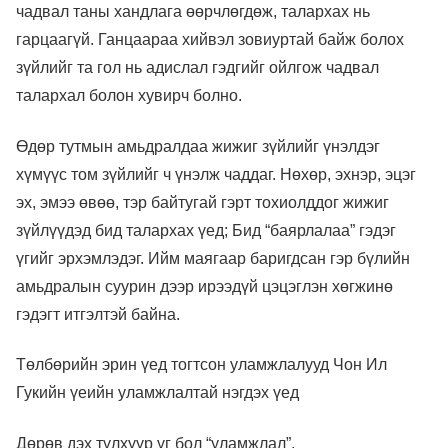
чадвал таны хандлага өөрчлөгдөж, талархах нь
гарцаагүй. Ганцаараа хийвэл зовиуртай байж болох
зүйлийг та гол нь адислал гэдгийг ойлгож чадвал
талархал болон хувирч болно.
Өдөр тутмын амьдралдаа жижиг зүйлийг үнэлдэг
хүмүүс том зүйлийг ч үнэлж чаддаг. Нөхөр, эхнэр, эцэг
эх, эмээ өвөө, тэр байтугай гэрт тохиолддог жижиг
зүйлүүдэд бид талархах үед; Бид “баярлалаа” гэдэг
үгийг эрхэмлэдэг. Ийм маягаар баригдсан гэр бүлийн
амьдралын суурин дээр ирээдүй цэцэглэн хөгжинө
гэдэгт итгэлтэй байна.
Төлбөрийн эрин үед тогтсон уламжлалууд Чон Ил
Гукийн үеийн уламжлалтай нэгдэх үед
Дөрөв дэх түлхүүр үг бол “уламжлал”.