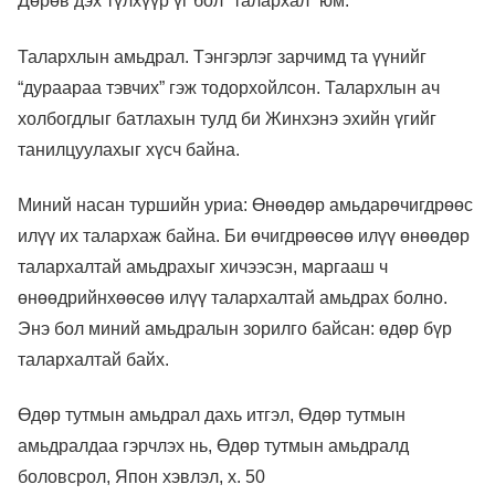
Дөрөв дэх түлхүүр үг бол “талархал” юм.
Талархлын амьдрал. Тэнгэрлэг зарчимд та үүнийг
“дураараа тэвчих” гэж тодорхойлсон. Талархлын ач
холбогдлыг батлахын тулд би Жинхэнэ эхийн үгийг
танилцуулахыг хүсч байна.
Миний насан туршийн уриа: Өнөөдөр амьдарөчигдрөөс
илүү их талархаж байна. Би өчигдрөөсөө илүү өнөөдөр
талархалтай амьдрахыг хичээсэн, маргааш ч
өнөөдрийнхөөсөө илүү талархалтай амьдрах болно.
Энэ бол миний амьдралын зорилго байсан: өдөр бүр
талархалтай байх.
Өдөр тутмын амьдрал дахь итгэл, Өдөр тутмын
амьдралдаа гэрчлэх нь, Өдөр тутмын амьдралд
боловсрол, Япон хэвлэл, х. 50