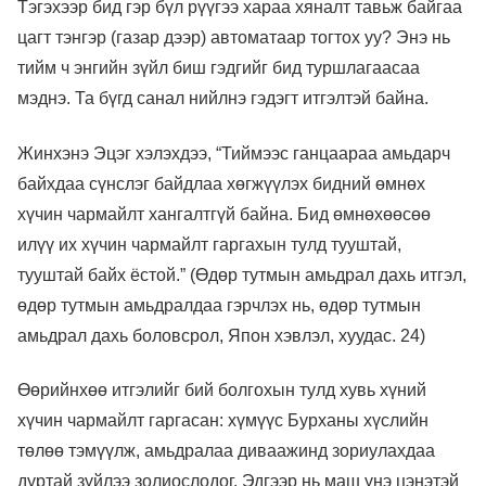
Тэгэхээр бид гэр бүл рүүгээ хараа хяналт тавьж байгаа
цагт тэнгэр (газар дээр) автоматаар тогтох уу? Энэ нь
тийм ч энгийн зүйл биш гэдгийг бид туршлагаасаа
мэднэ. Та бүгд санал нийлнэ гэдэгт итгэлтэй байна.
Жинхэнэ Эцэг хэлэхдээ, “Тиймээс ганцаараа амьдарч
байхдаа сүнслэг байдлаа хөгжүүлэх бидний өмнөх
хүчин чармайлт хангалтгүй байна. Бид өмнөхөөсөө
илүү их хүчин чармайлт гаргахын тулд тууштай,
тууштай байх ёстой.” (Өдөр тутмын амьдрал дахь итгэл,
өдөр тутмын амьдралдаа гэрчлэх нь, өдөр тутмын
амьдрал дахь боловсрол, Япон хэвлэл, хуудас. 24)
Өөрийнхөө итгэлийг бий болгохын тулд хувь хүний ​​
хүчин чармайлт гаргасан: хүмүүс Бурханы хүслийн
төлөө тэмүүлж, амьдралаа диваажинд зориулахдаа
дуртай зүйлээ золиослодог. Эдгээр нь маш үнэ цэнэтэй