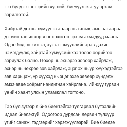
гэр бүлдээ тэнгэрийн хүслийг биелүүлэх агуу эрхэм
зорилготой.
Хайртай дотны хүмүүсээ араар нь тавьж, амь насаараа
дэнчин тавьж хорвоог орхисон эрхэм ахмадууд маань.
Одоо бид энэ итгэл, хүсэл тэмүүллийг арав дахин
нэмэгдүүлж, хайртай хүмүүсийнхээ төлөө өөрийгөө
зориулах болно. Нөхөр нь эхнэрээ зөвөөр хайрлаж,
эхнэр нь нөхрөө зөв хайрлаж, эцэг эх нь үр хүүхэдтэйгээ
зөв харьцаж, үр хүүхэд нь эцэг эхээ зөвөөр хүндэлж,
эмээ өвөө хоёрыг нандигнан хайрлана. Ийнхүү гурван
үеийн хаант улсын уламжлал тогтоно.
Гэр бүл зүгээр л бие биентэйгээ тулгарвал бүтээлийн
идеал биелэхгүй. Одоогоор дурдсан дөрвөн түлхүүр
үгийг санаж, тэдгээрийг хэрэгжүүлээрэй. Бие биедээ