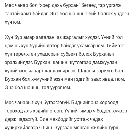
Мөс чанар бол “хоёр дахь бурхан” бөгөөд тэр үргэлж
тантай хамт байдаг. Энэ бол шашныг бий болгох үндсэн
хүч юм.
Хүн бүр амар амгалан, аз жаргалыг хүсдэг. Үүний гол
цөм нь хүн бүрийн дотор байдаг ухамсар юм. Тиймээс
хүн төрөлхтөн ухамсрын субьект болох Бурханыг
эрэлхийлдэг. Бурхан шашин шүтлэгээр дамжуулан
хүний ​​мөс чанарт хандаж ирсэн. Шашны зорилго бол
Бурхан бол хүмүүний эзэн мөн гэдгийг заах явдал юм.
Энэ бол шашны гол үүрэг юм.
Мөс чанарыг хүн бүтээгээгүй. Биднийг энэ хорвоод
төрөхөд аль хэдийн өгсөн. Үүнийг ямар ч бодол, хүчээр
дарж чадахгүй. Бие махбодийг устгаж чадах
хүчирхийллээр ч биш. Зургаан мянган жилийн турш