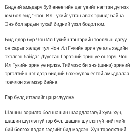
Бидний амьдарч буй өнөөгийн цаг үеийг нэгтгэн дүгнэх
юм бол бид “Чэон Ил Гүкийг угтан авах эринд” байна.
Энэ бол ардын тухай бидний үзэл бодол юм.
Бид өдөр бүр Чон Ил Гүкийн тэнгэрийн тооллын дагуу
он сарыг хэлдэг тул Чон Ил Гүкийн эрин үе аль хэдийн
эхэлсэн байдаг. Дууссан Гэрээний эрин үе өнгөрч, Чон
Ил Гукийн эрин үе ирлээ. Тиймээс би энэ (шинэ) эриний
эргэлтийн цэг дээр бидний бэхжүүлэх ёстой амьдралаа
товчлон хэлмээр байна.
Гэр бүлд итгэлийг цэцэглүүлнэ
Шашны зорилго бол шашин шаардлагагүй хувь хүн,
шашин шүтлэггүй гэр бүл, шашин шүтлэггүй нийгмийг
бий болгох явдал гэдгийг бид мэдсэн. Хүн төрөлхтний