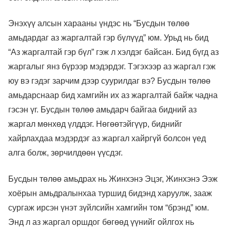
Энэхүү алсын харааны үндэс нь “Бусдын төлөө
амьдардаг аз жаргалтай гэр бүлүүд” юм. Урьд нь бид
“Аз жаргалтай гэр бүл” гэж л хэлдэг байсан. Бид бүгд аз
жаргалыг янз бүрээр мэдэрдэг. Тэгэхээр аз жаргал гэж
юу вэ гэдэг зарчим дээр суурилдаг вэ? Бусдын төлөө
амьдарснаар бид хамгийн их аз жаргалтай байж чадна
гэсэн үг. Бусдын төлөө амьдарч байгаа бидний аз
жаргал мөнхөд үлддэг. Нөгөөтэйгүүр, биднийг
хайрлахдаа мэдэрдэг аз жаргал хайргүй болсон үед
алга болж, зөрчилдөөн үүсдэг.
Бусдын төлөө амьдрах нь Жинхэнэ Эцэг, Жинхэнэ Ээж
хоёрын амьдралынхаа туршид бидэнд харуулж, зааж
сургаж ирсэн үнэт зүйлсийн хамгийн том “брэнд” юм.
Энд л аз жаргал оршдог бөгөөд үүнийг ойлгох нь