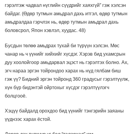
гэрэлтэж чадвал нүглийн сүүдрийг хаяхгүй” гэж хэлсэн
байдаг. (Өдөр тутмын амьдрал дахь итгэл, өдөр тутмын
амьдралдаа гэрчлэх нь, өдөр тутмын амьдрал дахь
боловсрол, Япон хэвлэл, хуудас. 48)
Бусдын төлөө амьдрах тухай би түрүүн хэлсэн. Мөс
чанар нь ч үүнийг хийхийг хүсдэг. Хэрэв бид ухамсрын
дуу хоолойгоор амьдарвал эцэст нь гэрэлтэх болно. Ах,
эгч нараа эргэн тойрондоо харах нь нүд гялбам биш
гэж үү? Бидний эргэн тойронд 360 градусыг гэрэлтүүлж,
хүн бүр бидэнтэй ойртохыг хүсдэг гэрэлтүүлэгч
болцгооё.
Хэцүү байдалд орохдоо бид үүнийг тэнгэрийн заяаны
үүднээс харах ёстой.