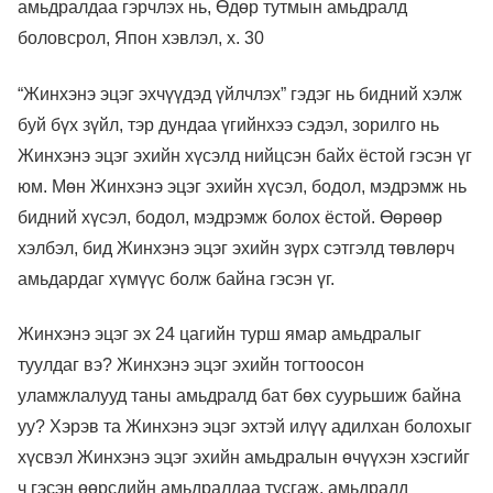
амьдралдаа гэрчлэх нь, Өдөр тутмын амьдралд
боловсрол, Япон хэвлэл, х. 30
“Жинхэнэ эцэг эхчүүдэд үйлчлэх” гэдэг нь бидний хэлж
буй бүх зүйл, тэр дундаа үгийнхээ сэдэл, зорилго нь
Жинхэнэ эцэг эхийн хүсэлд нийцсэн байх ёстой гэсэн үг
юм. Мөн Жинхэнэ эцэг эхийн хүсэл, бодол, мэдрэмж нь
бидний хүсэл, бодол, мэдрэмж болох ёстой. Өөрөөр
хэлбэл, бид Жинхэнэ эцэг эхийн зүрх сэтгэлд төвлөрч
амьдардаг хүмүүс болж байна гэсэн үг.
Жинхэнэ эцэг эх 24 цагийн турш ямар амьдралыг
туулдаг вэ? Жинхэнэ эцэг эхийн тогтоосон
уламжлалууд таны амьдралд бат бөх суурьшиж байна
уу? Хэрэв та Жинхэнэ эцэг эхтэй илүү адилхан болохыг
хүсвэл Жинхэнэ эцэг эхийн амьдралын өчүүхэн хэсгийг
ч гэсэн өөрсдийн амьдралдаа тусгаж, амьдралд