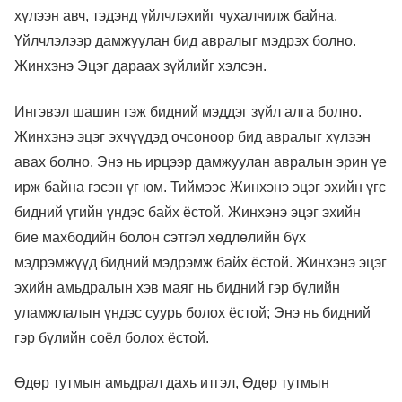
хүлээн авч, тэдэнд үйлчлэхийг чухалчилж байна.
Үйлчлэлээр дамжуулан бид авралыг мэдрэх болно.
Жинхэнэ Эцэг дараах зүйлийг хэлсэн.
Ингэвэл шашин гэж бидний мэддэг зүйл алга болно.
Жинхэнэ эцэг эхчүүдэд очсоноор бид авралыг хүлээн
авах болно. Энэ нь ирцээр дамжуулан авралын эрин үе
ирж байна гэсэн үг юм. Тиймээс Жинхэнэ эцэг эхийн үгс
бидний үгийн үндэс байх ёстой. Жинхэнэ эцэг эхийн
бие махбодийн болон сэтгэл хөдлөлийн бүх
мэдрэмжүүд бидний мэдрэмж байх ёстой. Жинхэнэ эцэг
эхийн амьдралын хэв маяг нь бидний гэр бүлийн
уламжлалын үндэс суурь болох ёстой; Энэ нь бидний
гэр бүлийн соёл болох ёстой.
Өдөр тутмын амьдрал дахь итгэл, Өдөр тутмын