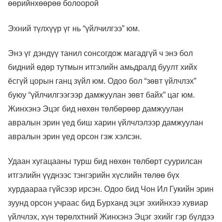
өөрийнхөөрөө болоорой
Эхний түлхүүр үг нь “үйлчилгээ” юм.
Энэ үг дэндүү танил сонсогдож магадгүй ч энэ бол
бидний өдөр тутмын итгэлийн амьдралд буулт хийх
ёсгүй цорын ганц зүйл юм. Одоо бол “зөвт үйлчлэх”
буюу “үйлчилгээгээр дамжуулан зөвт байх” цаг юм.
Жинхэнэ Эцэг бид нөхөн төлбөрөөр дамжуулан
авралын эрин үед биш харин үйлчлэлээр дамжуулан
авралын эрин үед орсон гэж хэлсэн.
Удаан хугацааны турш бид нөхөн төлбөрт суурилсан
итгэлийн үүднээс тэнгэрийн хүслийн төлөө бүх
хурдаараа гүйсээр ирсэн. Одоо бид Чон Ил Гукийн эрин
зуунд орсон учраас бид Бурханд эцэг эхийнхээ хувиар
үйлчлэх, хүн төрөлхтний Жинхэнэ Эцэг эхийг гэр бүлдээ