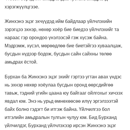
хэрэгжүүлцгээе.
Жинхэнэ эцэг эхчүүдэд ийм байдлаар үйлчлэхийн
зэрэгцээ эхнэр, нөхөр хоёр бие биедээ үйлчлэхийг та
нараас гэр орондоо үнэлээсэй гэж хүсэж байна.
Мэдрэмж, хүсэл, мөрөөдлөө бие биетэйгээ хуваалцаж,
бусдын нүдээр бодож, бусдын сайн сайхны төлөө
амьдрах ёстой.
Бурхан ба Жинхэнэ эцэг эхийг гэртээ угтан авах үндэс
нь эхнэр нөхөр хоёулаа бусдын оронд өөрсдийгөө
тавьж, тэдний үгийн цаана юу байгааг ойлгохыг хичээх
явдал юм. Энэ нь урьд өмнөхөөсөө илүү эргэлзээтэй
байх болно гэдэгт би итгэж байна. Үйлчилгээ бол
итгэлийн амьдралын тулгын чулуу юм. Бид Бурханд
үйлчилдэг, Бурханд үйлчлэхээр ирсэн Жинхэнэ эцэг