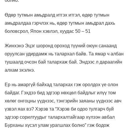
болно.”
Өдөр тутмын амьдралд итгэх итгэл, өдөр тутмын
амьдралдаа гэрчлэх нь, өдөр тутмын амьдрал дахь
боловсрол, Япон хэвлэл, хуудас 50 – 51
Жинхэнэ Эцэг шоронд ороход түүний оюун санаанд
оруулсан удирдамж нь талархал байв. Та ямар ч албан
тушаалд очсон бай талархаж бай. Эндээс л дараагийн
алхам эхэлнэ.
Ер нь амаргүй байхад талархах гэж оролдох үе олон
байдаг. Гэхдээ бид эдгээр нөхцөл байдлыг илүү том
хөлөг онгоцны үүднээс, тэнгэрийн заяаны үүднээс авч
үзвэл яах вэ? Хэрэв та “Хэрэв би одоо тулгарч буй
эдгээр сорилтуудыг талархалтайгаар хүлээн авбал
Бурханы хүсэл улам урагшлах болно” гэж бодож