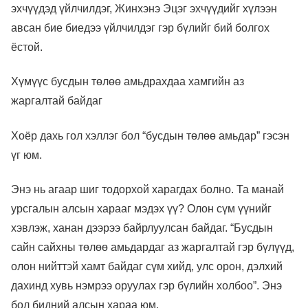
эхчүүдэд үйлчилдэг, Жинхэнэ Эцэг эхчүүдийг хүлээн
авсан бие биедээ үйлчилдэг гэр бүлийг бий болгох
ёстой.
Хүмүүс бусдын төлөө амьдрахдаа хамгийн аз
жаргалтай байдаг
Хоёр дахь гол хэллэг бол “бусдын төлөө амьдар” гэсэн
үг юм.
Энэ нь агаар шиг тодорхой харагдах болно. Та манай
урсгалын алсын харааг мэдэх үү? Олон сүм үүнийг
хэвлэж, ханан дээрээ байрлуулсан байдаг. “Бусдын
сайн сайхны төлөө амьдардаг аз жаргалтай гэр бүлүүд,
олон нийттэй хамт байдаг сүм хийд, улс орон, дэлхий
дахинд хувь нэмрээ оруулах гэр бүлийн холбоо”. Энэ
бол бидний алсын хараа юм.