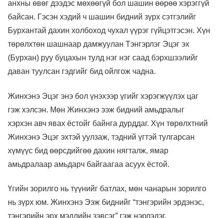
анхны өвөг дээдэс мөхөөгүй бол шашин өөрөө хэрэггүй
байсан. Гэсэн хэдий ч шашин бидний зүрх сэтгэлийг
Бурхантай дахин холбоход чухал үүрэг гүйцэтгэсэн. Хүн
төрөлхтөн шашнаар дамжуулан Тэнгэрлэг Эцэг эх
(Бурхан) руу буцахын тулд нэг нэг саад бэрхшээлийг
даван туулсан гэдгийг бид ойлгож чадна.
Жинхэнэ Эцэг энэ бол үнэхээр үгийг хэрэгжүүлэх цаг
гэж хэлсэн. Мөн Жинхэнэ ээж бидний амьдралыг
хэрхэн авч явах ёстойг байнга дурддаг. Хүн төрөлхтний
Жинхэнэ Эцэг эхтэй уулзаж, тэдний үгтэй тулгарсан
хүмүүс бид өөрсдийгөө дахин нягталж, ямар
амьдралаар амьдарч байгаагаа асуух ёстой.
Үгийн зорилго нь түүнийг батлах, мөн чанарын зорилго
нь зүрх юм. Жинхэнэ Ээж биднийг “тэнгэрийн эрдэнэс,
тэнгэрийн эрх мэдлийн зэвсэг” гэж нэрлэдэг.