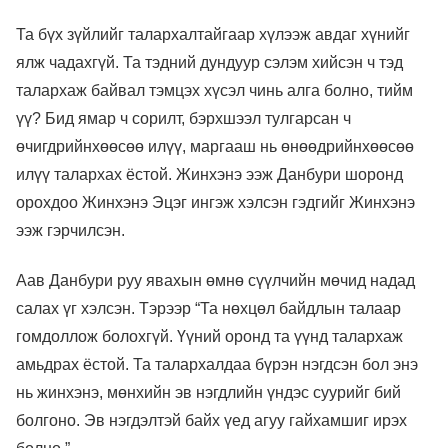
Та бүх зүйлийг талархалтайгаар хүлээж авдаг хүнийг
ялж чадахгүй. Та тэдний дундуур сэлэм хийсэн ч тэд
талархаж байвал тэмцэх хүсэл чинь алга болно, тийм
үү? Бид ямар ч сорилт, бэрхшээл тулгарсан ч
өчигдрийнхөөсөө илүү, маргааш нь өнөөдрийнхөөсөө
илүү талархах ёстой. Жинхэнэ ээж Данбури шоронд
орохдоо Жинхэнэ Эцэг ингэж хэлсэн гэдгийг Жинхэнэ
ээж гэрчилсэн.
Аав Данбури руу явахын өмнө сүүлчийн мөчид надад
салах үг хэлсэн. Тэрээр “Та нөхцөл байдлын талаар
гомдоллож болохгүй. Үүний оронд та үүнд талархаж
амьдрах ёстой. Та талархалдаа бүрэн нэгдсэн бол энэ
нь жинхэнэ, мөнхийн эв нэгдлийн үндэс суурийг бий
болгоно. Эв нэгдэлтэй байх үед агуу гайхамшиг ирэх