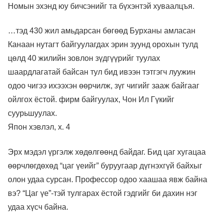
Номын эхэнд юу бичсэнийг та бүхэнтэй хуваалцъя.
…тэд 430 жил амьдарсан бөгөөд Бурханы амласан
Канаан нутагт байгуулагдах эрин зуунд орохын тулд
цөлд 40 жилийн зовлон зүдгүүрийг туулах
шаардлагатай байсан тул бид ивээн тэтгэгч луужин
одоо чигээ ихээхэн өөрчилж, зүг чигийг зааж байгааг
ойлгох ёстой. фирм байгуулах, Чон Ил Гүкийг
суурьшуулах.
Япон хэвлэл, х. 4
Эрх мэдэл үргэлж хөдөлгөөнд байдаг. Бид цаг хугацаа
өөрчлөгдөхөд “цаг үеийг” буруугаар дүгнэхгүй байхыг
олон удаа сурсан. Профессор одоо хаашаа явж байна
вэ? “Цаг үе”-тэй тулгарах ёстой гэдгийг би дахин нэг
удаа хүсч байна.