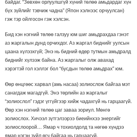
байдаг. “Зөвхөн орлуулшгүй хүний ​​төлөө амьдардаг хүн
бүх зүйлийг тэвчиж чадна” (Япон хэлнээс орчуулсан)
гэж тэр ойлгосон гэж хэлсэн.
Бид хэн нэгний төлөө галзуу юм шиг амьдрахдаа гэнэт
аз жаргалын дунд орчихдог. Аз жаргал биднийг уулсын
цаана хүлээхгүй; Энэ нь бидний өдөр тутмын амьдралд
биднийг хүлээж байна. Аз жаргалыг олж авахад
хэрэгтэй гол хэллэг бол “бусдын төлөө амьдрах” юм.
Өөр өнцгөөс харвал (амь насаа) золиослож байгаа мэт
санагдаж магадгүй. Энэ төрлийн аз жаргалыг
“золиослол” гэдэг үггүйгээр хийж чадахгүй нь гарцаагүй.
Өөр хэн нэгний төлөө цаг заваа зориул. Мөнгө
золиослох. Хичээл зүтгэлээрээ биеийнхээ энергийг
золиослоорой… Ямар ч тохиолдолд та нөгөө хүндээ
ямар нэгэн зүйл өгч байгаа нь гарцаагүй.