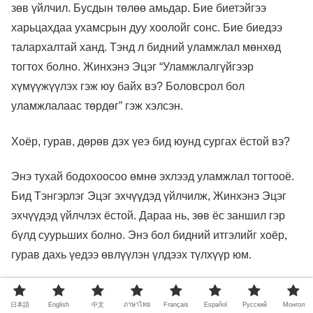
зөв үйлчил. Бусдын төлөө амьдар. Бие биетэйгээ
харьцахдаа ухамсрын дуу хоолойг сонс. Бие биедээ
талархалтай ханд. Тэнд л бидний уламжлал мөнхөд
тогтох болно. Жинхэнэ Эцэг “Уламжлалгүйгээр
хүмүүжүүлэх гэж юу байх вэ? Боловсрол бол
уламжлалаас төрдөг” гэж хэлсэн.
Хоёр, гурав, дөрөв дэх үеэ бид юунд сургах ёстой вэ?
Энэ тухай бодохоосоо өмнө эхлээд уламжлал тогтооё.
Бид Тэнгэрлэг Эцэг эхчүүдэд үйлчилж, Жинхэнэ Эцэг
эхчүүдэд үйлчлэх ёстой. Дараа нь, зөв ​​ёс заншил гэр
бүлд суурьших болно. Энэ бол бидний итгэлийг хоёр,
гурав дахь үедээ өвлүүлэн үлдээх түлхүүр юм.
Одоо бол гэр бүл, бидний итгэлийн амьдралд тогтсон,
日本語
English
中文
ภาษาไทย
Français
Español
Pусский
Монгол
өвлөгдөх ёстой уламжлалууд шинээр бий болж буй