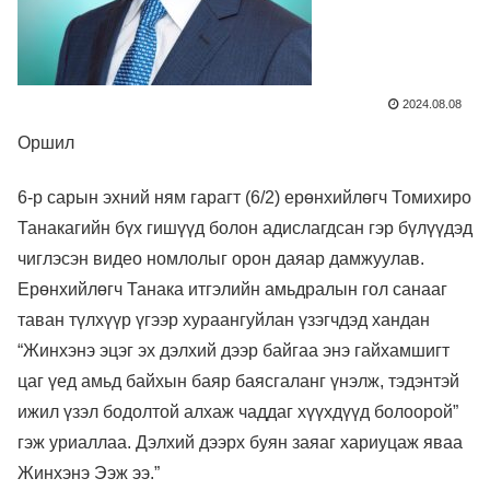
2024.08.08
Оршил
6-р сарын эхний ням гарагт (6/2) ерөнхийлөгч Томихиро
Танакагийн бүх гишүүд болон адислагдсан гэр бүлүүдэд
чиглэсэн видео номлолыг орон даяар дамжуулав.
Ерөнхийлөгч Танака итгэлийн амьдралын гол санааг
таван түлхүүр үгээр хураангуйлан үзэгчдэд хандан
“Жинхэнэ эцэг эх дэлхий дээр байгаа энэ гайхамшигт
цаг үед амьд байхын баяр баясгаланг үнэлж, тэдэнтэй
ижил үзэл бодолтой алхаж чаддаг хүүхдүүд болоорой”
гэж уриаллаа. Дэлхий дээрх буян заяаг хариуцаж яваа
Жинхэнэ Ээж ээ.”