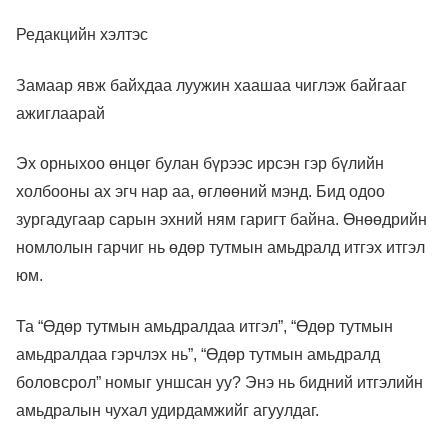
Редакцийн хэлтэс
Замаар явж байхдаа луужин хаашаа чиглэж байгааг
ажиглаарай
Эх орныхоо өнцөг булан бүрээс ирсэн гэр бүлийн
холбооны ах эгч нар аа, өглөөний мэнд. Бид одоо
зургадугаар сарын эхний ням гаригт байна. Өнөөдрийн
номлолын гарчиг нь өдөр тутмын амьдралд итгэх итгэл
юм.
Та “Өдөр тутмын амьдралдаа итгэл”, “Өдөр тутмын
амьдралдаа гэрчлэх нь”, “Өдөр тутмын амьдралд
боловсрол” номыг уншсан уу? Энэ нь бидний итгэлийн
амьдралын чухал удирдамжийг агуулдаг.