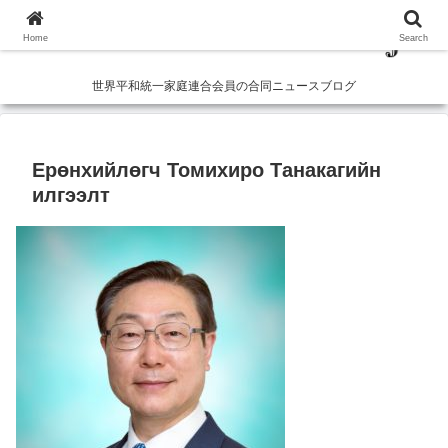
Home
Search
世界平和統一家庭連合会員の合同ニュースブログ
Ерөнхийлөгч Томихиро Танакагийн
илгээлт