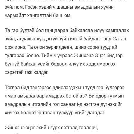
зүйл юм. Гэсэн хэдий ч шашны амьдралын хүчин
чармайлт хангалттай биш юм.
Та гэр бүлтэй бол ганцаараа байхаасаа илүү хамгаалах
зүйл, алдахыг хүсдэггүй зүйл ихтэй байдаг. Тэнд Сатан
орж ирнэ. Та олон зөрчилдөөн, шинэ сорилтуудтай
тулгарах болно. Тийм ч учраас Жинхэнэ Эцэг бид гэр
бүлгүй байсан үеийг бодвол илүү их хөдөлмөрлөх
хэрэгтэй гэж хэлдэг.
Тэгвэл бид тэнгэрээс адислагдахын тулд гэр бүлээрээ
ямар амьдралаар амьдрах ёстой вэ? Би өдөр тутмын
амьдралын итгэлийн гол санааг t-д нэгтгэн дүгнэхийг
хичээх болнотэр таван түлхүүр үгийг дагадаг.
Жинхэнэ эцэг эхийн зүрх сэтгэлд төвлөрч,