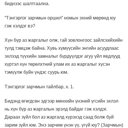
биднээс шалтгаална.
“Тэнгэрлэг зарчмын оршил” номын эхний мөрөнд юу
гэж хэлдэг вэ?
Хүн бүр аз жаргалыг олж, гай зовлонгоос зайлсхийхийн
тулд тэмцэж байна. Хувь хүмүүсийн энгийн асуудлаас
эхлээд түүхийн замналыг бүрдүүлдэг агуу үйл явдлууд
хүртэл хүн төрөлхтний улам их аз жаргалыг хүсэн
тэмүүлж буйн үндэс суурь юм.
Тэнгэрлэг зарчмын тайлбар, х. 1.
Бидэнд өгөгдсөн эдгээр мөнхийн үнэний үгсийн эхлэл
нь хүн бүр аз жаргалын эрэлд байдаг гэж хэлдэг.
Дараах зүйл бол аз жаргалд хүрэхэд саад болж буй
зарим зүйл юм. Энэ зарчим үнэн үү, үгүй ​​юу? (Зарчмын)