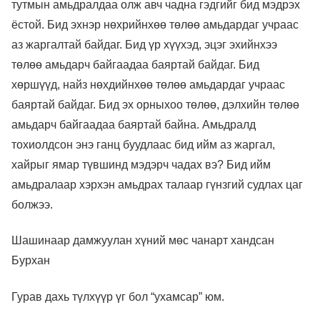
тутмын амьдралдаа олж авч чадна гэдгийг бид мэдрэх
ёстой. Бид эхнэр нөхрийнхөө төлөө амьдардаг учраас
аз жаргалтай байдаг. Бид үр хүүхэд, эцэг эхийнхээ
төлөө амьдарч байгаадаа баяртай байдаг. Бид
хөршүүд, найз нөхдийнхөө төлөө амьдардаг учраас
баяртай байдаг. Бид эх орныхоо төлөө, дэлхийн төлөө
амьдарч байгаадаа баяртай байна. Амьдралд
тохиолдсон энэ ганц буудлаас бид ийм аз жаргал,
хайрыг ямар түвшинд мэдэрч чадах вэ? Бид ийм
амьдралаар хэрхэн амьдрах талаар гүнзгий судлах цаг
болжээ.
Шашинаар дамжуулан хүний ​​мөс чанарт хандсан
Бурхан
Гурав дахь түлхүүр үг бол “ухамсар” юм.