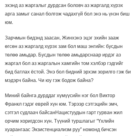
эхэнд аз жаргалыг дурдсан боловч аз жаргалд хүрэх
арга замыг санал болгож чадахгүй бол энэ нь үнэн биш
юм.
Зарчмын бидэнд заасан, Жинхэнэ эцэг эхийн зааж
өгсөн аз жаргалд хүрэх зам бол маш энгийн: бусдын
төлөө амьдар. Бусдын төлөө амьдарснаар ирдэг аз
жаргал бол аз жаргалын хамгийн том хэлбэр гэдгийг
бид батлах ёстой. Энэ бол бидний эрхэм зорилго гэж би
мэдэрч байна. Чи юу гэж бодож байна?
Миний байнга дурддаг хүмүүсийн нэг бол Виктор
Франкл гэдэг еврей хүн юм. Тэрээр сэтгэцийн эмч,
сэтгэл судлаач байсанНацистуудын гарт гурван жил
орчим хоригдсон хүн. Түүний туршлагыг “Үхлийн
хуарангаас Экзистенциализм руу” номонд бичсэн