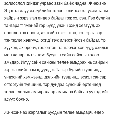
золиослол хийдэг учраас эзэн байж чадна. Жинхэнэ
Эцэг та илүү их зүйлийн төлөө золиослох тусам таны
хайрын зэрэглэл өндөр байдаг гэж хэлсэн. Гэр бүлийн
тангарагт “Манай гэр бүлд үнэнч охид хөвгүүд, эх
орондоо эх оронч, дэлхийн гэгээнтэн, тэнгэр газар
тэнгэрлэг хөвгүүд, охид” гэж илэрхийлсэн байдаг. Үр
хүүхэд, эх оронч, гэгээнтэн, тэнгэрлэг хөвгүүд, охидын
мөн чанар нь нэг юм: бусдын сайн сайхны төлөө
амьдар. Илүү сайн сайхны төлөө амьдрах нь хайрын
зэрэглэлийг нэмэгдүүлдэг. Та гэр бүлийн түвшинд,
үндэсний хэмжээнд, дэлхийн түвшинд, эсвэл сансар
огторгуйн түвшинд, тэр дундаа сүнсний ертөнцөд
золиослолын амьдралаар амьдарч байсан уу гэдгийг
асуух болно.
Жинхэнэ аз жаргалыг бусдын төлөө амьдарч, өдөр