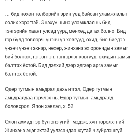
… бид нөхөн төлбөрийн эрин үед байсан уламжлалыг
солих хэрэгтэй. Энэхүү шинэ уламжлал нь бид
тэнгэрийн хаант улсад үүрд мөнхөд дагах болно. Бид
гэр бүлд төвлөрч, үнэнч үр хөвгүүд, охид, бие биедээ
үнэнч үнэнч эхнэр, нөхөр, жинхэнэ эх орончдын замыг
бий болгож, гэгээнтэн, тэнгэрлэг хөвгүүд, охидын замыг
бэлтгэх ёстой. Бид дэлхий дээр эдгээр арга замыг
бэлтгэх ёстой.
Өдөр тутмын амьдрал дахь итгэл, Өдөр тутмын
амьдралдаа гэрчлэх нь, Өдөр тутмын амьдралд
боловсрол, Япон хэвлэл, х. 52
Олон ахмад гэр бүл энэ үгийг мэдэж, хүн төрөлхтний
Жинхэнэ эцэг эхтэй уулзсандаа юутай ч зүйрлэшгүй