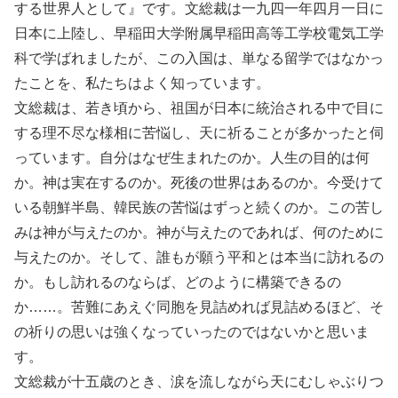
する世界人として』です。文総裁は一九四一年四月一日に
日本に上陸し、早稲田大学附属早稲田高等工学校電気工学
科で学ばれましたが、この入国は、単なる留学ではなかっ
たことを、私たちはよく知っています。
文総裁は、若き頃から、祖国が日本に統治される中で目に
する理不尽な様相に苦悩し、天に祈ることが多かったと伺
っています。自分はなぜ生まれたのか。人生の目的は何
か。神は実在するのか。死後の世界はあるのか。今受けて
いる朝鮮半島、韓民族の苦悩はずっと続くのか。この苦し
みは神が与えたのか。神が与えたのであれば、何のために
与えたのか。そして、誰もが願う平和とは本当に訪れるの
か。もし訪れるのならば、どのように構築できるの
か……。苦難にあえぐ同胞を見詰めれば見詰めるほど、そ
の祈りの思いは強くなっていったのではないかと思いま
す。
文総裁が十五歳のとき、涙を流しながら天にむしゃぶりつ