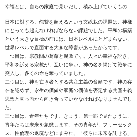
幸福とは、自らの家庭で見いだし、積み上げていくもの
日本に対する、怨讐を超えるという文総裁の課題は、神様
にとっても超えなければならない課題でした。平和の構築
という大きな目標の前には、日本レベルにとどまらない、
世界レベルで直面する大きな障害があったからです。
一つ目は、宗教間の葛藤と腐敗です。人々の幸福を説き、
平和を訴える宗教が、互いに争い、神の名を掲げて戦争に
突入し、多くの命を奪っていました。
二つ目は、神を亡き者とする共産主義の台頭です。神の存
在を認めず、永生の価値や家庭の価値を否定する共産主義
思想と真っ向から向き合っていかなければなりませんでし
た。
三つ目は、青年たちです。きょう、第一部で見たように、
青年たちは未来を象徴します。その青年が、フリーセック
ス、性倫理の退廃などにまみれ、「彼らに未来を託せる」