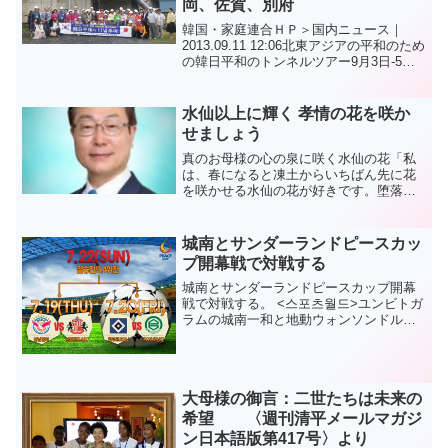
岡、佐賀、別府
韓国・家庭連合ＨＰ＞国内ニュース｜
2013.09.11 12:06北東アジアの平和のため
の韓日平和のトンネルツアー9月3日-5日
福岡、佐賀、別府第1回日韓平和のトンネ
ルツアーを釜山広域市平和大使主催で43
人が行ってきました。このツアーの動
水仙以上に輝く 孝情の花を咲か
機...
せましょう
真のお母様の心の泉に咲く水仙の花「私
は、春になると凍土からいちばん先に花
を咲かせる水仙の花が好きです。堕落に
よって、困難で苦痛の多い人類歴史を見
詰められる天の父母様の心を、どのよう
にして慰めてさしあげるかを、この水仙
城南とサンダーランドピースカッ
を通じて読み取っています...
プ開幕戦で対戦する
城南とサンダーランドピースカップ開幕
戦で対戦する。 <스포츠월드>ユンビトガ
ラムの城南一和と地動ウォンソンドルレ
ンドゥガ国際クラブサッカー大会の新し
い章を開いて、人類平和の大祭典に席を
占めた2012ピースカップ水原（スウォ
ン） "の開幕戦で...
大母様の御言：二世たちは未来の
希望 〈週刊清平メールマガジ
ン日本語版第417号〉より