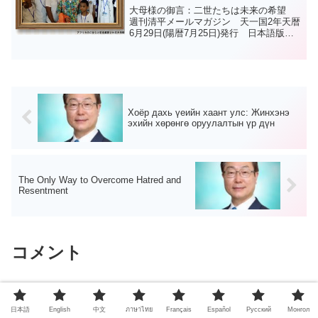
大母様の御言：二世たちは未来の希望
週刊清平メールマガジン 天一国2年天暦
6月29日(陽暦7月25日)発行 日本語版第
417号より天宙清平修錬苑<アフリカ巡回
を通して見た希望>私が空港に到着したと
き、二世の夫婦が花束を持って迎えてく
れました...
Хоёр дахь үеийн хаант улс: Жинхэнэ
эхийн хөрөнгө оруулалтын үр дүн
The Only Way to Overcome Hatred and
Resentment
コメント
コメントを書き込む
日本語
English
中文
ภาษาไทย
Français
Español
Pусский
Монгол