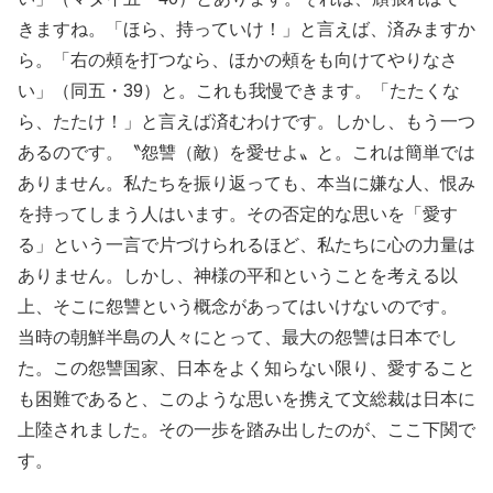
きますね。「ほら、持っていけ！」と言えば、済みますか
ら。「右の頰を打つなら、ほかの頰をも向けてやりなさ
い」（同五・39）と。これも我慢できます。「たたくな
ら、たたけ！」と言えば済むわけです。しかし、もう一つ
あるのです。〝怨讐（敵）を愛せよ〟と。これは簡単では
ありません。私たちを振り返っても、本当に嫌な人、恨み
を持ってしまう人はいます。その否定的な思いを「愛す
る」という一言で片づけられるほど、私たちに心の力量は
ありません。しかし、神様の平和ということを考える以
上、そこに怨讐という概念があってはいけないのです。
当時の朝鮮半島の人々にとって、最大の怨讐は日本でし
た。この怨讐国家、日本をよく知らない限り、愛すること
も困難であると、このような思いを携えて文総裁は日本に
上陸されました。その一歩を踏み出したのが、ここ下関で
す。