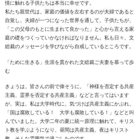
情に触れる子供たちは本当に幸せです。
私たち親世代は、家庭の価値を左右するのが夫婦であると
自覚し、夫婦が一つになった世界を通して、子供たちが、
「この父母のもとに生まれて良かった」と心から言える家
庭の礎をつくっていかなければなりません。私も日々、文
総裁のメッセージを学びながら自戒しているところです。
「ために生きる」生涯を貫かれた文総裁ご夫妻を慕って歩
む
きょうは、皆さんの前で偉そうに、「神様を否定する共産
主義、霊界を否定する共産主義」などと言ってはいます
が、実は、私は大学時代に、気づけば共産主義にかぶれ、
「国は腐敗している！ 大学も腐敗している！」などと叫
んでいました。大学二年の夏に統一原理に触れて、キリス
ト教を学ぶようになり、昼間は共産主義、夜はキリスト
教、そんな雰囲気で過ごしたのです。