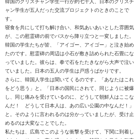
韓国のクリスチャン学生一行が約七十人、日本のクリスチ
ャン学生が五人だった交流プロジェクトのときのことで
す。
寝食を共にして打ち解け合い、和気あいあいとした雰囲気
が、この慰霊碑の前でバスから降り立つと一変しました。
韓国の学生たちが皆、「アイゴー、アイゴー」と泣き始め
たのです。慰霊碑の周辺は小石が敷き詰められた石畳にな
っていました。彼らは、拳で石をたたきながら大声で泣い
ていました。日本の五人の学生は戸惑うばかりです。
さらに、韓国人学生は聞いてくるのです。「あなたはこれ
をどう思う」と。「日本の国民にされて、同じように被爆
し、同じ痛みを受けているのに、どうして朝鮮人はここな
んだ！ どうして日本人は、あの広い公園の中なんだ！」
と。そのように言われるのは分かっていましたが、受け止
めるのは大変なことでした。
私たちは、広島でこのような衝撃を受けて、下関に到着し