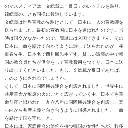
のマスメディアは、文総裁に「反日」のレッテルを貼り、
韓総裁のことも同様に報道しています。
文総裁は世界宣教の先駆けとして、日本に一人の宣教師を
送られました。最初の宣教国に日本を選ばれたのです。当
時は国交がなかったので、簡単には入国できません。その
日本に、命を懸けて向かうように諭して送られたのが、崔
奉春先生、日本名で西川勝先生です。貧しい環境の中で韓
国の教会員たちが借金をして宣教費用をつくり、日本に送
り出してくださいました。もし、文総裁が反日であれば、
このようにされるでしょうか。
そして、日本に国際勝共連合を創設されました。世界中に
共産革命が燎原の火のごとく広がっていく中、日本でも革
命前夜と思われた一九六八年に国際勝共連合を創設し、真
っ向から共産主義と向き合うように指導されました。「命
を懸けて国を守れ」と。
日本には、家庭連合の信仰を持つ韓国の女性たちが、数多