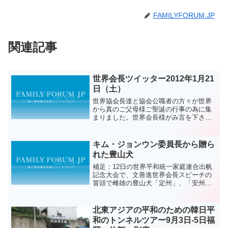
FAMILYFORUM.JP
関連記事
世界会長ツイッター2012年1月21
日（土）
世界協会長達と協会公職者の方々が世界
から真のご父母様ご聖誕の行事の為に集
まりました。世界会長様がみ言を下さっ
ていらっしゃいます＾＾
キム・ジョンウン委員長から贈ら
れた豊山犬
補足：12日の世界平和統一家庭連合出帆
記念大会で、文善進世界会長スピーチの
冒頭で雌雄の豊山犬「定州」、「安州」
の話題がありました。二匹の犬は、2013
年の基元節にキム・ジョンウン委員長か
ら贈られたものです。北朝鮮から豊山犬
北東アジアの平和のための韓日平
が贈られた事例は二...
和のトンネルツアー9月3日-5日福