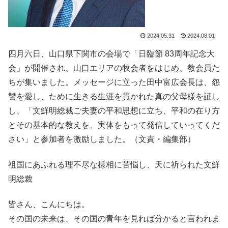
2024.05.31
2024.08.01
四月六日、山口県下関市の会場で「日臨節 83周年記念大
会」が開催され、山口エリアの牧会者をはじめ、教会員た
ちが集いました。メッセージに立った田中富広会長は、怨
讐を愛し、ために生きる生涯を貫かれた真の父母様を証し
し、「文鮮明総裁ご夫妻の平和思想に立ち、平和の在り方
とその基本的な教えを、実体をもって発信していってくだ
さい」と参加者を激励しました。（文責・編集部）
祖国にあふれる理不尽な様相に苦悩し、天に祈られた文鮮
明総裁
皆さん、こんにちは。
その国の未来は、その国の青年を見れば分かると言われま