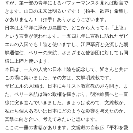
すが、第一部の青年によるパフォーマンスを見れば断言で
きます。山口の未来は明るいです！（拍手、歓声）希望し
かありません！（拍手）ありがとうございます。
日本は太平洋に浮かぶ島国で、どこから入っても「上陸」
という言葉が使われます。一五四九年に宣教に訪れたザビ
エルの入国でも上陸と使いますし、江戸幕府と交流した朝
鮮通信使、ペリーの来航、さまざまな使節団に対しても同
様に上陸と使います。
本日は、一人の人物の日本上陸を記念して、皆さんと共に
この場に集いました。その方は、文鮮明総裁です。
ザビエルの入国は、日本にキリスト教宣教の扉を開き、ま
た、ペリー来航は時の政権を揺さぶり、明治維新へと一直
線に突き進んでいきました。きょうは改めて、文総裁が、
私たち個人あるいは日本にどのような影響を与えたのか、
真摯に向き合い、考えてみたいと思います。
ここに一冊の書籍があります。文総裁の自叙伝『平和を愛