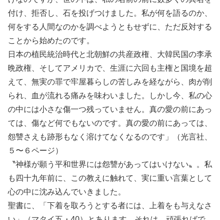
付け、拒否し、石を投げつけました。私が何を語るのか、
何をする人間なのかを調べようともせずに、ただ反対する
ことから始めたのです。
日本の植民統治時代と北朝鮮の共産政権、大韓民国の李承
晩政権、そしてアメリカで、生涯に六回も主権と国境を超
えて、無実の罪で牢屋暮らしの苦しみを経ながら、肉が削
られ、血が流れる痛みを味わいました。しかし今、私の心
の中には小さな傷一つ残っていません。真の愛の前にあっ
ては、傷など何でもないのです。真の愛の前にあっては、
怨讐さえも跡形もなく溶けてなくなるのです」（光言社、
５〜６ページ）
〝神様が願う平和世界には怨讐があってはいけない〟。私
も四十九年前に、この教えに触れて、実に重い言葉として
心の中に沈み込んでいきました。
聖書に、「下着を取ろうとする者には、上着をも与えなさ
い」（マタイ五・40）とあります。それは、頑張ればで