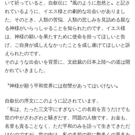
いて祈っていると、自叙伝に〝風のように忽然と〟と記さ
れているように、イエス様との劇的な出会いがありまし
た。そのとき、人類の苦悩、人類の悲しみを見詰める親な
る神様がいらっしゃることを知られたのです。イエス様
は、神様の願いを果たすために使命を担ってほしいと告
げ、ご自身が成しえなかったことを成し遂げてほしいと訴
えられたのです。
そのような出会いを背景に、文総裁の日本上陸への道は開
かれていきました。
〝神様が願う平和世界には怨讐があってはいけない〟
自叙伝の序文にこのように記されています。
「私は、たった三文字にすぎないこの名前を言うだけでも
世の中がざわざわと騒ぎだす、問題の人物です。お金も、
名誉も貪ることなく、ただ平和のみを語って生きてきただ
けなのですが、世の中は、私の名前の前に数多くの異名を