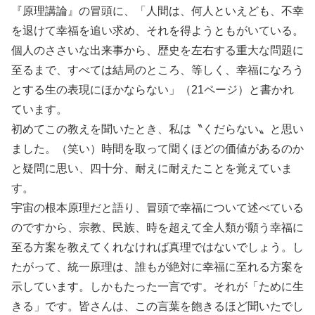
『原理講論』の冒頭に、「人間は、何人といえども、不幸
を退けて幸福を追い求め、それを得ようともがいている。
個人のささいな出来事から、歴史を左右する重大な問題に
至るまで、すべては結局のところ、等しく、幸福になろう
とする生の表現にほかならない」（21ページ）と書かれ
ています。
初めてこの教えを聞いたとき、私は〝くだらない〟と思い
ました。（笑い）時間を取って聞くほどの価値があるのか
と疑問に思い、四十分、耐えに耐えたことを覚えていま
す。
宇宙の根本原理だと語り、冒頭で幸福について述べている
のですから、宗教、民族、時を超えて全人類が願う幸福に
至る方案を教えてくれなければ真理ではないでしょう。し
たがって、統一原理は、誰もが絶対に幸福に至れる方案を
示しています。しかもたった一言です。それが「ために生
きる」です。皆さんは、この言葉を飽きるほど聞いたでし