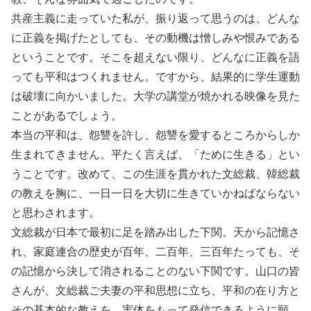
共産主義に走っていた私が、振り返って思うのは、どんな
に正義を掲げたとしても、その動機は憎しみや恨みである
ということです。そこを超えない限り、どんなに正義を語
っても平和はつくれません。ですから、結果的に学生運動
は破壊に向かいました。大学の講堂が焼かれる映像を見た
ことがあるでしょう。
本当の平和は、怨讐を許し、怨讐を愛するところからしか
生まれてきません。平たく言えば、「ために生きる」とい
うことです。改めて、この生涯を貫かれた文総裁、韓総裁
の教えを胸に、一日一日を大切に生きていかねばならない
と思わされます。
文総裁が日本で最初に足を踏み出した下関。天から記憶さ
れ、家庭連合の歴史が百年、二百年、三百年たっても、そ
の記憶から決して消されることのない下関です。山口の皆
さんが、文総裁ご夫妻の平和思想に立ち、平和の在り方と
その基本的な教えを、実体をもって発信できるように願