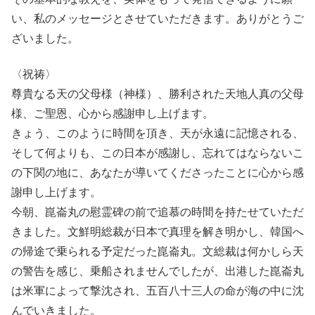
い、私のメッセージとさせていただきます。ありがとうご
ざいました。
〈祝祷〉
尊貴なる天の父母様（神様）、勝利された天地人真の父母
様、ご聖恩、心から感謝申し上げます。
きょう、このように時間を頂き、天が永遠に記憶される、
そして何よりも、この日本が感謝し、忘れてはならないこ
の下関の地に、あなたが導いてくださったことに心から感
謝申し上げます。
今朝、崑崙丸の慰霊碑の前で追慕の時間を持たせていただ
きました。文鮮明総裁が日本で真理を解き明かし、韓国へ
の帰途で乗られる予定だった崑崙丸。文総裁は何かしら天
の警告を感じ、乗船されませんでしたが、出港した崑崙丸
は米軍によって撃沈され、五百八十三人の命が海の中に沈
んでいきました。