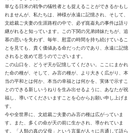
単なる日米の戦争の犠牲者とも捉えることができるかもし
れませんが、私たちは、神様が永遠に記憶され、そして、
文総裁ご夫妻の生涯路程の中で、必ず崑崙丸の事件は語り
継がれると知っています。この下関の兄弟姉妹たちが、追
慕の思いを失わず、毎年、慰霊の時間を持ち続けているこ
とを見ても、貴く価値ある命だったのであり、永遠に記憶
されると改めて思うのでございます。
この山口を、どうぞ天が記憶してください。ここにまかれ
た命の種が、そして、み言の種が、より大きく広がり、本
当の平和とは何か、本当の幸福とは何かを、実体で示すこ
とのできる新しいうねりを生み出せるように、あなたが祝
福し、導いてくださいますことを心からお願い申し上げま
す。
今や全世界に、文総裁ご夫妻のみ言の種は広がっていま
す。また、多くの命が天の前に生かされ、導かれていま
す。「人類の真の父母」という言葉が人々に共通して語ら