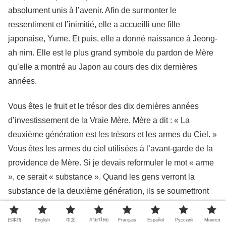
absolument unis à l’avenir. Afin de surmonter le
ressentiment et l’inimitié, elle a accueilli une fille
japonaise, Yume. Et puis, elle a donné naissance à Jeong-
ah nim. Elle est le plus grand symbole du pardon de Mère
qu’elle a montré au Japon au cours des dix dernières
années.
Vous êtes le fruit et le trésor des dix dernières années
d’investissement de la Vraie Mère. Mère a dit : « La
deuxième génération est les trésors et les armes du Ciel. »
Vous êtes les armes du ciel utilisées à l’avant-garde de la
providence de Mère. Si je devais reformuler le mot « arme
», ce serait « substance ». Quand les gens verront la
substance de la deuxième génération, ils se soumettront
sûrement. Cela doit être la fierté de maman. Elle a la ferme
conviction que le monde changera sûrement grâce à la
日本語
English
中文
ภาษาไทย
Français
Español
Pусский
Монгол