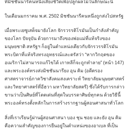
ที่มิชชันนารีคนหนึ่งเสี่ยงชีวิตเพื่อปลูกผลไม้ในลักษณะนี้
ในเดือนมกราคม พ.ศ. 2502 มิชชันนารีคนหนึ่งถูกส่งไปสหรัฐ
เมื่อพระเยซูเสด็จมายังโลก จักรวรรดิโรมันเป็นกำลังสำคัญ
ของโลก ปัจจุบัน ด้วยการมาถึงของพ่อแม่ที่แท้จริงของ
มนุษยชาติ สหรัฐฯ ก็อยู่ในตำแหน่งเดียวกับจักรวรรดิโรมัน
พระบิดาที่แท้จริงทรงอุทธรณ์และตรัสว่า “หากวิกฤตของ
อเมริกาไม่สามารถแก้ไขได้ เกาหลีก็จะถูกทำลาย” (หน้า 147)
และพระองค์ทรงส่งมิชชันนารียง อุน คิม (อดีตรอง
ศาสตราจารย์ภาควิชาสังคมสงเคราะห์ วิทยาลัยมนุษยศาสตร์
และวิทยาศาสตร์ที่อีฮวา มหาวิทยาลัยสตรี) ซึ่งได้รับการกล่าว
ขานว่าเป็นศิษย์ที่โดดเด่นที่สุดในบรรดาศิษย์ทุกคน ด้วยวิธีนี้
พระองค์ทรงตั้งหลักในการสร้างรากฐานผู้สอนศาสนาทั่วโลก
สิ่งที่เราเรียนรู้ผ่านผู้สอนศาสนา บอง ชุน ชอย และยัง อุน คิม
คือความสำคัญของการยืนอยู่ในตำแหน่งของอาเบล ที่เป็น