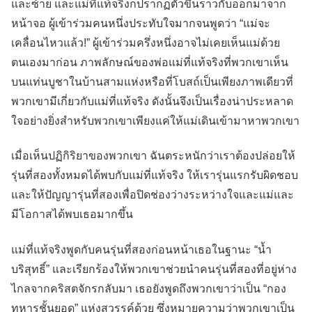
และซ้าย และแม่ที่แท้จริงก็ปรากฏตัวขึ้นราวกับออกมาจาก
หน้าจอ ผู้เข้าร่วมคนหนึ่งประทับใจมากจนพูดว่า “แม่จะ
เคลื่อนไหวแล้ว!” ผู้เข้าร่วมครึ่งหนึ่งอาจไม่เคยเห็นแม่ด้วย
ตนเองมาก่อน ภาพลักษณ์ของพ่อแม่ที่แท้จริงที่พวกเขาเห็น
บนแท่นบูชาในบ้านสามแห่งหรือที่โบสถ์เป็นเพียงภาพเดียวที่
พวกเขามีเกี่ยวกับแม่ที่แท้จริง ดังนั้นจึงเป็นเรื่องน่าประหลาด
ใจอย่างยิ่งสำหรับพวกเขาเพียงแค่ให้แม่เดินเข้ามาหาพวกเขา
เมื่อเห็นปฏิกิริยาของพวกเขา ฉันตระหนักว่าเราต้องปล่อยให้
รุ่นที่สองทั้งหมดได้พบกับแม่ที่แท้จริง ให้เรารุ่นแรกรับผิดชอบ
และให้ปัญญารุ่นที่สองเพื่อปิดช่องว่างระหว่างใจและแม่และ
มีโอกาสได้พบเธอมากขึ้น
แม่ที่แท้จริงพูดกับคนรุ่นที่สองก่อนหน้าเธอในฐานะ “น้ำ
บริสุทธิ์” และเรียกร้องให้พวกเขาช่วยนำคนรุ่นที่สองที่อยู่ห่าง
ไกลจากคริสตจักรกลับมา เธอยังพูดถึงพวกเขาว่าเป็น “กอง
ทหารชั้นยอด” แห่งสวรรค์ด้วย ซึ่งหมายความว่าพวกเขาเป็น