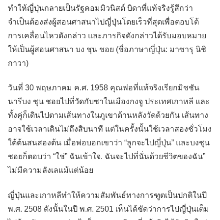
ทำให้ญี่ปุ่นกลายเป็นรัฐคอมมิวนิสต์ บิดาที่แท้จริงรู้สึกว่า
จำเป็นต้องส่งผู้สอนศาสนาไปญี่ปุ่นโดยเร็วที่สุดเพื่อตอบโต้
การเคลื่อนไหวดังกล่าว และภารกิจดังกล่าวได้รับมอบหมาย
ให้เป็นผู้สอนศาสนา บง ชุน ชอย (ชื่อภาษาญี่ปุ่น: มาซารุ นิชิ
กาวา)
วันที่ 30 พฤษภาคม ค.ศ. 1958 คุณพ่อที่แท้จริงเรียกมิชชัน
นารีบง ชุน ชอยไปที่วัดกับซาในเมืองกงจู ประเทศเกาหลี และ
ทั้งคู่ก็เดินไปตามเส้นทางในภูเขาด้านหลังวัดด้วยกัน เส้นทาง
อาจใช้เวลาเดินไม่ถึงสิบนาที แต่ในครั้งนั้นใช้เวลาสองชั่วโมง
ใต้ต้นสนสองต้น เมื่อพ่อบอกเขาว่า “ลูกจะไปญี่ปุ่น” และบงชุน
ชอยก็ตอบว่า “ใช่” ฉันเข้าใจ. ฉันจะไปที่นั่นด้วยชีวิตของฉัน”
ไม่มีความลังเลแม้แต่น้อย
ญี่ปุ่นและเกาหลีทำให้ความสัมพันธ์ทางการฑูตเป็นปกติในปี
พ.ศ. 2508 ดังนั้นในปี พ.ศ. 2501 เห็นได้ชัดว่าการไปญี่ปุ่นเต็ม