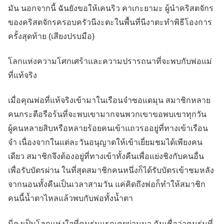
มัน นอกจากนี้ ฉันยังขอให้เคนริว คาเกะยามะ ผู้นำคริสตจักร
ของคริสตจักรครอบครัวนีงะตะในพื้นที่นีงาตะทำพิธีโองการ
ครั้งสุดท้าย (เสียงปรบมือ)
โลกแห่งความโศกเศร้าและความปรารถนาที่จะพบกับพ่อแม่
ที่แท้จริง
เมื่อคุณพ่อที่แท้จริงเข้ามาในเรือนจำซอแดมุน สมาชิกหลาย
คนกระตือรือร้นที่จะพบเขามากจนพวกเขาขอพบเขาทุกวัน
ผู้คนหลายสิบหรือหลายร้อยคนเข้าแถวรออยู่ที่ทางเข้าเรือน
จำ เนื่องจากในแต่ละวันอนุญาตให้เข้าเยี่ยมชมได้เพียงคน
เดียว สมาชิกจึงต้องอยู่ที่ทางเข้าทั้งคืนเพื่อแย่งชิงกับคนอื่น
เพื่อรับบัตรผ่าน ในที่สุดสมาชิกคนหนึ่งก็ได้รับบัตรเข้าชมหลัง
จากนอนทั้งคืนเป็นเวลาสามวัน แค่คิดถึงพ่อก็ทำให้สมาชิก
คนนี้น้ำตาไหลแล้วพบกับพ่อทั้งน้ำตา
นี่คงเป็นโลกแห่งใจที่คนรุ่นแรกเคยผ่านมา ฉันเชื่อว่าคนรุ่นที่