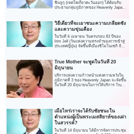
ชินจูกุ (เขตโตเกียวตะวันออก) ได้ต้อนรับ
ประธานกลุ่มภูมิภาคของ Heavenly Japan
สำหร...
วิธีเดียวที่จะเอาชนะความเกลียดชัง
และความขุ่นเคือง
ในวันที่ 6 เมษายน วันครบรอบ 83 ปีของ
Irim Jell (วันแห่งความทรงจำของการเข้าสู่
ประเทศญี่ปุ่น) จัดขึ้นที่เมืองชิโมโนเซกิ จั...
True Mother จะพูดในวันที่ 20
มิถุนายน
บริการแห่งความก้าวหน้าแห่งความหวังใน
ภูมิภาคที่ 3 ของ Heavenly Japan จะจัดขึ้น
ในวันที่ 20 มิถุนายนในการให้บริการ True
Mot...
เมื่อไหร่เราจะได้รับชัยชนะใน
ตำแหน่งผู้เป็นพระเมสสิยาห์ของเผ่า
ในสวรรค์?
ในวันที่ 14 มิถุนายน ได้มีการจัดการประชุม