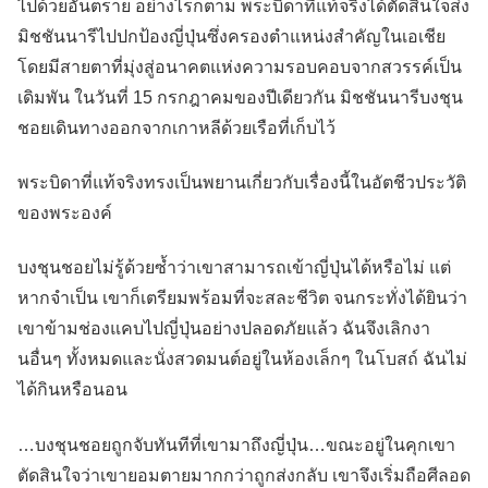
ไปด้วยอันตราย อย่างไรก็ตาม พระบิดาที่แท้จริงได้ตัดสินใจส่ง
มิชชันนารีไปปกป้องญี่ปุ่นซึ่งครองตำแหน่งสำคัญในเอเชีย
โดยมีสายตาที่มุ่งสู่อนาคตแห่งความรอบคอบจากสวรรค์เป็น
เดิมพัน ในวันที่ 15 กรกฎาคมของปีเดียวกัน มิชชันนารีบงชุน
ชอยเดินทางออกจากเกาหลีด้วยเรือที่เก็บไว้
พระบิดาที่แท้จริงทรงเป็นพยานเกี่ยวกับเรื่องนี้ในอัตชีวประวัติ
ของพระองค์
บงชุนชอยไม่รู้ด้วยซ้ำว่าเขาสามารถเข้าญี่ปุ่นได้หรือไม่ แต่
หากจำเป็น เขาก็เตรียมพร้อมที่จะสละชีวิต จนกระทั่งได้ยินว่า
เขาข้ามช่องแคบไปญี่ปุ่นอย่างปลอดภัยแล้ว ฉันจึงเลิกงา
นอื่นๆ ทั้งหมดและนั่งสวดมนต์อยู่ในห้องเล็กๆ ในโบสถ์ ฉันไม่
ได้กินหรือนอน
…บงชุนชอยถูกจับทันทีที่เขามาถึงญี่ปุ่น…ขณะอยู่ในคุกเขา
ตัดสินใจว่าเขายอมตายมากกว่าถูกส่งกลับ เขาจึงเริ่มถือศีลอด