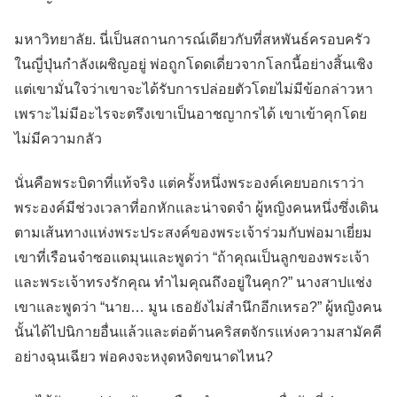
มหาวิทยาลัย. นี่เป็นสถานการณ์เดียวกับที่สหพันธ์ครอบครัว
ในญี่ปุ่นกำลังเผชิญอยู่ พ่อถูกโดดเดี่ยวจากโลกนี้อย่างสิ้นเชิง
แต่เขามั่นใจว่าเขาจะได้รับการปล่อยตัวโดยไม่มีข้อกล่าวหา
เพราะไม่มีอะไรจะตรึงเขาเป็นอาชญากรได้ เขาเข้าคุกโดย
ไม่มีความกลัว
นั่นคือพระบิดาที่แท้จริง แต่ครั้งหนึ่งพระองค์เคยบอกเราว่า
พระองค์มีช่วงเวลาที่อกหักและน่าจดจำ ผู้หญิงคนหนึ่งซึ่งเดิน
ตามเส้นทางแห่งพระประสงค์ของพระเจ้าร่วมกับพ่อมาเยี่ยม
เขาที่เรือนจำซอแดมุนและพูดว่า “ถ้าคุณเป็นลูกของพระเจ้า
และพระเจ้าทรงรักคุณ ทำไมคุณถึงอยู่ในคุก?” นางสาปแช่ง
เขาและพูดว่า “นาย… มูน เธอยังไม่สำนึกอีกเหรอ?” ผู้หญิงคน
นั้นได้ไปนิกายอื่นแล้วและต่อต้านคริสตจักรแห่งความสามัคคี
อย่างฉุนเฉียว พ่อคงจะหงุดหงิดขนาดไหน?