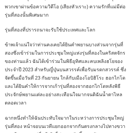
พวกเขาผ่านข้อความวิดีโอ (เสียงหัวเราะ) ความรักที่แม่มีต่อ
รุ่นที่สองนั้นพิเศษมาก
รุ่นที่สองที่ปรารถนาจะรับใช้ประเทศและโลก
ข้าพเจ้าแน่ใจว่าท่านคงเคยได้ยินคำพยานบางส่วนจากรุ่นที่
สองซึ่งเข้าร่วมในการประชุมใหญ่แห่งรุ่นที่สองในคริสตจักร
ของท่านแล้ว ฉันได้เข้าร่วมในพิธีอุทิศและคบเพลิงฮโยจอง
ประจำปี 2023 สำหรับญี่ปุ่นบนสวรรค์เพื่อรับมรดกสวรรค์ ซึ่ง
จัดขึ้นเมื่อวันที่ 23 กันยายน ใกล้กับเมืองโอบิฮิโระ ฮอกไกโด
และได้ยินคำให้การจากเก้ารุ่นที่สองจากฮอกไกโดหลังพิธี
ประจักษ์พยานแต่ละอย่างสะเทือนใจมากจนดิฉันน้ำตาไหล
ตลอดเวลา
ฉากหนึ่งทำให้ฉันประทับใจมากในระหว่างการประชุมใหญ่
รุ่นที่สอง หน้าจอบนเวทีแยกออกจากกันตรงกลางไปทางขวา