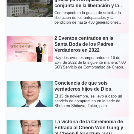
conjunta de la liberación y la
bendición de los antepasados
Con respecto a la gracia de solicitar la
de 430 generaciones
liberación de los antepasados y la
bendición de hasta 430 generaciones,
que se ...
2 Eventos centrados en la
Santa Boda de los Padres
Verdaderos en 2022
Hay dos eventos importantes el 16 de
abril de 2022 de la siguiente manera;7:00
SOYServicio de Compromiso de Cheon Il
Guk...
Conciencia de que sois
verdaderos hijos de Dios.
El 15 de noviembre, se llevó a cabo un
servicio de compromiso en la sede de
Shoto en Shibuya, Tokio, para
conmemorar el ...
La victoria de la Ceremonia de
Entrada al Cheon Won Gung y
al Cheon Il Sanctum, y su