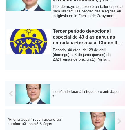
significado providencial
El 2 de mayo se celebró un taller especial
para las familias bendecidas elegidas en
la Iglesia de la Familia de Okayama ...
Tercer período devocional
especial de 40 días para una
entrada victoriosa al Cheon Il
Sanctum en Cheon Won Gung
Periodo: 40 días, del 28 de abril
(domingo) al 6 de junio (jueves) de
2024Temas de oración:1) Por la
seguridad de los Pa...
Inquiétude face à l’étiquette « anti-Japon
»
“Японы эсрэг” гэсэн шошготой
холбоотой таагүй байдал