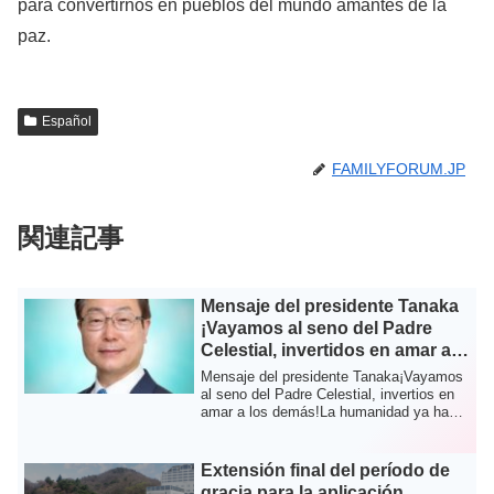
para convertirnos en pueblos del mundo amantes de la
paz.
Español
FAMILYFORUM.JP
関連記事
Mensaje del presidente Tanaka
¡Vayamos al seno del Padre
Celestial, invertidos en amar a
los demás!
Mensaje del presidente Tanaka¡Vayamos
al seno del Padre Celestial, invertios en
amar a los demás!La humanidad ya ha
reci...
Extensión final del período de
gracia para la aplicación