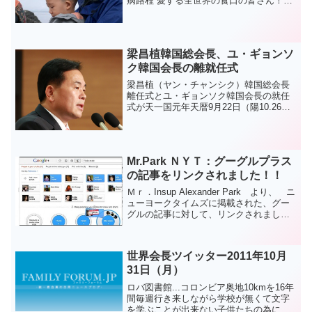
病路程 愛する全世界の食口の皆さん！天
の栄光と真の父母様の勝利を永遠にほめ
たたえてお喜び申し上げましょう。真の
父母様は人類歴史上ただ一回顕現され、
また永遠に真の父母様...
梁昌植韓国総会長、ユ・ギョンソ
ク韓国会長の離就任式
梁昌植（ヤン・チャンシク）韓国総会長
離任式とユ・ギョンソク韓国会長の就任
式が天一国元年天暦9月22日（陽10.26）
土曜日の午前10時30分世界平和家庭連合
本部8階の大講堂で、国内外の摂理機関長
や元老食口、全国の教区長と牧会者、財
団企業企業...
Mr.Park ＮＹＴ：グーグルプラス
の記事をリンクされました！！
Ｍｒ．Insup Alexander Park より、 ニ
ューヨークタイムズに掲載された、グー
グルの記事に対して、リンクされまし
た。日本でも、話題になっていますね。
Google+ Improves on Facebook参考日本
語サイト：米...
世界会長ツイッター2011年10月
31日（月）
ロバ図書館...コロンビア奥地10kmを16年
間毎週行き来しながら学校が無くて文字
を学ぶことが出来ない子供たちの為に本