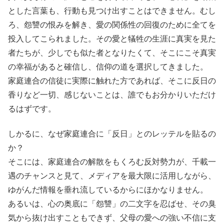
とした言葉も、行動も見つけ出すことはできません。むし
ろ、怨讐の恨みを解き、愛の関係性の回復のために全てを
投入してこられました。その愛と犠牲の生涯に真実を見た
者たちが、少しでも似た者となりたくて、そこにこそ真実
の幸福があると確信し、信仰の道を選択してきました。
家庭連合の信徒に実際に触れた方であれば、そこに反日の
香りなど一切、感じないことは、誰でもお分かりいただけ
るはずです。
しかるに、なぜ家庭連合に「反日」とのレッテルを貼るの
か？
そこには、家庭連合の解散をもくろむ反対勢力が、千載一
遇のチャンスと見て、メディアを最大限に活用しながら、
ゆがんだ情報を垂れ流しているからにほかなりません。
あるいは、心の奥底に「怨讐」の二文字を忍ばせ、その臭
気から抜け出すこともできず、父母の愛への強い不信に支