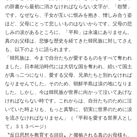
の辞書から最初に消さなければならない文字が、「怨讐」
です。なぜなら、子女が互いに恨みを抱き、憎しみ合う姿
ほど、父母にとって悲しいものはないからです。父母の悲
しみの涙があるところに、「平和」は永遠にありません。
真のお父様は、悲惨な歴史を経てきた韓民族に対してさえ
も、以下のように語られます。
「韓民族は、今まで自分たちが愛するものをすべて奪われ
ました。日本統治時代には大切な国を奪われ、続いて国土
が真っ二つになり、愛する父母、兄弟たちと別れなければ
なりませんでした。そのため、朝鮮半島は涙の地になりま
した。しかし、今は韓民族が世界に向かって泣いてあげな
ければならない時です。これからは、自分たちのために泣
いていた時よりも、もっと真摯に、切実に世界のために涙
を流さなければなりません」（『平和を愛する世界人とし
て』３１３ページ）
〝反日思想を教育する頭目〟と揶揄される真のお母様も、