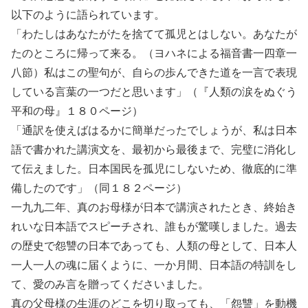
以下のように語られています。
「わたしはあなたがたを捨てて孤児とはしない。あなたが
たのところに帰って来る。（ヨハネによる福音書一四章一
八節）私はこの聖句が、自らの歩んできた道を一言で表現
している言葉の一つだと思います」（『人類の涙をぬぐう
平和の母』１８０ページ）
「通訳を使えばはるかに簡単だったでしょうが、私は日本
語で書かれた講演文を、最初から最後まで、完璧に消化し
て伝えました。日本国民を孤児にしないため、徹底的に準
備したのです」（同１８２ページ）
一九九二年、真のお母様が日本で講演されたとき、終始き
れいな日本語でスピーチされ、誰もが驚嘆しました。過去
の歴史で怨讐の日本であっても、人類の母として、日本人
一人一人の魂に届くように、一か月間、日本語の特訓をし
て、愛のみ言を贈ってくださいました。
真の父母様の生涯のどこを切り取っても、「怨讐」を動機