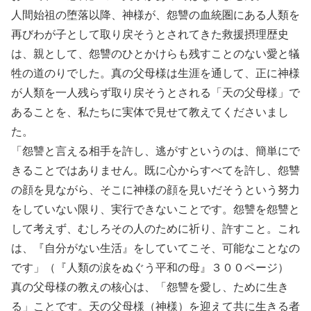
人間始祖の堕落以降、神様が、怨讐の血統圏にある人類を
再びわが子として取り戻そうとされてきた救援摂理歴史
は、親として、怨讐のひとかけらも残すことのない愛と犠
牲の道のりでした。真の父母様は生涯を通して、正に神様
が人類を一人残らず取り戻そうとされる「天の父母様」で
あることを、私たちに実体で見せて教えてくださいまし
た。
「怨讐と言える相手を許し、逃がすというのは、簡単にで
きることではありません。既に心からすべてを許し、怨讐
の顔を見ながら、そこに神様の顔を見いだそうという努力
をしていない限り、実行できないことです。怨讐を怨讐と
して考えず、むしろその人のために祈り、許すこと。これ
は、『自分がない生活』をしていてこそ、可能なことなの
です」（『人類の涙をぬぐう平和の母』３００ページ）
真の父母様の教えの核心は、「怨讐を愛し、ために生き
る」ことです。天の父母様（神様）を迎えて共に生きる者