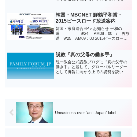
を貸して 読んであげる方の話...本当に美
しい話ですね。世の中は難しいですが愛
を分け合う人々がいて（心が）暖まりま
韓国・MBCNET 鮮鶴平和賞・
す。アジ...
2015ピースロード放送案内
韓国・家庭連合HP＞お知らせ 平和の
道 9/24 PM08：00 / 再放
送 9/25 AM09：00 2015ピースロー
ド 9/25 AM10：30 / 再放送
9/26 PM08：0
説教『真の父母の働き手』
統一教会公式説教ブログに『真の父母の
働き手』と題して、グローバルリーダー
として御旨に向かう上での姿勢を説いた
説教が掲載されていましたのでご紹介い
たします。是非ご覧ください。＿＿＿＿
＿＿＿＿＿＿＿＿＿＿＿＿＿＿＿＿＿＿
＿＿＿＿＿＿＿＿＿＿＿＿...
Uneasiness over “anti-Japan” label