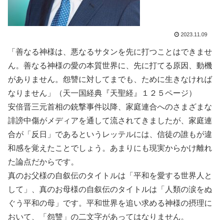
2023.11.09
「善なる神様は、悪なるサタンを先に打つことはできませ
ん。善なる神様の愛の本質世界に、先に打てる原因、動機
がありません。怨讐に対してまでも、ために生きなければ
なりません」（天一国経典『天聖経』１２５ページ）
安倍晋三元首相の銃撃事件以降、家庭連合へのさまざまな
誹謗中傷がメディアを通して流されてきましたが、家庭連
合が「反日」であるというレッテルには、信徒の誰もが違
和感を覚えたことでしょう。あまりにも現実からかけ離れ
た論点だからです。
真のお父様の自叙伝のタイトルは「平和を愛する世界人と
して」、真のお母様の自叙伝のタイトルは「人類の涙をぬ
ぐう平和の母」です。平和世界を追い求める神様の摂理に
おいて、「怨讐」の二文字があってはなりません。